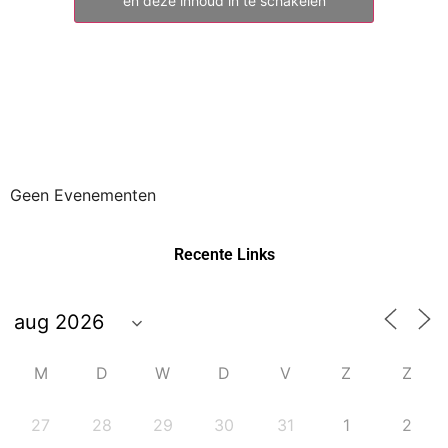
en deze inhoud in te schakelen
Geen Evenementen
Recente Links
M
D
W
D
V
Z
Z
27
28
29
30
31
1
2