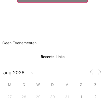
Klik om marketingcookies te accepteren
Tweets by ME_gids
en deze inhoud in te schakelen
Geen Evenementen
Recente Links
M
D
W
D
V
Z
Z