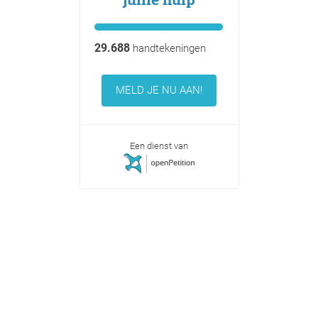
Fibromyalgie
patiënten vragen
jullie hulp
29.688
handtekeningen
MELD JE NU AAN!
Een dienst van