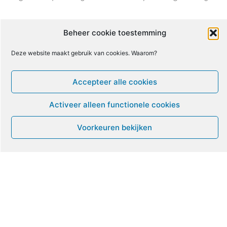
10
11
12
13
14
15
16
Beheer cookie toestemming
Deze website maakt gebruik van cookies. Waarom?
17
18
19
20
21
22
23
Accepteer alle cookies
24
25
26
27
28
29
30
Activeer alleen functionele cookies
31
1
2
3
4
5
6
Voorkeuren bekijken
Leven met ME/CVS en POTS
De Vragendokter
Het PAIS protest
Not Recovered Belgium
Vrouw met ME