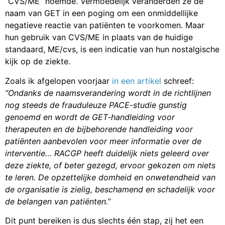
therapeuten en de bijbehorende handleiding voor
patiënten aanbevolen voor meer informatie over de
interventie… RACGP heeft duidelijk niets geleerd over
deze ziekte, of beter gezegd, ervoor gekozen om niets
te leren. De opzettelijke domheid en onwetendheid van
de organisatie is zielig, beschamend en schadelijk voor
de belangen van patiënten.”
Dit punt bereiken is dus slechts één stap, zij het een
enorme. Hopelijk zal het vervolg robuust genoeg zijn
om te resulteren in redelijke richtlijnen, ondanks de
tegenstand van de gebruikelijke troglodietenlobby.
Deze richtlijnontwikkelingsprocessen kunnen pijnlijk
moeilijk zijn, zelfs als de uitkomst uiteindelijk positief is,
zoals het geval was met de NICE-richtlijnen voor 2021.
Natuurlijk, zoals de Britse ervaring heeft laten zien,
brengt het waarborgen van de implementatie van
nieuwe richtlijnen nog een andere reeks uitdagingen met