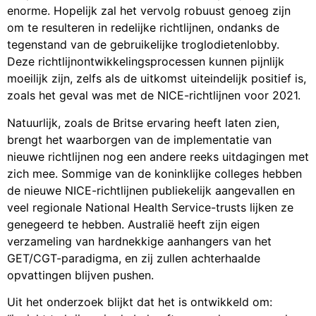
zich mee. Sommige van de koninklijke colleges hebben
de nieuwe NICE-richtlijnen publiekelijk aangevallen en
veel regionale National Health Service-trusts lijken ze
genegeerd te hebben. Australië heeft zijn eigen
verzameling van hardnekkige aanhangers van het
GET/CGT-paradigma, en zij zullen achterhaalde
opvattingen blijven pushen.
Uit het onderzoek blijkt dat het is ontwikkeld om:
“inzicht te krijgen in de behoeften van de gemeenschap
met betrekking tot klinische praktijkrichtlijnen,” ‘inzicht
te krijgen in potentiële bevorderende en belemmerende
factoren voor de zorg voor mensen met ME/cvs,’
‘prioritaire gebieden vast te stellen voor herziening van
bewijsmateriaal die de behoeften van de ME/cvs-
gemeenschap weerspiegelen,’ ‘geschikte formats voor
de richtlijnen te identificeren,’ en ”verdere gebieden
voor onderzoek te identificeren waar de bewijsbasis
ontbreekt.” Het staat open voor iedereen – patiënten,