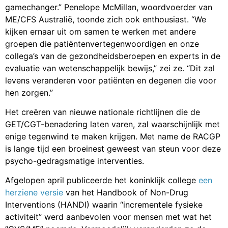
GET/CGT-benadering laten varen, zal waarschijnlijk met
enige tegenwind te maken krijgen. Met name de RACGP
is lange tijd een broeinest geweest van steun voor deze
psycho-gedragsmatige interventies.
Afgelopen april publiceerde het koninklijk college
een
herziene versie
van het Handbook of Non-Drug
Interventions (HANDI) waarin “incrementele fysieke
activiteit” werd aanbevolen voor mensen met wat het
“CVS/ME” noemde. Vermoedelijk veranderden ze de
naam van GET in een poging om een onmiddellijke
negatieve reactie van patiënten te voorkomen. Maar
hun gebruik van CVS/ME in plaats van de huidige
standaard, ME/cvs, is een indicatie van hun nostalgische
kijk op de ziekte.
Zoals ik afgelopen voorjaar
in een artikel
schreef:
“Ondanks de naamsverandering wordt in de richtlijnen
nog steeds de frauduleuze PACE-studie gunstig
genoemd en wordt de GET-handleiding voor