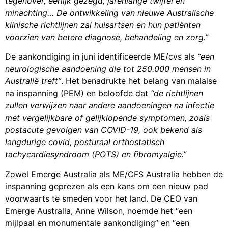
postacute gevolgen van COVID-19, ook bekend als
langdurige covid, posturaal orthostatisch
tachycardiesyndroom (POTS) en fibromyalgie.”
Zowel Emerge Australia als ME/CFS Australia hebben de
inspanning geprezen als een kans om een nieuw pad
voorwaarts te smeden voor het land. De CEO van
Emerge Australia, Anne Wilson, noemde het “een
mijlpaal en monumentale aankondiging” en “een
gamechanger.” Penelope McMillan, woordvoerder van
ME/CFS Australië, toonde zich ook enthousiast. “We
kijken ernaar uit om samen te werken met andere
groepen die patiëntenvertegenwoordigen en onze
collega’s van de gezondheidsberoepen en experts in de
evaluatie van wetenschappelijk bewijs,” zei ze. “Dit zal
levens veranderen voor patiënten en degenen die voor
hen zorgen.”
Het creëren van nieuwe nationale richtlijnen die de