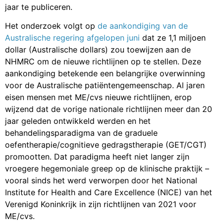
jaar geleden ontwikkeld werden en het
behandelingsparadigma van de graduele
oefentherapie/cognitieve gedragstherapie (GET/CGT)
promootten. Dat paradigma heeft niet langer zijn
vroegere hegemoniale greep op de klinische praktijk –
vooral sinds het werd verworpen door het National
Institute for Health and Care Excellence (NICE) van het
Verenigd Koninkrijk in zijn richtlijnen van 2021 voor
ME/cvs.
De aankondiging in juni kwam van het kantoor van Mark
Butler MP, de minister voor gezondheid en ouderenzorg.
Het persbericht merkte op dat
“de Australische regering
de roep om betere ondersteuning voor mensen met
myalgische
encefalomyelitis/chronischevermoeidheidssyndroom
(ME/cvs), langdurige covid en aanverwante
aandoeningen heeft gehoord.”
Volgens de aankondiging
zullen de partijen die betrokken zijn bij de ontwikkeling