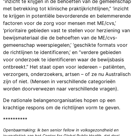
verzorgers, onderzoekers, artsen – of ze nu Australisch
zijn of niet. (Mensen in verschillende categorieën
worden doorverwezen naar verschillende vragen).
De nationale belangenorganisaties hopen op een
krachtige respons om de richtlijnen vorm te geven.
**********
Openbaarmaking: Ik ben senior fellow in volksgezondheid en
journalistiek aan het Center for Global Public Health, dat deel
uitmaakt van de School of Public Health aan de Universiteit van
Californië, Berkeley. Mijn academische positie aan de Universiteit
van Californië, Berkeley, wordt grotendeels ondersteund door
donaties aan de universiteit via het campus crowdfundingsplatform
van mensen met ME/cvs, long covid en aanverwante aandoeningen.
© David Tuller voor Virology Blog. Vertaling admin,
redactie NAHdine, ME-gids.
Facebook
X
Email
Print
LinkedIn