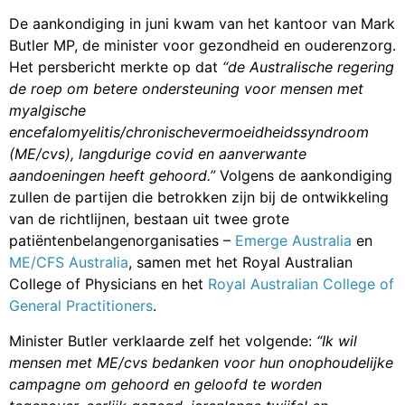
van de richtlijnen, bestaan uit twee grote
patiëntenbelangenorganisaties –
Emerge Australia
en
ME/CFS Australia
, samen met het Royal Australian
College of Physicians en het
Royal Australian College of
General Practitioners
.
Minister Butler verklaarde zelf het volgende:
“Ik wil
mensen met ME/cvs bedanken voor hun onophoudelijke
campagne om gehoord en geloofd te worden
tegenover, eerlijk gezegd, jarenlange twijfel en
minachting… De ontwikkeling van nieuwe Australische
klinische richtlijnen zal huisartsen en hun patiënten
voorzien van betere diagnose, behandeling en zorg.”
De aankondiging in juni identificeerde ME/cvs als
“een
neurologische aandoening die tot 250.000 mensen in
Australië treft”
. Het benadrukte het belang van malaise
na inspanning (PEM) en beloofde dat
“de richtlijnen
zullen verwijzen naar andere aandoeningen na infectie
met vergelijkbare of gelijklopende symptomen, zoals