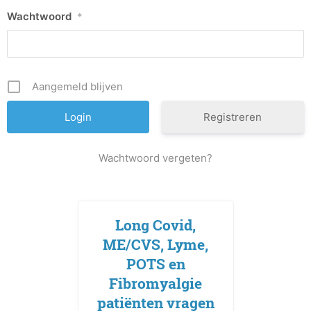
Long Covid,
ME/CVS, Lyme,
POTS en
Fibromyalgie
patiënten vragen
jullie hulp
29.665
handtekeningen
MELD JE NU AAN!
Een dienst van