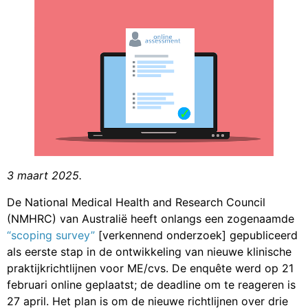
3 maart 2025.
De National Medical Health and Research Council
(NMHRC) van Australië heeft onlangs een zogenaamde
“scoping survey”
[verkennend onderzoek] gepubliceerd
als eerste stap in de ontwikkeling van nieuwe klinische
praktijkrichtlijnen voor ME/cvs. De enquête werd op 21
februari online geplaatst; de deadline om te reageren is
27 april. Het plan is om de nieuwe richtlijnen over drie
jaar te publiceren.
Het onderzoek volgt op
de aankondiging van de
Australische regering afgelopen juni
dat ze 1,1 miljoen
dollar (Australische dollars) zou toewijzen aan de
NHMRC om de nieuwe richtlijnen op te stellen. Deze
aankondiging betekende een belangrijke overwinning
voor de Australische patiëntengemeenschap. Al jaren
eisen mensen met ME/cvs nieuwe richtlijnen, erop
wijzend dat de vorige nationale richtlijnen meer dan 20