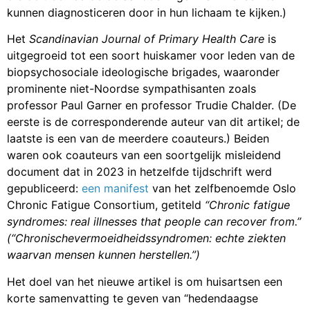
kunnen diagnosticeren door in hun lichaam te kijken.)
Het
Scandinavian Journal of Primary Health Care
is
uitgegroeid tot een soort huiskamer voor leden van de
biopsychosociale ideologische brigades, waaronder
prominente niet-Noordse sympathisanten zoals
professor Paul Garner en professor Trudie Chalder. (De
eerste is de corresponderende auteur van dit artikel; de
laatste is een van de meerdere coauteurs.) Beiden
waren ook coauteurs van een soortgelijk misleidend
document dat in 2023 in hetzelfde tijdschrift werd
gepubliceerd:
een manifest
van het zelfbenoemde Oslo
Chronic Fatigue Consortium, getiteld
“Chronic fatigue
syndromes: real illnesses that people can recover from.”
(“Chronischevermoeidheidssyndromen: echte ziekten
waarvan mensen kunnen herstellen.”)
Het doel van het nieuwe artikel is om huisartsen een
korte samenvatting te geven van “hedendaagse