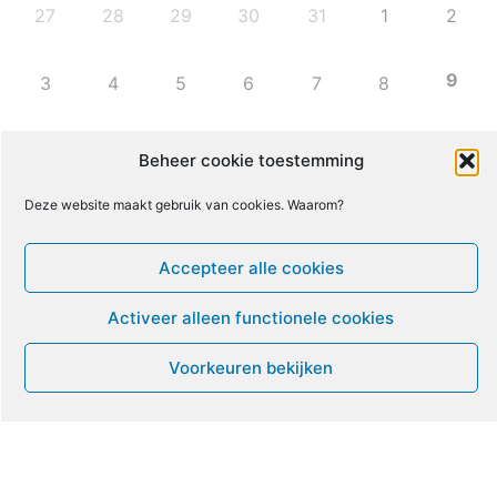
27
28
29
30
31
1
2
9
3
4
5
6
7
8
10
11
12
13
14
15
16
Beheer cookie toestemming
Deze website maakt gebruik van cookies. Waarom?
17
18
19
20
21
22
23
Accepteer alle cookies
24
25
26
27
28
29
30
Activeer alleen functionele cookies
31
1
2
3
4
5
6
Voorkeuren bekijken
Leven met ME/CVS en POTS
De Vragendokter