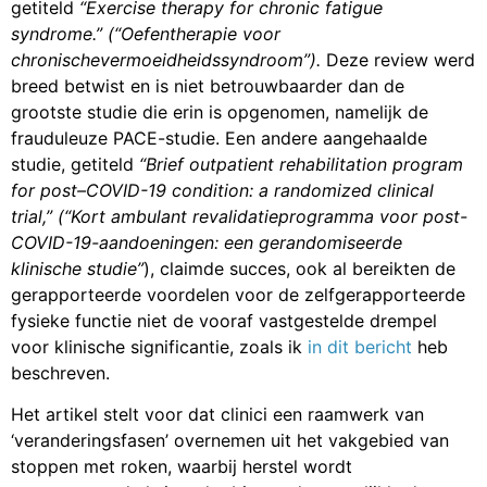
getiteld
“Exercise therapy for chronic fatigue
syndrome.” (“Oefentherapie voor
chronischevermoeidheidssyndroom”).
Deze review werd
breed betwist en is niet betrouwbaarder dan de
grootste studie die erin is opgenomen, namelijk de
frauduleuze PACE-studie. Een andere aangehaalde
studie, getiteld
“Brief outpatient rehabilitation program
for post–COVID-19 condition: a randomized clinical
trial,” (“Kort ambulant revalidatieprogramma voor post-
COVID-19-aandoeningen: een gerandomiseerde
klinische studie”
), claimde succes, ook al bereikten de
gerapporteerde voordelen voor de zelfgerapporteerde
fysieke functie niet de vooraf vastgestelde drempel
voor klinische significantie, zoals ik
in dit bericht
heb
beschreven.
Het artikel stelt voor dat clinici een raamwerk van
‘veranderingsfasen’ overnemen uit het vakgebied van
stoppen met roken, waarbij herstel wordt