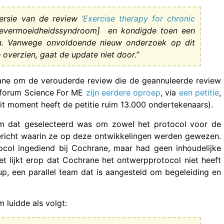
versie van de review
‘Exercise therapy for chronic
hevermoeidheidssyndroom] en kondigde toen een
n. Vanwege onvoldoende nieuw onderzoek op dit
overzien, gaat de update niet door.”
ane om de verouderde review die de geannuleerde review
e forum Science For ME
zijn eerdere oproep
, via
een petitie
,
it moment heeft de petitie ruim 13.000 ondertekenaars).
m dat geselecteerd was om zowel het protocol voor de
 bericht waarin ze op deze ontwikkelingen werden gewezen.
col ingediend bij Cochrane, maar had geen inhoudelijke
et lijkt erop dat Cochrane het ontwerpprotocol niet heeft
, een parallel team dat is aangesteld om begeleiding en
 luidde als volgt: