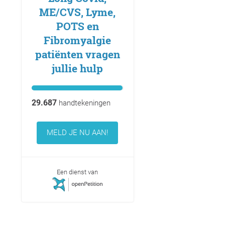
ME/CVS, Lyme,
POTS en
Fibromyalgie
patiënten vragen
jullie hulp
29.687
handtekeningen
MELD JE NU AAN!
Een dienst van