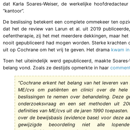
dat Karla Soares-Weiser, de werkelijke hoofdredacteu
“kantoor”.
De beslissing betekent een complete ommekeer ten opzi
dat het de review van Larun et al. uit 2019 publiceerde
oefentherapie, zij het met meerdere dekkingen, maar het
nooit gepubliceerd had mogen worden. Sterke krachten 
uit op Cochrane om het vrij te geven. Het drama
kwam in
Toen het uiteindelijk werd gepubliceerd, maakte Soares-
belang vond. Zoals ze destijds opmerkte in haar
comment
“Cochrane erkent het belang van het leveren van 
ME/cvs om patiënten en clinici over de hele 
beslissingen te nemen over behandeling. Deze g
onderzoeksvraag en een set methoden uit 200
definities van ME/cvs uit de jaren 1990 toepaste
over de bewijsbasis (evidence base) voor deze a
gewijzigde beoordeling niet alle lopend