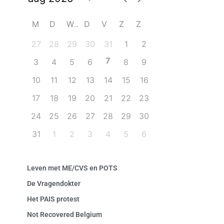
M
D
W
D
V
Z
Z
27
28
29
30
31
1
2
7
3
4
5
6
8
9
10
11
12
13
14
15
16
17
18
19
20
21
22
23
24
25
26
27
28
29
30
31
1
2
3
4
5
6
Leven met ME/CVS en POTS
De Vragendokter
Het PAIS protest
Not Recovered Belgium