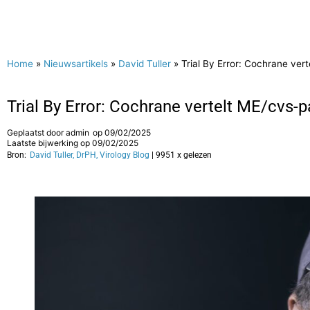
Home
»
Nieuwsartikels
»
David Tuller
»
Trial By Error: Cochrane ver
Trial By Error: Cochrane vertelt ME/cvs-
Geplaatst door
admin
op
09/02/2025
Laatste bijwerking op 09/02/2025
Bron:
David Tuller, DrPH, Virology Blog
| 9951 x gelezen