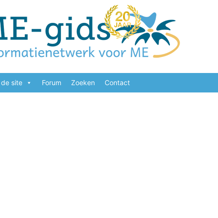
de site
Forum
Zoeken
Contact