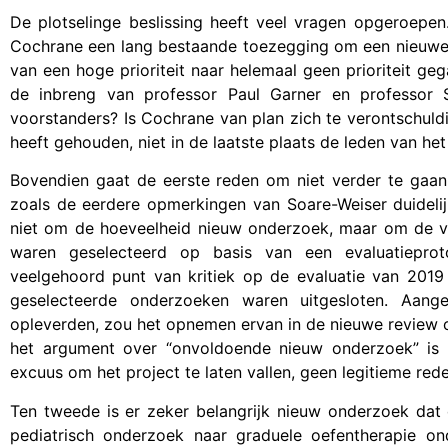
De plotselinge beslissing heeft veel vragen opgeroepe
Cochrane een lang bestaande toezegging om een nieuwe r
van een hoge prioriteit naar helemaal geen prioriteit g
de inbreng van professor Paul Garner en professor 
voorstanders? Is Cochrane van plan zich te verontschuldig
heeft gehouden, niet in de laatste plaats de leden van he
Bovendien gaat de eerste reden om niet verder te gaan
zoals de eerdere opmerkingen van Soare-Weiser duidelij
niet om de hoeveelheid nieuw onderzoek, maar om de v
waren geselecteerd op basis van een evaluatieprot
veelgehoord punt van kritiek op de evaluatie van 2019 
geselecteerde onderzoeken waren uitgesloten. Aangez
opleverden, zou het opnemen ervan in de nieuwe review o
het argument over “onvoldoende nieuw onderzoek” is e
excuus om het project te laten vallen, geen legitieme rede
Ten tweede is er zeker belangrijk nieuw onderzoek dat d
pediatrisch onderzoek naar graduele oefentherapie o