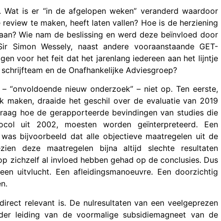
n. Wat is er “in de afgelopen weken” veranderd waardoor
eview te maken, heeft laten vallen? Hoe is de herziening
egaan? Wie nam de beslissing en werd deze beïnvloed door
Sir Simon Wessely, naast andere vooraanstaande GET-
en voor het feit dat het jarenlang iedereen aan het lijntje
t schrijfteam en de Onafhankelijke Adviesgroep?
 – “onvoldoende nieuw onderzoek” – niet op. Ten eerste,
k maken, draaide het geschil over de evaluatie van 2019
raag hoe de gerapporteerde bevindingen van studies die
ocol uit 2002, moesten worden geïnterpreteerd. Een
was bijvoorbeeld dat alle objectieve maatregelen uit de
ien deze maatregelen bijna altijd slechte resultaten
p zichzelf al invloed hebben gehad op de conclusies. Dus
en uitvlucht. Een afleidingsmanoeuvre. Een doorzichtig
n.
irect relevant is. De nulresultaten van een veelgeprezen
nder leiding van de voormalige subsidiemagneet van de