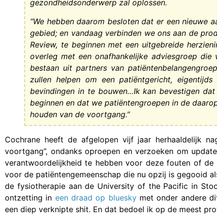
gezondheidsonderwerp zal oplossen.
“We hebben daarom besloten dat er een nieuwe aan
gebied; en vandaag verbinden we ons aan de prod
Review, te beginnen met een uitgebreide herzieni
overleg met een onafhankelijke adviesgroep die 
bestaan uit partners van patiëntenbelangengroep
zullen helpen om een patiëntgericht, eigentijd
bevindingen in te bouwen…Ik kan bevestigen dat
beginnen en dat we patiëntengroepen in de daaro
houden van de voortgang.”
Cochrane heeft de afgelopen vijf jaar herhaaldelijk 
voortgang”, ondanks oproepen en verzoeken om updates.
verantwoordelijkheid te hebben voor deze fouten of de
voor de patiëntengemeenschap die nu opzij is gegooid als
de fysiotherapie aan de University of the Pacific in Stock
ontzetting in
een draad op bluesky
met onder andere dit
een diep verknipte shit. En dat bedoel ik op de meest pr