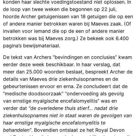
konden haar slechte voedingstoestand niet oplossen. In
de loop van twee weken die begonnen op 22 juli,
hoorde Archer getuigenissen van 18 getuigen die op een
of andere manier betrokken waren bij Maeves zaak. (Of
invallen voor iemand die op de een of andere manier
betrokken was bij Maeves zorg.) Ze bekeek ook 6.400
pagina’s bewijsmateriaal.
De tekst van Archers “bevindingen en conclusies” kwam
eerder deze week beschikbaar. In haar verslag, dat
meer dan 25.000 woorden beslaat, bespreekt Archer de
details van Maeves drie ziekenhuisopnames en de
gebeurtenissen ervoor en erna. Ze concludeert dat de
“medische doodsoorzaak” “ondervoeding als gevolg
van ernstige myalgische encefalomyelitis” was en
verder dat
“de overledene thuis stierf… nadat drie
ziekenhuisopnames niet in staat waren de gevolgen van
haar ernstige myalgische encefalomyelitis te
behandelen”
. Bovendien ontslaat ze het Royal Devon