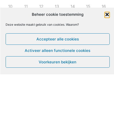
10
11
12
13
14
15
16
Beheer cookie toestemming
17
18
19
20
21
22
23
Deze website maakt gebruik van cookies. Waarom?
24
25
26
27
28
29
30
Accepteer alle cookies
Activeer alleen functionele cookies
31
1
2
3
4
5
6
Voorkeuren bekijken
Leven met ME/CVS en POTS
De Vragendokter
Het PAIS protest
Not Recovered Belgium
Vrouw met ME