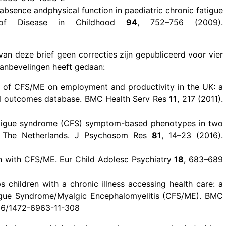
absence andphysical function in paediatric chronic fatigue
es of Disease in Childhood
94
, 752–756 (2009).
n deze brief geen correcties zijn gepubliceerd voor vier
aanbevelingen heeft gedaan:
act of CFS/ME on employment and productivity in the UK: a
al outcomes database. BMC Health Serv Res
11
, 217 (2011).
ic fatigue syndrome (CFS) symptom-based phenotypes in two
nd The Netherlands. J Psychosom Res
81
, 14–23 (2016).
dren with CFS/ME. Eur Child Adolesc Psychiatry
18
, 683–689
s children with a chronic illness accessing health care: a
tigue Syndrome/Myalgic Encephalomyelitis (CFS/ME). BMC
1186/1472-6963-11-308