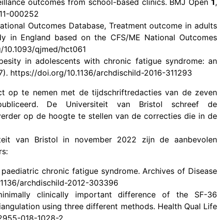
eillance outcomes from school-based clinics. BMJ Open
1
,
011-000252
E National Outcomes Database, Treatment outcome in adults
tudy in England based on the CFS/ME National Outcomes
rg/10.1093/qjmed/hct061
 Obesity in adolescents with chronic fatigue syndrome: an
7). https://doi.org/10.1136/archdischild-2016-311293
ct op te nemen met de tijdschriftredacties van de zeven
bliceerd. De Universiteit van Bristol schreef de
erder op de hoogte te stellen van de correcties die in de
teit van Bristol in november 2022 zijn de aanbevolen
rs:
in paediatric chronic fatigue syndrome. Archives of Disease
0.1136/archdischild-2012-303396
eminimally clinically important difference of the SF-36
iangulation using three different methods. Health Qual Life
s12955-018-1028-2