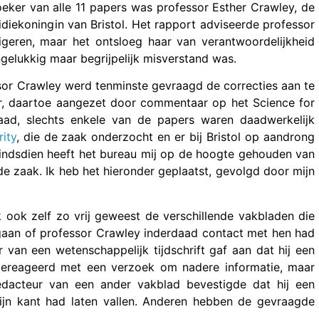
eker van alle 11 papers was professor Esther Crawley, de
diekoningin van Bristol. Het rapport adviseerde professor
rigeren, maar het ontsloeg haar van verantwoordelijkheid
gelukkig maar begrijpelijk misverstand was.
ssor Crawley werd tenminste gevraagd de correcties aan te
er, daartoe aangezet door commentaar op het Science for
ad, slechts enkele van de papers waren daadwerkelijk
ity
, die de zaak onderzocht en er bij Bristol op aandrong
indsdien heeft het bureau mij op de hoogte gehouden van
de zaak. Ik heb het hieronder geplaatst, gevolgd door mijn
ook zelf zo vrij geweest de verschillende vakbladen die
 gaan of professor Crawley inderdaad contact met hen had
 van een wetenschappelijk tijdschrift gaf aan dat hij een
gereageerd met een verzoek om nadere informatie, maar
dacteur van een ander vakblad bevestigde dat hij een
ijn kant had laten vallen. Anderen hebben de gevraagde