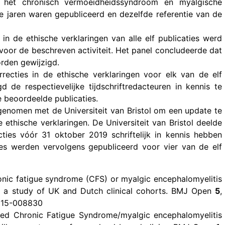
er het chronisch vermoeidheidssyndroom en myalgische
e jaren waren gepubliceerd en dezelfde referentie van de
in de ethische verklaringen van alle elf publicaties werd
 voor de beschreven activiteit. Het panel concludeerde dat
orden gewijzigd.
recties in de ethische verklaringen voor elk van de elf
d de respectievelijke tijdschriftredacteuren in kennis te
e beoordeelde publicaties.
enomen met de Universiteit van Bristol om een update te
ethische verklaringen. De Universiteit van Bristol deelde
acties vóór 31 oktober 2019 schriftelijk in kennis hebben
ies werden vervolgens gepubliceerd voor vier van de elf
hronic fatigue syndrome (CFS) or myalgic encephalomyelitis
ts: a study of UK and Dutch clinical cohorts. BMJ Open
5
,
2015-008830
fied Chronic Fatigue Syndrome/myalgic encephalomyelitis