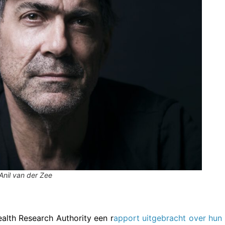
Anil van der Zee
ealth Research Authority een r
apport uitgebracht over hun