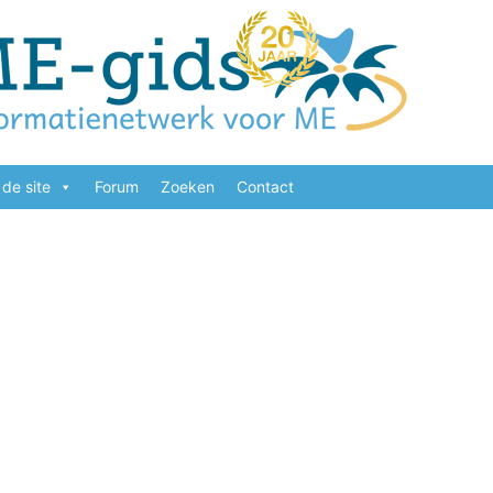
de site
Forum
Zoeken
Contact