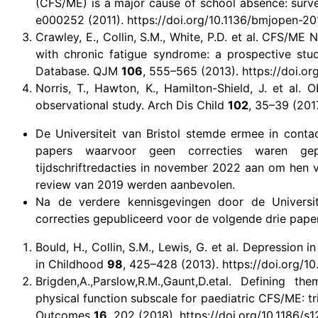
(CFS/ME) is a major cause of school absence: surv
e000252 (2011). https://doi.org/10.1136/bmjopen-2
Crawley, E., Collin, S.M., White, P.D. et al. CFS/M
with chronic fatigue syndrome: a prospective s
Database. QJM
106
, 555–565 (2013). https://doi.o
Norris, T., Hawton, K., Hamilton-Shield, J. et al.
observational study. Arch Dis Child
102
, 35–39 (201
De Universiteit van Bristol stemde ermee in conta
papers waarvoor geen correcties waren gepu
tijdschriftredacties in november 2022 aan om hen v
review van 2019 werden aanbevolen.
Na de verdere kennisgevingen door de Universi
correcties gepubliceerd voor de volgende drie pape
Bould, H., Collin, S.M., Lewis, G. et al. Depression 
in Childhood
98
, 425–428 (2013). https://doi.org/1
Brigden,A.,Parslow,R.M.,Gaunt,D.etal. Defining th
physical function subscale for paediatric CFS/ME: tr
Outcomes
16
, 202 (2018). https://doi.org/10.1186/