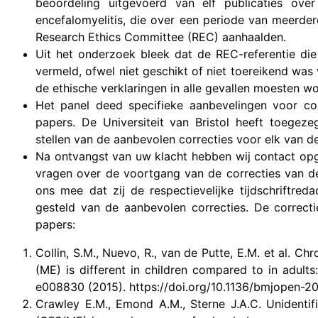
beoordeling uitgevoerd van elf publicaties ov
encefalomyelitis, die over een periode van meerder
Research Ethics Committee (REC) aanhaalden.
Uit het onderzoek bleek dat de REC-referentie die 
vermeld, ofwel niet geschikt of niet toereikend was
de ethische verklaringen in alle gevallen moesten w
Het panel deed specifieke aanbevelingen voor cor
papers. De Universiteit van Bristol heeft toegezeg
stellen van de aanbevolen correcties voor elk van d
Na ontvangst van uw klacht hebben wij contact opg
vragen over de voortgang van de correcties van de 
ons mee dat zij de respectievelijke tijdschriftred
gesteld van de aanbevolen correcties. De correct
papers:
Collin, S.M., Nuevo, R., van de Putte, E.M. et al. C
(ME) is different in children compared to in adul
e008830 (2015). https://doi.org/10.1136/bmjopen-
Crawley E.M., Emond A.M., Sterne J.A.C. Unidenti