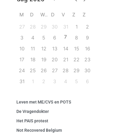
M
D
W
D
V
Z
Z
27
28
29
30
31
1
2
7
3
4
5
6
8
9
10
11
12
13
14
15
16
17
18
19
20
21
22
23
24
25
26
27
28
29
30
31
1
2
3
4
5
6
Leven met ME/CVS en POTS
De Vragendokter
Het PAIS protest
Not Recovered Belgium