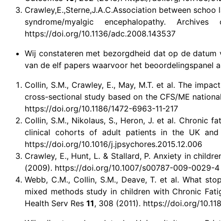
Crawley,E.,Sterne,J.A.C.Association between schoo l
syndrome/myalgic encephalopathy. Archiv
https://doi.org/10.1136/adc.2008.143537
Wij constateren met bezorgdheid dat op de datum va
van de elf papers waarvoor het beoordelingspanel 
Collin, S.M., Crawley, E., May, M.T. et al. The imp
cross-sectional study based on the CFS/ME nation
https://doi.org/10.1186/1472-6963-11-217
Collin, S.M., Nikolaus, S., Heron, J. et al. Chron
clinical cohorts of adult patients in the UK a
https://doi.org/10.1016/j.jpsychores.2015.12.006
Crawley, E., Hunt, L. & Stallard, P. Anxiety in chil
(2009). https://doi.org/10.1007/s00787-009-0029-4
Webb, C.M., Collin, S.M., Deave, T. et al. What stop
mixed methods study in children with Chronic Fa
Health Serv Res
11
, 308 (2011). https://doi.org/10.