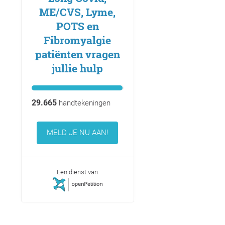
ME/CVS, Lyme,
POTS en
Fibromyalgie
patiënten vragen
jullie hulp
29.665
handtekeningen
MELD JE NU AAN!
Een dienst van