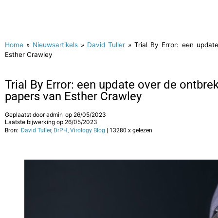
Home
»
Nieuwsartikels
»
David Tuller
»
Trial By Error: een upda
Esther Crawley
Trial By Error: een update over de ontbr
papers van Esther Crawley
Geplaatst door
admin
op
26/05/2023
Laatste bijwerking op 26/05/2023
Bron:
David Tuller, DrPH, Virology Blog
| 13280 x gelezen