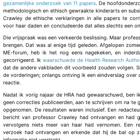
gezamenlijke onderzoek van 11 papers
. De hoofdonderzo
methodologisch en ethisch gewraakte kinderarts en subsi
Crawley de ethische verklaringen in alle papers te cor
voor haar daden en concludeerde dat alles slechts een on
Die vrijspraak was een verkeerde beslissing. Maar profe
brengen. Dat was al enige tijd geleden. Afgelopen zom
ME-forum, heb ik het nog eens nagekeken, en inderda
gecorrigeerd. Ik
waarschuwde de Health Research Author
dat de andere vakbladen dit voorbeeld zouden volgen. S
de vorderingen; onlangs ontving ik een eindverslag over 
reactie.
Nadat ik vorig najaar de HRA had gewaarschuwd, ben ik 
geen correcties publiceerden, aan te schrijven om na te
opgenomen. De resultaten waren inclusief. Een redacteur
bericht van professor Crawley had ontvangen en had 
vervolgens niets meer van haar had vernomen. Een re
verzoek had ontvangen en erkende dat hij de bal op z
informatie niet verstrekt.