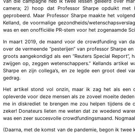
Van die campagne heb ik twee lessen geleerd over mani
camera; 2) hoop dat Professor Sharpe opduikt met k
geprobeerd. Maar Professor Sharpe maakte het volgend
Kelland, de voormalige gezondheids/wetenschapsverslag
was en een onofficiële PR-stem voor het zogenaamde Sc
In maart 2019, de maand voor de crowdfunding van dat
over de vermeende “pesterijen” van professor Sharpe en a
groots aangekondigd als een “Reuters Special Report”, h
zwijgen op, zeggen wetenschappers.” Kellands artikel w
Sharpe en zijn collega’s, en ze legde een groot deel va
gedrag.
Het artikel stond vol onzin, maar ik zag het als een
opleverde voor deze mensen als ze zoveel moeite deden 
me in diskrediet te brengen me zou helpen tijdens de
zeker! Donateurs lieten me weten dat ze woedend waren
was een zeer succesvolle crowdfundingsmaand. Nogmaals
(Daarna, met de komst van de pandemie, begon ik twee ke