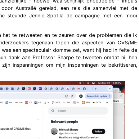
anzienlijke – hoewel waarschijnlijk onbedoelde – impuls
door Australië gereisd, een reis die samenviel met de
gne steunde Jennie Spotila de campagne met een mooi
 het te retweeten en te zeuren over de problemen die ik
 onderzoekers tegenaan lopen die aspecten van CVS/ME
it was een spectaculair domme zet, want hij had in feite de
hun dank aan Professor Sharpe te tweeten omdat hij hen
ijn inspanningen om mijn inspanningen te bekritiseren,