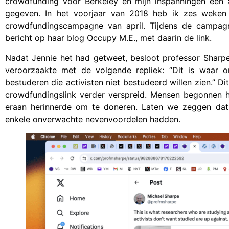
crowdfunding voor Berkeley en mijn inspanningen een a
gegeven. In het voorjaar van 2018 heb ik zes weken 
crowdfundingscampagne van april. Tijdens de campa
bericht op haar blog Occupy M.E., met daarin de link.
Nadat Jennie het had getweet, besloot professor Sharpe
veroorzaakte met de volgende repliek: “Dit is waar
bestuderen die activisten niet bestudeerd willen zien.” D
crowdfundingslink verder verspreid. Mensen begonnen 
eraan herinnerde om te doneren. Laten we zeggen dat z
enkele onverwachte nevenvoordelen hadden.