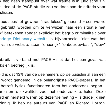
Ik heb geen standpunt over wat fraude is in juridische zin,
en idee of de PACE-studie zou voldoen aan de criteria voor
slissen.
frauduleus” of gewoon “frauduleus” genoemd – een woord
k gebruikt worden om te verwijzen naar een situatie met
k” betekenen zonder expliciet het begrip criminaliteit over
ridge Dictionary-website
is bijvoorbeeld: “niet wat het
 van de website staan “oneerlijk”, “onbetrouwbaar”, “sluw”
gebruik in verband met PACE – niet dat het een geval van
ks en bedrieglijk is.
 is dat 13% van de deelnemers op de basislijn al aan een
t wordt genoemd in de belangrijkste PACE-papers. In het
betreft fysiek functioneren toen het onderzoek begon –
waren om de kwaliteit voor het onderzoek te halen. Deze
rd en hersteld waren op dezelfde meting – is duidelijk niet
zinnig. Ik heb de auteurs van PACE en Richard Horton,