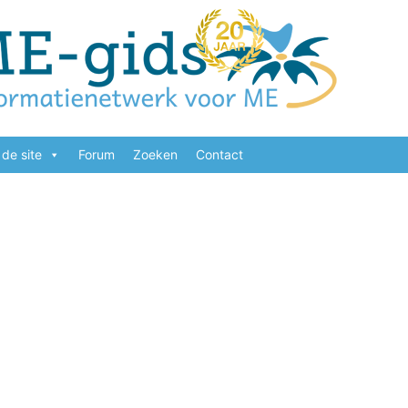
de site
Forum
Zoeken
Contact