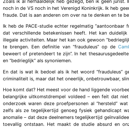
Zoals ik al herhaaldelijk heb gezegd, ben ik geen jurist. 
noch in de VS noch in het Verenigd Koninkrijk. Ik heb ge
fraude. Dat is aan anderen om over na te denken en te be
Ik heb de PACE-studie echter regelmatig “aantoonbaar 
dat verschillende betekenissen heeft. Het kan duidelij
illegale activiteiten. Maar het kan ook gewoon “bedrieglij
te brengen. Een definitie van “frauduleus” op de
Camb
beweert of pretendeert te zijn”. In het thesaurusgedeelte
en “bedrieglijk” als synoniemen.
En dat is wat ik bedoel als ik het woord “frauduleus” 
criminaliteit is, maar dat het oneerlijk, onbetrouwbaar, slin
Hoe komt dat? Het meest voor de hand liggende voorbeeld
belangrijke uitkomstdrempel voldeed – een feit dat nie
onderzoek waren deze proefpersonen al “hersteld” wat 
zelfs als ze tegelijkertijd genoeg fysiek gehandicapt 
anomalie – dat deze deelnemers tegelijkertijd geïnvalidee
toevallig ontstaan. Het maakt de studie absurd en on