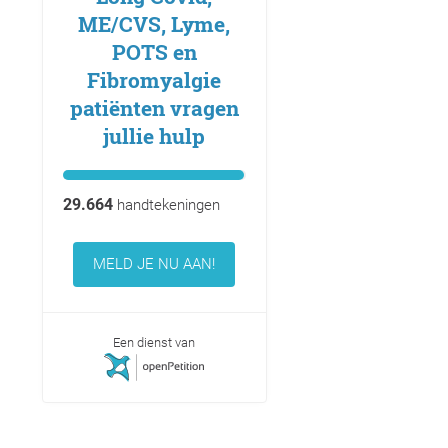
ME/CVS, Lyme,
POTS en
Fibromyalgie
patiënten vragen
jullie hulp
29.664
handtekeningen
MELD JE NU AAN!
Een dienst van