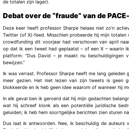
de totalen zijn lager).
Debat over de “fraude” van de PACE
Deze keer heeft professor Sharpe helaas niet zo’n actiev
Twitter (of X)-feed. Misschien probeerde hij mijn totalen 
crowdfunding dit voorjaar had verschoven van april naar
op dat ik een tweet had geplaatst – of een X – waarin i
platform: “Dus David – je maakt nu beschuldigingen va
bewijzen.”
Ik was verrast. Professor Sharpe heeft me lang geleden ge
meer gezien. Het niet lezen van zijn tweets is geen 
blokkeerde en ik heb geen idee waarom of wanneer hij me
In elk geval ben ik geroerd dat hij mijn gedachten belang
wat hij schreef klonk als een potentiële juridische be
geluiden; ik heb hem soortgelijke berichten zien sturen n
Dus laat ik antwoorden. Nee, ik beschuldig de auteurs 