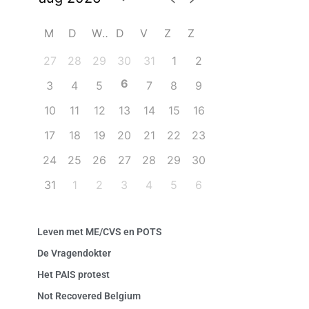
M
D
W
D
V
Z
Z
27
28
29
30
31
1
2
6
3
4
5
7
8
9
10
11
12
13
14
15
16
17
18
19
20
21
22
23
24
25
26
27
28
29
30
31
1
2
3
4
5
6
Leven met ME/CVS en POTS
De Vragendokter
Het PAIS protest
Not Recovered Belgium