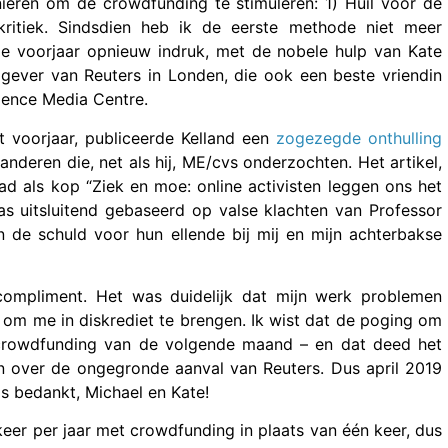
eren om de crowdfunding te stimuleren: 1) Huil voor de
ritiek. Sindsdien heb ik de eerste methode niet meer
e voorjaar opnieuw indruk, met de nobele hulp van Kate
gever van Reuters in Londen, die ook een beste vriendin
ience Media Centre.
 voorjaar, publiceerde Kelland een
zogezegde onthulling
nderen die, net als hij, ME/cvs onderzochten. Het artikel,
ad als kop “Ziek en moe: online activisten leggen ons het
as uitsluitend gebaseerd op valse klachten van Professor
n de schuld voor hun ellende bij mij en mijn achterbakse
 compliment. Het was duidelijk dat mijn werk problemen
om me in diskrediet te brengen. Ik wist dat de poging om
 crowdfunding van de volgende maand – en dat deed het
 over de ongegronde aanval van Reuters. Dus april 2019
 bedankt, Michael en Kate!
er per jaar met crowdfunding in plaats van één keer, dus