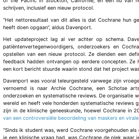
of the Pacific in Stockton, Californië, en een lid van
schrijven, inclusief een nieuw protocol.
“Het nettoresultaat van dit alles is dat Cochrane hun 
heeft doen opgaan”, aldus Davenport.
Het updateproject lag al ver achter op schema. Dave
patiëntenvertegenwoordigers, onderzoekers en Cochra
opstellen van een nieuw protocol. Ze dienden een defin
feedback hadden ontvangen op eerdere concepten. Ze h
een kort bericht stuurde waarin stond dat het project wa
Davenport was vooral teleurgesteld vanwege zijn vroege
vernoemd is naar Archie Cochrane, een Schotse art
onderzoeken en systematische reviews. De organisatie we
wereld en heeft vele honderden systematische reviews g
zijn in de klinische geneeskunde, hoewel Cochrane in 20
van een controversiële beoordeling van maskers en virale
“Sinds ik student was, werd Cochrane voorgehouden als e
je een klinische vraag had, was Cochrane de plek waar 