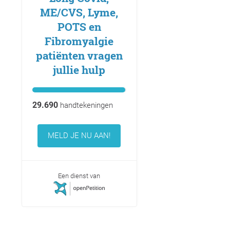
ME/CVS, Lyme,
POTS en
Fibromyalgie
patiënten vragen
jullie hulp
29.690
handtekeningen
MELD JE NU AAN!
Een dienst van