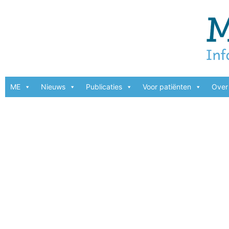
ME
Nieuws
Publicaties
Voor patiënten
Over 