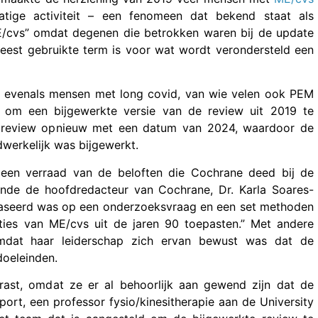
atige activiteit – een fenomeen dat bekend staat als
ME/cvs” omdat degenen die betrokken waren bij de update
est gebruikte term is voor wat wordt verondersteld een
 evenals mensen met long covid, van wie velen ook PEM
 om een bijgewerkte versie van de review uit 2019 te
e review opnieuw met een datum van 2024, waardoor de
werkelijk was bijgewerkt.
ls een verraad van de beloften die Cochrane deed bij de
ende de hoofdredacteur van Cochrane, Dr. Karla Soares-
aseerd was op een onderzoeksvraag en een set methoden
ities van ME/cvs uit de jaren 90 toepasten.” Met andere
mdat haar leiderschap zich ervan bewust was dat de
doeleinden.
errast, omdat ze er al behoorlijk aan gewend zijn dat de
port, een professor fysio/kinesitherapie aan de University