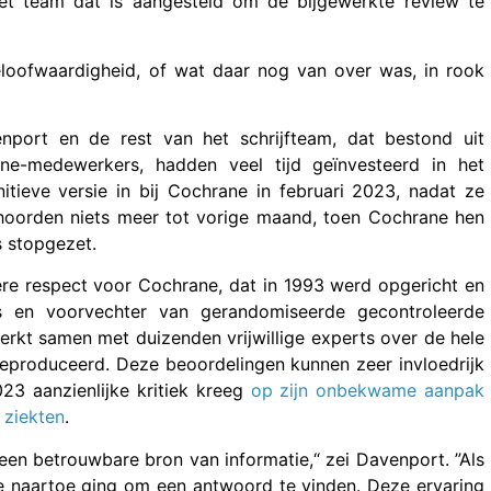
 het team dat is aangesteld om de bijgewerkte review te
geloofwaardigheid, of wat daar nog van over was, in rook
nport en de rest van het schrijfteam, dat bestond uit
ne-medewerkers, hadden veel tijd geïnvesteerd in het
itieve versie in bij Cochrane in februari 2023, nadat ze
oorden niets meer tot vorige maand, toen Cochrane hen
s stopgezet.
re respect voor Cochrane, dat in 1993 werd opgericht en
s en voorvechter van gerandomiseerde gecontroleerde
rkt samen met duizenden vrijwillige experts over de hele
eproduceerd. Deze beoordelingen kunnen zeer invloedrijk
23 aanzienlijke kritiek kreeg
op zijn onbekwame aanpak
 ziekten
.
en betrouwbare bron van informatie,“ zei Davenport. ”Als
je naartoe ging om een antwoord te vinden. Deze ervaring