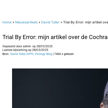
Home
»
Nieuwsartikels
»
David Tuller
»
Trial By Error: mijn artikel
Trial By Error: mijn artikel over de Coch
Geplaatst door
admin
op
28/03/2025
Laatste bijwerking op 28/03/2025
Bron:
David Tuller, DrPH, Virology Blog
| 7466 x gelezen