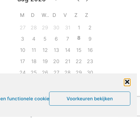
M
D
W
D
V
Z
Z
27
28
29
30
31
1
2
8
3
4
5
6
7
9
10
11
12
13
14
15
16
17
18
19
20
21
22
23
24
25
26
27
28
29
30
31
1
2
3
4
5
6
een functionele cookies
Voorkeuren bekijken
Leven met ME/CVS en POTS
De Vragendokter
Het PAIS protest
Not Recovered Belgium