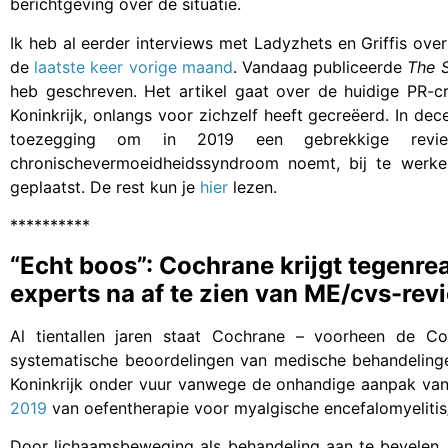
berichtgeving over de situatie.
Ik heb al eerder interviews met Ladyzhets en Griffis ove
de
laatste keer vorige maand
. Vandaag publiceerde
The 
heb geschreven. Het artikel gaat over de huidige PR-cr
Koninkrijk, onlangs voor zichzelf heeft gecreëerd. In d
toezegging om in 2019 een gebrekkige revi
chronischevermoeidheidssyndroom noemt, bij te werke
geplaatst. De rest kun je
hier
lezen.
**********
“Echt boos”: Cochrane krijgt tegenre
experts na af te zien van ME/cvs-rev
Al tientallen jaren staat Cochrane – voorheen de Co
systematische beoordelingen van medische behandelingen 
Koninkrijk onder vuur vanwege de onhandige aanpak van
2019
van oefentherapie voor myalgische encefalomyeliti
Door lichaamsbeweging als behandeling aan te bevelen