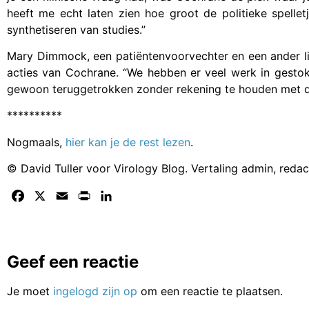
heeft me echt laten zien hoe groot de politieke spelle
synthetiseren van studies.”
Mary Dimmock, een patiëntenvoorvechter en een ander lid
acties van Cochrane. “We hebben er veel werk in gesto
gewoon teruggetrokken zonder rekening te houden met de 
**********
Nogmaals,
hier kan je de rest lezen
.
© David Tuller voor Virology Blog. Vertaling admin, reda
Facebook
X
Email
Print
LinkedIn
Geef een reactie
Je moet
ingelogd zijn op
om een reactie te plaatsen.