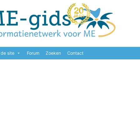
de site
Forum
Zoeken
Contact