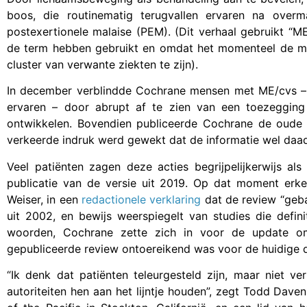
boos, die routinematig terugvallen ervaren na overm
postexertionele malaise (PEM). (Dit verhaal gebruikt “
de term hebben gebruikt en omdat het momenteel de me
cluster van verwante ziekten te zijn).
In december verblindde Cochrane mensen met ME/cvs –
ervaren – door abrupt af te zien van een toezegging
ontwikkelen. Bovendien publiceerde Cochrane de oud
verkeerde indruk werd gewekt dat de informatie wel daad
Veel patiënten zagen deze acties begrijpelijkerwijs a
publicatie van de versie uit 2019. Op dat moment erk
Weiser, in een
redactionele verklaring
dat de review “geb
uit 2002, en bewijs weerspiegelt van studies die defin
woorden, Cochrane zette zich in voor de update o
gepubliceerde review ontoereikend was voor de huidige 
“Ik denk dat patiënten teleurgesteld zijn, maar niet v
autoriteiten hen aan het lijntje houden”, zegt Todd Daven