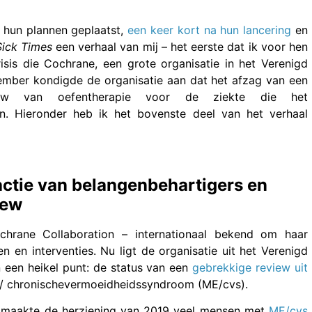
r hun plannen geplaatst,
een keer kort na hun lancering
en
Sick Times
een verhaal van mij – het eerste dat ik voor hen
isis die Cochrane, een grote organisatie in het Verenigd
ecember kondigde de organisatie aan dat het afzag van een
ew van oefentherapie voor de ziekte die het
n. Hieronder heb ik het bovenste deel van het verhaal
actie van belangenbehartigers en
iew
chrane Collaboration – internationaal bekend om haar
en interventies. Nu ligt de organisatie uit het Verenigd
 een heikel punt: de status van een
gebrekkige review uit
s/ chronischevermoeidheidssyndroom (ME/cvs).
, maakte de herziening van 2019 veel mensen met
ME/cvs