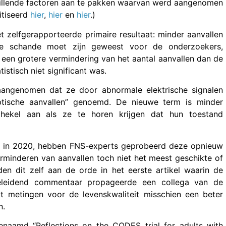
illende factoren aan te pakken waarvan werd aangenomen
itiseerd
hier
,
hier
en
hier
.)
t zelfgerapporteerde primaire resultaat: minder aanvallen
te schande moet zijn geweest voor de onderzoekers,
s een grotere vermindering van het aantal aanvallen dan de
istisch niet significant was.
aangenomen dat ze door abnormale elektrische signalen
ptische aanvallen” genoemd. De nieuwe term is minder
hekel aan als ze te horen krijgen dat hun toestand
S in 2020, hebben FNS-experts geprobeerd deze opnieuw
rminderen van aanvallen toch niet het meest geschikte of
den dit zelf aan de orde in het eerste artikel waarin de
eleidend commentaar propageerde een collega van de
t metingen voor de levenskwaliteit misschien een beter
n.
naamd “Reflections on the CODES trial for adults with