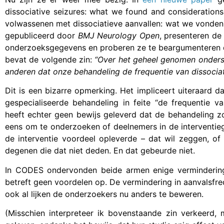
dissociative seizures: what we found and considerations
volwassenen met dissociatieve aanvallen: wat we vonde
gepubliceerd door
BMJ Neurology Open
, presenteren de
onderzoeksgegevens en proberen ze te beargumenteren dat 
bevat de volgende zin:
“Over het geheel genomen onderst
anderen dat onze behandeling de frequentie van dissociat
Dit is een bizarre opmerking. Het impliceert uiteraard
gespecialiseerde behandeling in feite “de frequentie 
heeft echter geen bewijs geleverd dat de behandeling z
eens om te onderzoeken of deelnemers in de interventie
de interventie voordeel opleverde – dat wil zeggen, of
degenen die dat niet deden. En dat gebeurde niet.
In CODES ondervonden beide armen enige vermindering 
betreft geen voordelen op. De vermindering in aanvalsfre
ook al lijken de onderzoekers nu anders te beweren.
(Misschien interpreteer ik bovenstaande zin verkeerd,