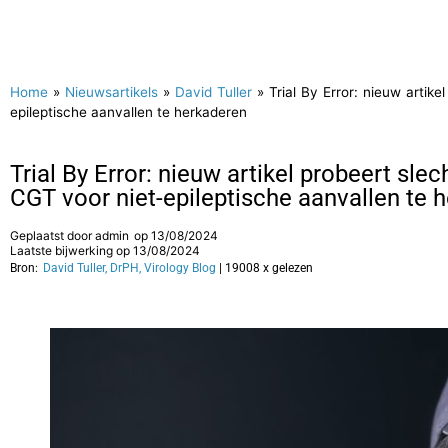
Home
»
Nieuwsartikels
»
David Tuller
»
Trial By Error: nieuw artik
epileptische aanvallen te herkaderen
Trial By Error: nieuw artikel probeert sl
CGT voor niet-epileptische aanvallen te 
Geplaatst door
admin
op
13/08/2024
Laatste bijwerking op 13/08/2024
Bron:
David Tuller, DrPH, Virology Blog
| 19008 x gelezen