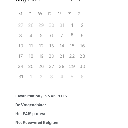
M
D
W
D
V
Z
Z
27
28
29
30
31
1
2
8
3
4
5
6
7
9
10
11
12
13
14
15
16
17
18
19
20
21
22
23
24
25
26
27
28
29
30
31
1
2
3
4
5
6
Leven met ME/CVS en POTS
De Vragendokter
Het PAIS protest
Not Recovered Belgium