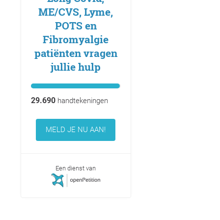
ME/CVS, Lyme,
POTS en
Fibromyalgie
patiënten vragen
jullie hulp
29.690
handtekeningen
MELD JE NU AAN!
Een dienst van