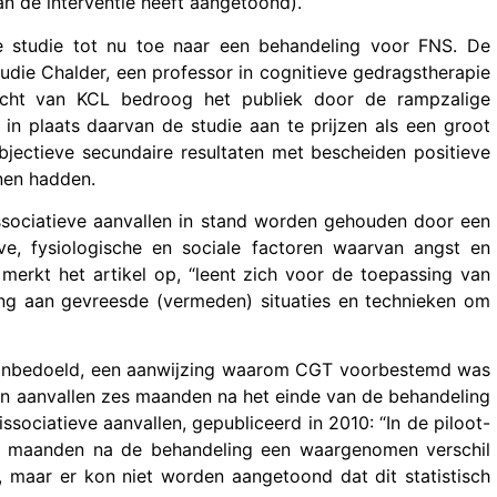
an de interventie heeft aangetoond).
 studie tot nu toe naar een behandeling voor FNS. De
udie Chalder, een professor in cognitieve gedragstherapie
richt van KCL bedroog het publiek door de rampzalige
 in plaats daarvan de studie aan te prijzen als een groot
jectieve secundaire resultaten met bescheiden positieve
enen hadden.
issociatieve aanvallen in stand worden gehouden door een
eve, fysiologische en sociale factoren waarvan angst en
 merkt het artikel op, “leent zich voor de toepassing van
lling aan gevreesde (vermeden) situaties en technieken om
n onbedoeld, een aanwijzing waarom CGT voorbestemd was
an aanvallen zes maanden na het einde van de behandeling
sociatieve aanvallen, gepubliceerd in 2010: “In de piloot-
6 maanden na de behandeling een waargenomen verschil
 maar er kon niet worden aangetoond dat dit statistisch