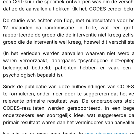
een CGT-kuur die specifiek ontworpen was om de versch
dat ze de aanvallen uitlokken. (Ik heb CODES eerder bekr
De studie was echter een flop, met nulresultaten voor he
12 maanden na randomisatie. In feite, wat een gro
rapporteerde de groep die de interventie niet kreeg zelf
groep die de interventie wel kreeg, hoewel dit verschil stat
(In het verleden werden aanvallen waarvan niet werd 
waren veroorzaakt, doorgaans “psychogene niet-epile
beledigend bedoeld; patiënten hebben er vaak een 
psychologisch bepaald is).
Sinds de publicatie van deze nulbevindingen van CODE
te formuleren, onder meer door te suggereren dat het ve
relevante primaire resultaat was. De onderzoekers stel
CODES-resultaten werden gerapporteerd. In een beg
onderzoekers een soortgelijk idee, wat suggereerde da
primair resultaat waren dan het verminderen van aanvalle
Nu zijn ze er weer mee bezig. In
een nieuwe paper
ge