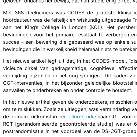
geloven, ondanks het bewijs, dat hun studie enig effect v
Met 368 deelnemers was CODES de grootste klinische
hoofdauteur was de feitelijk en wiskundig uitgedaagde Tr
aan het King’s College in Londen (KCL). Het persbe
bevindingen voor het primaire resultaat te verbergen en
succes – een bewering die gebaseerd was op enkele sub
bevindingen die in werkelijkheid helemaal niets te betek
Het nieuwe artikel legt uit dat, in het CODES-model, “d
vicieuze cirkel van gedragsmatige, cognitieve, affecti
vermijding bijzonder in het oog springen.” Dit kader, zo
CGT-interventies, in het bijzonder geleidelijke blootste
aanvallen te onderbreken en onder controle te houden”.
In het nieuwe artikel geven de onderzoekers, misschie
om te mislukken. Zoals ze uitleggen, was vermindering v
de primaire uitkomst in
een
pilootstudie
naar CGT voor dis
RCT [gerandomiseerde gecontroleerde studie] was er 
postrandomisatie in het voordeel van de DS-CGT-groep,