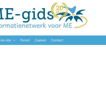
de site
Forum
Zoeken
Contact