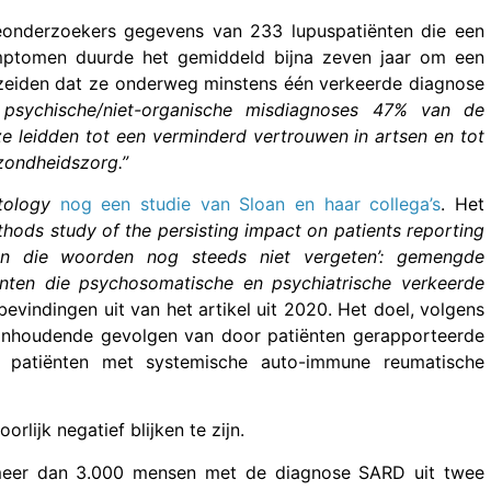
eonderzoekers gegevens van 233 lupuspatiënten die een
symptomen duurde het gemiddeld bijna zeven jaar om een
n zeiden dat ze onderweg minstens één verkeerde diagnose
psychische/niet-organische misdiagnoses 47% van de
 leidden tot een verminderd vertrouwen in artsen en tot
zondheidszorg.”
tology
nog een studie van Sloan en haar collega’s
. Het
methods study of the persisting impact on patients reporting
an die woorden nog steeds niet vergeten’: gemengde
ten die psychosomatische en psychiatrische verkeerde
bevindingen uit van het artikel uit 2020. Het doel, volgens
 aanhoudende gevolgen van door patiënten gerapporteerde
j patiënten met systemische auto-immune reumatische
lijk negatief blijken te zijn.
meer dan 3.000 mensen met de diagnose SARD uit twee