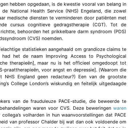
ingen hebben opgedaan, is de kwestie vooral van belang in
ft de National Health Service (NHS) Engeland, die zowel
ar medische diensten te verminderen door patiënten met
de cursus cognitieve gedragstherapie (CGT). Tot de
richtte, behoorden het prikkelbare darm syndroom (PDS)
eidssyndroom (CVS) noemden.
elachtige statistieken aangehaald om grandioze claims te
ie had het de naam Improving Access to Psychological
che therapieën], maar nu is het officieel omgedoopt tot
S-praattherapieën, voor angst en depressie]. (Waarom die
ft NHS England geen redacteur?) Een van de grootste
ng’s College London’s wiskundig en feitelijk uitgedaagde
kers van de frauduleuze PACE-studie, die beweerde te
e behandelingen waren voor CVS. Deze beweringen
waren
 collega’s volharden in hun waanvoorstellingen dat PACE
nheid van professor Chalder bij wat dan ook voldoende om