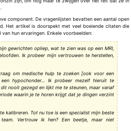
onzin zijn, om nog maar te zwijgen over het feit dat ze in
.
eve component. De vragenlijsten bevatten een aantal open
 Het artikel is doorspekt met veel boeiende citaten die
l van hun ervaringen. Enkele voorbeelden:
mijn gewrichten opliep, wat te zien was op een MRI,
loofden. Ik probeer mijn vertrouwen te herstellen,
e traag om medische hulp te zoeken [ook voor een
 een hypochonder… Ik probeer mezelf hieruit te
 dit nooit gezegd en lijkt me te steunen, maar vanaf
iode waarin je te horen krijgt dat je dingen verzint
 kalibreren. Tot nu toe is een specialist mijn beste
eam. Vertrouw ik hen? Een beetje, maar niet