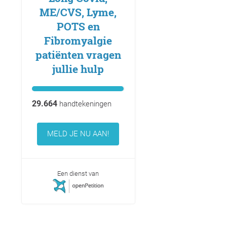
ME/CVS, Lyme,
POTS en
Fibromyalgie
patiënten vragen
jullie hulp
29.664
handtekeningen
MELD JE NU AAN!
Een dienst van