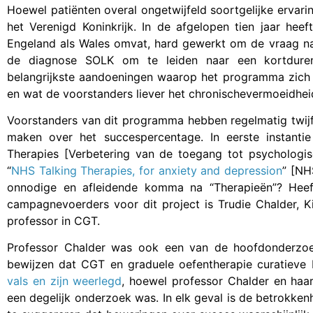
Hoewel patiënten overal ongetwijfeld soortgelijke ervar
het Verenigd Koninkrijk. In de afgelopen tien jaar hee
Engeland als Wales omvat, hard gewerkt om de vraag na
de diagnose SOLK om te leiden naar een kortduren
belangrijkste aandoeningen waarop het programma zich 
en wat de voorstanders liever het chronischevermoeidh
Voorstanders van dit programma hebben regelmatig twijf
maken over het succespercentage. In eerste instant
Therapies [Verbetering van de toegang tot psychologis
“
NHS Talking Therapies, for anxiety and depression
” [NH
onnodige en afleidende komma na “Therapieën”? Hee
campagnevoerders voor dit project is Trudie Chalder, Ki
professor in CGT.
Professor Chalder was ook een van de hoofdonderzoe
bewijzen dat CGT en graduele oefentherapie curatiev
vals en zijn weerlegd
, hoewel professor Chalder en haar
een degelijk onderzoek was. In elk geval is de betrokke