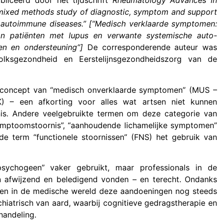
bliceerd door het tijdschrift
Rheumatology Advances in
mixed methods study of diagnostic, symptom and support
c autoimmune diseases.” [“Medisch verklaarde symptomen:
n patiënten met lupus en verwante systemische auto-
en en ondersteuning”]
De corresponderende auteur was
lksgezondheid en Eerstelijnsgezondheidszorg van de
 concept van “medisch onverklaarde symptomen” (MUS –
K) – een afkorting voor alles wat artsen niet kunnen
rnis. Andere veelgebruikte termen om deze categorie van
symptoomstoornis”, “aanhoudende lichamelijke symptomen”
 de term “functionele stoornissen” (FNS) het gebruik van
sychogeen” vaker gebruikt, maar professionals in de
 afwijzend en beledigend vonden – en terecht. Ondanks
sen in de medische wereld deze aandoeningen nog steeds
hiatrisch van aard, waarbij cognitieve gedragstherapie en
handeling.