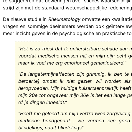
te suggereren dat beweringen over succes waarschijnlijk 
strijd zijn met de standaard wetenschappelijke redenering
De nieuwe studie in
Rheumatology
omvatte een kwalitati
vragen en sommige deelnemers werden ook geïnterviewd.
meer inzicht geven in de psychologische en praktische to
“Het is zo triest dat ik onherstelbare schade aan 
voordat medische mensen mij en mijn pijn echt ge
maar ik voel me erg emotioneel gemanipuleerd.”
“De langetermijneffecten zijn grimmig. Ik ben t
beroerte] omdat ik niet gezien wil worden als
heropvoeden. Mijn huidige huisartsenpraktijk heeft
mijn 20e tot ongeveer mijn 36e is het een lange per
of je dingen inbeeldt.”
“Heeft me geleerd om mijn vertrouwen zorgvuldig te
medische bondgenoot… we vormen een goed t
blindelings, nooit blindelings”.