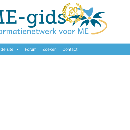
de site
Forum
Zoeken
Contact