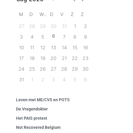
M
D
W
D
V
Z
Z
27
28
29
30
31
1
2
6
3
4
5
7
8
9
10
11
12
13
14
15
16
17
18
19
20
21
22
23
24
25
26
27
28
29
30
31
1
2
3
4
5
6
Leven met ME/CVS en POTS
De Vragendokter
Het PAIS protest
Not Recovered Belgium