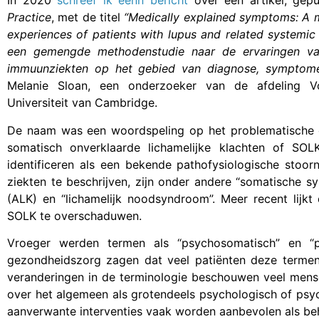
In 2020
schreef ik eenn bericht
over een artikel, gepu
Practice
, met de titel
“Medically explained symptoms: A 
experiences of patients with lupus and related systemi
een gemengde methodenstudie naar de ervaringen va
immuunziekten op het gebied van diagnose, symptom
Melanie Sloan, een onderzoeker van de afdeling Vo
Universiteit van Cambridge.
De naam was een woordspeling op het problematische
somatisch onverklaarde lichamelijke klachten of SOL
identificeren als een bekende pathofysiologische stoo
ziekten te beschrijven, zijn onder andere “somatische 
(ALK) en “lichamelijk noodsyndroom”. Meer recent lijkt
SOLK te overschaduwen.
Vroeger werden termen als “psychosomatisch” en “p
gezondheidszorg zagen dat veel patiënten deze termen
veranderingen in de terminologie beschouwen veel men
over het algemeen als grotendeels psychologisch of psyc
aanverwante interventies vaak worden aanbevolen als be