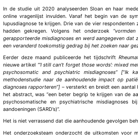
In de studie uit 2020 analyseerden Sloan en haar med
online vragenlijst invulden. Vanaf het begin van de 
lupusdiagnose te krijgen. Drie van de vier respondente
hadden gekregen. Volgens het onderzoek
“vormden 
gerapporteerde misdiagnoses en werd aangegeven dat ze
een veranderd toekomstig gedrag bij het zoeken naar ge
Eerder deze maand publiceerde het tijdschrift
Rheuma
nieuwe artikel
“‘I still can’t forget those words’: mixed 
psychosomatic and psychiatric misdiagnoses” [
“
Ik k
methodenstudie naar de aanhoudende impact op patiën
diagnoses rapporteren”]
– versterkt en breidt een aantal 
het abstract, was “een beter begrip te krijgen van de
psychosomatische en psychiatrische misdiagnoses bi
aandoeningen (SARD’s)”.
Het is niet verrassend dat die aanhoudende gevolgen behoor
Het onderzoeksteam onderzocht de uitkomsten voor 