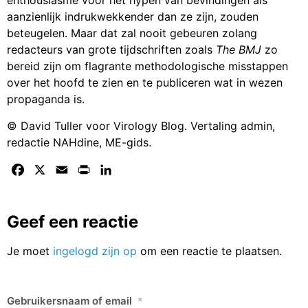
enthousiasme voor het hypen van bevindingen als
aanzienlijk indrukwekkender dan ze zijn, zouden
beteugelen. Maar dat zal nooit gebeuren zolang
redacteurs van grote tijdschriften zoals
The BMJ
zo
bereid zijn om flagrante methodologische misstappen
over het hoofd te zien en te publiceren wat in wezen
propaganda is.
© David Tuller voor Virology Blog. Vertaling admin,
redactie NAHdine, ME-gids.
Facebook
X
Email
Print
LinkedIn
Geef een reactie
Je moet
ingelogd zijn op
om een reactie te plaatsen.
Gebruikersnaam of email
*