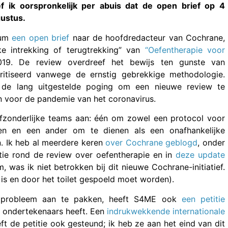
ef ik oorspronkelijk per abuis dat de open brief op 4
ustus.
rum
een open brief
naar de hoofdredacteur van Cochrane,
ke intrekking of terugtrekking” van
“Oefentherapie voor
019. De review overdreef het bewijs ten gunste van
ritiseerd vanwege de ernstig gebrekkige methodologie.
de lang uitgestelde poging om een nieuwe review te
n voor de pandemie van het coronavirus.
fzonderlijke teams aan: één om zowel een protocol voor
ven en een ander om te dienen als een onafhankelijke
. Ik heb al meerdere keren
over Cochrane geblogd
, onder
atie rond de review over oefentherapie en in
deze update
 was ik niet betrokken bij dit nieuwe Cochrane-initiatief.
 is en door het toilet gespoeld moet worden).
t probleem aan te pakken, heeft S4ME ook
een petitie
le ondertekenaars heeft. Een
indrukwekkende internationale
ft de petitie ook gesteund; ik heb ze aan het eind van dit