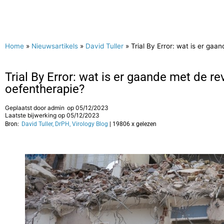
Home
»
Nieuwsartikels
»
David Tuller
»
Trial By Error: wat is er g
Trial By Error: wat is er gaande met de 
oefentherapie?
Geplaatst door
admin
op
05/12/2023
Laatste bijwerking op 05/12/2023
Bron:
David Tuller, DrPH, Virology Blog
| 19806 x gelezen