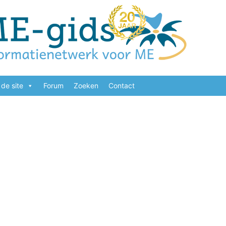
de site
Forum
Zoeken
Contact