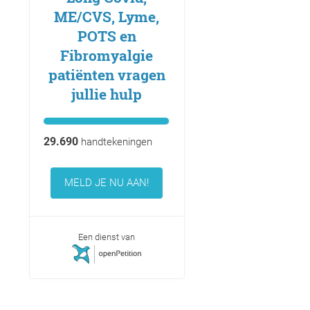
ME/CVS, Lyme,
POTS en
Fibromyalgie
patiënten vragen
jullie hulp
29.690
handtekeningen
MELD JE NU AAN!
Een dienst van