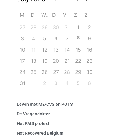
M
D
W
D
V
Z
Z
27
28
29
30
31
1
2
8
3
4
5
6
7
9
10
11
12
13
14
15
16
17
18
19
20
21
22
23
24
25
26
27
28
29
30
31
1
2
3
4
5
6
Leven met ME/CVS en POTS
De Vragendokter
Het PAIS protest
Not Recovered Belgium