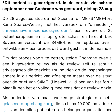
*Dit bericht is gecorrigeerd. In de eerste zin schre
september naar Cochrane was gestuurd, niet op 28 aug
Op 28 augustus stuurde het Science for ME (S4ME)-fo
Karla Soares-Weiser, met het verzoek om “onmiddellij
chronischevermoeidheidssyndroom”
, een review uit 2
oefentherapieën en is op grote schaal en terecht bek
Bovendien verzocht de S4ME-brief om updates over 
ontwikkelen – een proces dat werd gestart in de maande
Om dat proces voort te zetten, stelde Cochrane twee a
een bijgewerkte review als de review zelf te schrij
adviesgroep die toezicht zou houden op de inspanningen
andere in dit bericht van afgelopen maart over de situ
over de brief van S4ME. (Hoewel ik lid ben van het forum,
Maar ik ben het er volledig mee eens dat de review onzin
Als onderdeel van haar tweeledige strategie om he
gelanceerd op change.org
, die nu bijna 10.000 individue
lijst
van tientallen patiënten- en belangenorganisaties hee