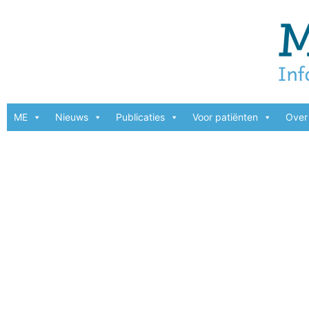
ME
Nieuws
Publicaties
Voor patiënten
Over 