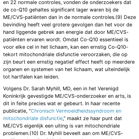
en 22 normale controles, vonden de onderzoekers dat
de co-Q10 gehaltes significant lager waren bij de
ME/CVS-patiënten dan in de normale controles.(9) Deze
bevinding heeft veel grotere gevolgen dan het voor de
hand liggende gebrek aan energie dat door ME/CVS-
patiënten ervaren wordt. Omdat Co-Q10 essentieel is
voor elke cel in het lichaam, kan een ernstig Co-Q10-
tekort mitochondriale disfunctie veroorzaken, die op
zijn beurt een ernstig negatief effect heeft op meerdere
organen en systemen van het lichaam, wat uiteindelijk
tot hartfalen kan leiden.
Volgens Dr. Sarah Myhill, MD, een in het Verenigd
Koninkrijk gevestigde ME/CVS-onderzoeker en arts, is
dit in feite precies wat er gebeurt. In haar recente
publicatie, “
Chronisch Vermoeidheidssyndroom en
mitochondriale disfunctie
,” maakt ze haar punt dat
ME/CVS eigenlijk een uiting is van mitochondriale
problemen.(10) Dr. Myhill beveelt aan om ME/CVS-