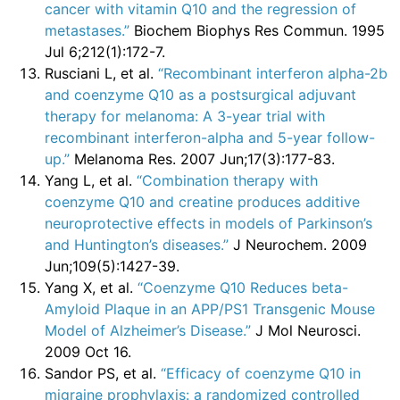
cancer with vitamin Q10 and the regression of
metastases.”
Biochem Biophys Res Commun. 1995
Jul 6;212(1):172-7.
Rusciani L, et al.
“Recombinant interferon alpha-2b
and coenzyme Q10 as a postsurgical adjuvant
therapy for melanoma: A 3-year trial with
recombinant interferon-alpha and 5-year follow-
up.”
Melanoma Res. 2007 Jun;17(3):177-83.
Yang L, et al.
“Combination therapy with
coenzyme Q10 and creatine produces additive
neuroprotective effects in models of Parkinson’s
and Huntington’s diseases.”
J Neurochem. 2009
Jun;109(5):1427-39.
Yang X, et al.
“Coenzyme Q10 Reduces beta-
Amyloid Plaque in an APP/PS1 Transgenic Mouse
Model of Alzheimer’s Disease.”
J Mol Neurosci.
2009 Oct 16.
Sandor PS, et al.
“Efficacy of coenzyme Q10 in
migraine prophylaxis: a randomized controlled