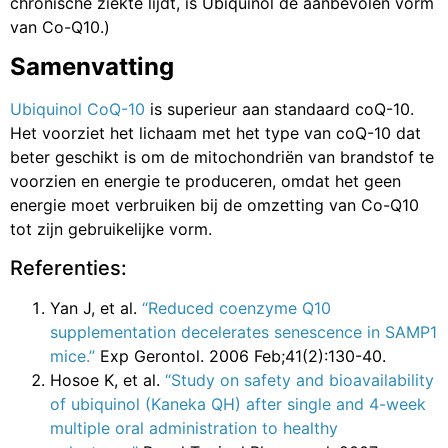
chronische ziekte lijdt, is Ubiquinol de aanbevolen vorm
van Co-Q10.)
Samenvatting
Ubiquinol CoQ-10
is superieur aan standaard coQ-10.
Het voorziet het lichaam met het type van coQ-10 dat
beter geschikt is om de mitochondriën van brandstof te
voorzien en energie te produceren, omdat het geen
energie moet verbruiken bij de omzetting van Co-Q10
tot zijn gebruikelijke vorm.
Referenties:
Yan J, et al.
“Reduced coenzyme Q10
supplementation decelerates senescence in SAMP1
mice.”
Exp Gerontol. 2006 Feb;41(2):130-40.
Hosoe K, et al.
“Study on safety and bioavailability
of ubiquinol (Kaneka QH) after single and 4-week
multiple oral administration to healthy