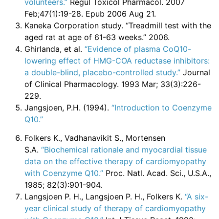
volunteers.”
Regul Toxicol Pharmacol. 2007
Feb;47(1):19-28. Epub 2006 Aug 21.
Kaneka Corporation study. “Treadmill test with the
aged rat at age of 61-63 weeks.” 2006.
Ghirlanda, et al.
“Evidence of plasma CoQ10-
lowering effect of HMG-COA reductase inhibitors:
a double-blind, placebo-controlled study.”
Journal
of Clinical Pharmacology. 1993 Mar; 33(3):226-
229.
Jangsjoen, P.H. (1994).
“Introduction to Coenzyme
Q10.”
Folkers K., Vadhanavikit S., Mortensen
S.A.
“Biochemical rationale and myocardial tissue
data on the effective therapy of cardiomyopathy
with Coenzyme Q10.”
Proc. Natl. Acad. Sci., U.S.A.,
1985; 82(3):901-904.
Langsjoen P. H., Langsjoen P. H., Folkers K.
“A six-
year clinical study of therapy of cardiomyopathy