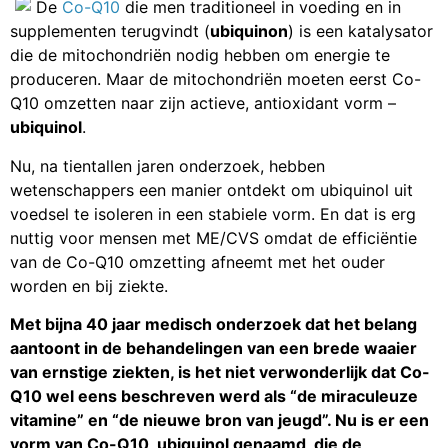
De
Co-Q10
die men traditioneel in voeding en in
supplementen terugvindt (
ubiquinon
) is een katalysator
die de mitochondriën nodig hebben om energie te
produceren. Maar de mitochondriën moeten eerst Co-
Q10 omzetten naar zijn actieve, antioxidant vorm –
ubiquinol
.
Nu, na tientallen jaren onderzoek, hebben
wetenschappers een manier ontdekt om ubiquinol uit
voedsel te isoleren in een stabiele vorm. En dat is erg
nuttig voor mensen met ME/CVS omdat de efficiëntie
van de Co-Q10 omzetting afneemt met het ouder
worden en bij ziekte.
Met bijna 40 jaar medisch onderzoek dat het belang
aantoont in de behandelingen van een brede waaier
van ernstige ziekten, is het niet verwonderlijk dat Co-
Q10 wel eens beschreven werd als “de miraculeuze
vitamine” en “de nieuwe bron van jeugd”. Nu is er een
vorm van Co-Q10, ubiquinol genaamd, die de