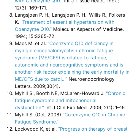
with Coenzyme Q10.”
Int J Tissue React. 1990;
12(3): 169-171.
Langsjoen P. H., Langsjoen P. H., Willis R., Folkers
K.
“Treatment of essential hypertension with
Coenzyme Q10.”
Molecular Aspects of Medicine.
1994; 15:S265-72.
Maes M, et al.
“Coenzyme Q10 deficiency in
myalgic encephalomyelitis / chronic fatigue
syndrome (ME/CFS) is related to fatigue,
autonomic and neurocognitive symptoms and is
another risk factor explaining the early mortality in
ME/CFS due to cardi…”
Neuroendocrinology
Letters. 2009;30(4).
Myhill S., Booth NE, McLaren-Howard J.
“Chronic
fatigue syndrome and mitochondrial
dysfunction.”
Int J Clin Exp Med. 2009; 2(1): 1–16.
Myhill S. (Oct. 2008)
“Co-enzyme Q10 in Chronic
Fatigue Syndrome.”
Lockwood K, et al.
“Progress on therapy of breast