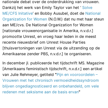
nationale debat over de onderdrukking van vrouwen.
Dankzij het werk van Emily Taylor van het ‘
Solve
ME/CFS Initative
’ en Bobby Ausubel, doet de
National
Organization for Women
(N.O.W.) dat nu met haar steun
aan ME/cvs. De National Organization for Women
[nationale vrouwenorganisatie in Amerika, n.v.d.r.]
promootte Unrest, en vroeg haar leden in de meest
recente nieuwsbrief om Unrest House Parties
[thuisvertoningen van Unrest via de uitzending op de
Amerikaanse zender PBS, n.v.d.r.] te organiseren.
In december jl. publiceerde het tijdschrift MS. Magazine
[Amerikaans feministisch tijdschrift, n.v.d.r.] een artikel
van Julie Rehmeyer, getiteld
“
Pijn en vooroordelen –
Vrouwen met het chronisch vermoeidheidssyndroom
blijven ongediagnosticeerd en onbehandeld, om vele
redenen met seksisme aan de basis ervan
“