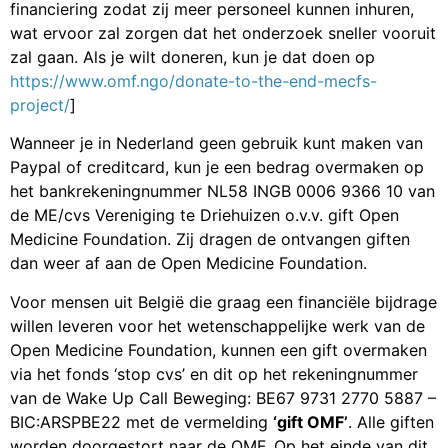
financiering zodat zij meer personeel kunnen inhuren,
wat ervoor zal zorgen dat het onderzoek sneller vooruit
zal gaan. Als je wilt doneren, kun je dat doen op
https://www.omf.ngo/donate-to-the-end-mecfs-
project/
]
Wanneer je in Nederland geen gebruik kunt maken van
Paypal of creditcard, kun je een bedrag overmaken op
het bankrekeningnummer NL58 INGB 0006 9366 10 van
de ME/cvs Vereniging te Driehuizen o.v.v. gift Open
Medicine Foundation. Zij dragen de ontvangen giften
dan weer af aan de Open Medicine Foundation.
Voor mensen uit België die graag een financiële bijdrage
willen leveren voor het wetenschappelijke werk van de
Open Medicine Foundation, kunnen een gift overmaken
via het fonds ‘stop cvs’ en dit op het rekeningnummer
van de Wake Up Call Beweging: BE67 9731 2770 5887 –
BIC:ARSPBE22 met de vermelding
‘gift OMF’
. Alle giften
worden doorgestort naar de OMF. Op het einde van dit