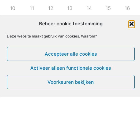
10
11
12
13
14
15
16
Beheer cookie toestemming
17
18
19
20
21
22
23
Deze website maakt gebruik van cookies. Waarom?
24
25
26
27
28
29
30
Accepteer alle cookies
31
1
2
3
4
5
6
Activeer alleen functionele cookies
Voorkeuren bekijken
Leven met ME/CVS en POTS
De Vragendokter
Het PAIS protest
Not Recovered Belgium
Vrouw met ME