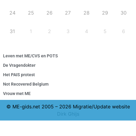
24
25
26
27
28
29
30
31
1
2
3
4
5
6
Leven met ME/CVS en POTS
De Vragendokter
Het PAIS protest
Not Recovered Belgium
Vrouw met ME
© ME-gids.net 2005 – 2026 Migratie/Update website
Dirk Ghijs