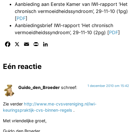
Aanbieding aan Eerste Kamer van IWI-rapport ‘Het
chronisch vermoeidheidssyndroom’, 29-11-10 (1pg)
[
PDF
]
Aanbiedingsbrief IWI-rapport ‘Het chronisch
vermoeidheidssyndroom’, 29-11-10 (2pg) [
PDF
]
Facebook
X
Email
Print
LinkedIn
Eén reactie
1 december 2010 om 15:42
Guido_den_Broeder
schreef:
Zie verder
http://www.me-cvsvereniging.nl/iwi-
keuringspraktijk-cvs-binnen-regels
.
Met vriendelijke groet,
Guido den Broeder