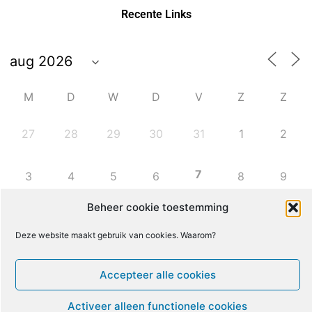
Recente Links
M
D
W
D
V
Z
Z
27
28
29
30
31
1
2
7
3
4
5
6
8
9
Beheer cookie toestemming
10
11
12
13
14
15
16
Deze website maakt gebruik van cookies. Waarom?
17
18
19
20
21
22
23
Accepteer alle cookies
24
25
26
27
28
29
30
Activeer alleen functionele cookies