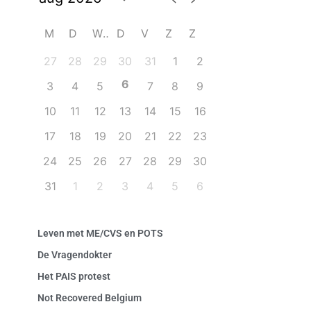
M
D
W
D
V
Z
Z
27
28
29
30
31
1
2
6
3
4
5
7
8
9
10
11
12
13
14
15
16
17
18
19
20
21
22
23
24
25
26
27
28
29
30
31
1
2
3
4
5
6
Leven met ME/CVS en POTS
De Vragendokter
Het PAIS protest
Not Recovered Belgium