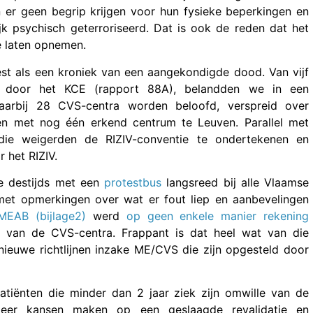
n er geen begrip krijgen voor hun fysieke beperkingen en
jk psychisch geterroriseerd. Dat is ook de reden dat het
e laten opnemen.
st als een kroniek van een aangekondigde dood. Van vijf
n door het KCE (rapport 88A), belandden we in een
aarbij 28 CVS-centra worden beloofd, verspreid over
gen met nog één erkend centrum te Leuven. Parallel met
die weigerden de RIZIV-conventie te ondertekenen en
 het RIZIV.
ie destijds met een
protestbus
langsreed bij alle Vlaamse
met opmerkingen over wat er fout liep en aanbevelingen
MEAB (bijlage2)
werd
op geen enkele manier rekening
 van de CVS-centra. Frappant is dat heel wat van die
ieuwe richtlijnen inzake ME/CVS die zijn opgesteld door
iënten die minder dan 2 jaar ziek zijn omwille van de
meer kansen maken op een geslaagde revalidatie en