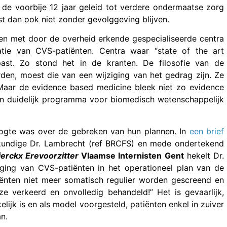
 de voorbije 12 jaar geleid tot verdere ondermaatse zorg
t dan ook niet zonder gevolggeving blijven.
ten met door de overheid erkende gespecialiseerde centra
atie van CVS-patiënten. Centra waar “state of the art
st. Zo stond het in de kranten. De filosofie van de
rden, moest die van een wijziging van het gedrag zijn. Ze
 Maar de evidence based medicine bleek niet zo evidence
en duidelijk programma voor biomedisch wetenschappelijk
oogte was over de gebreken van hun plannen. In
een brief
undige Dr. Lambrecht (ref BRCFS) en mede ondertekend
ierckx Erevoorzitter
Vlaamse Internisten Gent
hekelt Dr.
ging van CVS-patiënten in het operationeel plan van de
iënten niet meer somatisch regulier worden gescreend en
 verkeerd en onvolledig behandeld!” Het is gevaarlijk,
lijk is en als model voorgesteld, patiënten enkel in zuiver
an.