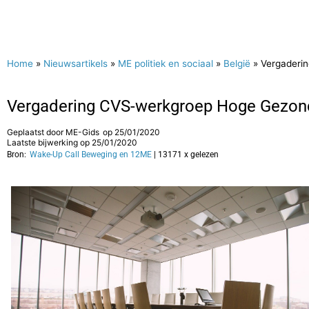
Home
»
Nieuwsartikels
»
ME politiek en sociaal
»
België
»
Vergaderi
Vergadering CVS-werkgroep Hoge Gezon
Geplaatst door
ME-Gids
op
25/01/2020
Laatste bijwerking op 25/01/2020
Bron:
Wake-Up Call Beweging en 12ME
| 13171 x gelezen