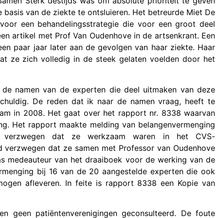
amen Sterk destijds was om absolute prioriteit te geven
asis van de ziekte te ontsluieren. Het betreurde Miet De
voor een behandelingsstrategie die voor een groot deel
 een artikel met Prof Van Oudenhove in de artsenkrant. Een
n paar jaar later aan de gevolgen van haar ziekte. Haar
t ze zich volledig in de steek gelaten voelden door het
r de namen van de experten die deel uitmaken van deze
huldig. De reden dat ik naar de namen vraag, heeft te
am in 2008. Het gaat over het
rapport nr. 8338
waarvan
ng. Het rapport maakte melding van belangenvermenging
d verzwegen dat ze werkzaam waren in het CVS-
rd verzwegen dat ze samen met Professor van Oudenhove
as medeauteur van het draaiboek voor de werking van de
rmenging bij 16 van de 20 aangestelde experten die ook
mogen afleveren. In feite is rapport 8338 een Kopie van
n geen patiëntenverenigingen geconsulteerd. De foute