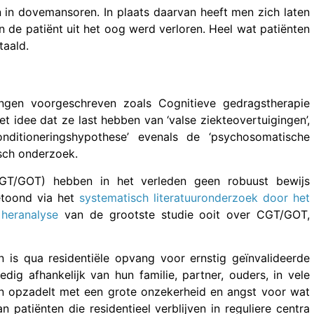
 in dovemansoren. In plaats daarvan heeft men zich laten
 de patiënt uit het oog werd verloren. Heel wat patiënten
taald.
lingen voorgeschreven zoals Cognitieve gedragstherapie
 idee dat ze last hebben van ‘valse ziekteovertuigingen’,
nditioneringshypothese’ evenals de ‘psychosomatische
sch onderzoek.
GT/GOT) hebben in het verleden geen robuust bewijs
getoond via het
systematisch literatuuronderzoek door het
e
heranalyse
van de grootste studie ooit over CGT/GOT,
n is qua residentiële opvang voor ernstig geïnvalideerde
dig afhankelijk van hun familie, partner, ouders, in vele
n opzadelt met een grote onzekerheid en angst voor wat
patiënten die residentieel verblijven in reguliere centra