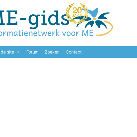
de site
Forum
Zoeken
Contact