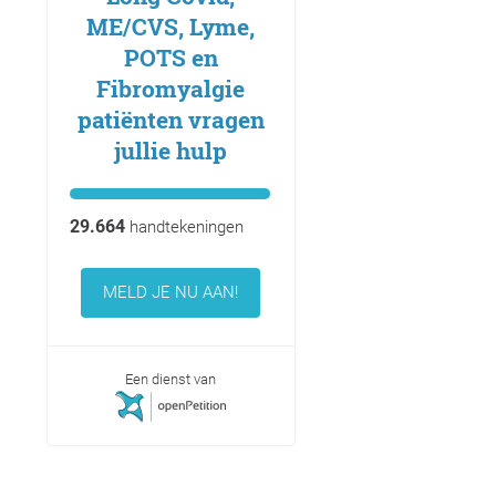
ME/CVS, Lyme,
POTS en
Fibromyalgie
patiënten vragen
jullie hulp
29.664
handtekeningen
MELD JE NU AAN!
Een dienst van