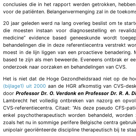
conclusies die in het rapport werden getrokken, hebben
voor de patiënten. Belangenvermenging zal in de toekoms
20 jaar geleden werd na lang overleg beslist om te star
die moesten instaan voor diagnosestelling en revalid
medicine” evidence based geneeskunde wordt toegepa
behandelingen die in deze referentiecentra verstrekt wo
moest in de lijn liggen van een proactieve benadering.
based te zijn als men beweerde. Eveneens ontbrak er e
onderzoek naar oorzaken en behandelingen van CVS.
Het is niet dat de Hoge Gezondheidsraad niet op de h
(bijlage1) uit 2000
aan de HGR afkomstig van CVS-desk
door
Professor Dr. O. Verdonk en Professor Dr. R. A. D
Lambrecht het volledig ontbreken van nazorg en opvol
CVS-referentiecentra. Citaat: “Als deze pseudo CFS-pat
enkel psychotherapeutisch worden behandeld, worden ze
zoals het nu in sommige perifere Belgische centra gebruike
unipolair georiënteerde discipline therapeutisch bij te sta