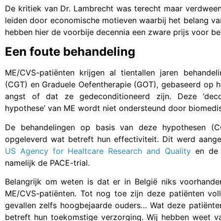
De kritiek van Dr. Lambrecht was terecht maar verdween
leiden door economische motieven waarbij het belang van
hebben hier de voorbije decennia een zware prijs voor be
Een foute behandeling
ME/CVS-patiënten krijgen al tientallen jaren behande
(CGT) en Graduele Oefentherapie (GOT), gebaseerd op het
angst of dat ze gedeconditioneerd zijn. Deze ‘deco
hypothese’ van ME wordt niet ondersteund door biomedi
De behandelingen op basis van deze hypothesen (C
opgeleverd wat betreft hun effectiviteit. Dit werd aan
US Agency for Healtcare Research and Quality
en d
namelijk de PACE-trial.
Belangrijk om weten is dat er in België niks voorhande
ME/CVS-patiënten. Tot nog toe zijn deze patiënten volle
gevallen zelfs hoogbejaarde ouders… Wat deze patiënte
betreft hun toekomstige verzorging. Wij hebben weet van 