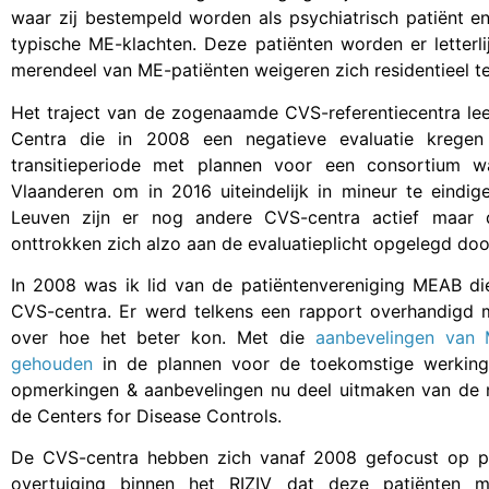
waar zij bestempeld worden als psychiatrisch patiënt e
typische ME-klachten. Deze patiënten worden er letterli
merendeel van ME-patiënten weigeren zich residentieel t
Het traject van de zogenaamde CVS-referentiecentra lee
Centra die in 2008 een negatieve evaluatie krege
transitieperiode met plannen voor een consortium w
Vlaanderen om in 2016 uiteindelijk in mineur te eindi
Leuven zijn er nog andere CVS-centra actief maar 
onttrokken zich alzo aan de evaluatieplicht opgelegd door
In 2008 was ik lid van de patiëntenvereniging MEAB d
CVS-centra. Er werd telkens een rapport overhandigd 
over hoe het beter kon. Met die
aanbevelingen van 
gehouden
in de plannen voor de toekomstige werking
opmerkingen & aanbevelingen nu deel uitmaken van de n
de Centers for Disease Controls.
De CVS-centra hebben zich vanaf 2008 gefocust op pat
overtuiging binnen het RIZIV dat deze patiënten 