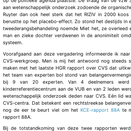
op de politieke agenda plaatste. De vraag van de vzw S
aan wetenschappelijk onderzoek zodoende de organische b
Ruyter dan ook heel sterk dat het RIZIV in 2000 koos 
berustte op het placebo-effect. Zo stond het destijds in
tweederangsbehandeling noemde Miet het, ze overleed ee
man en zieke dochter verdwenen in de anonimiteit omda
systeem.
Voorafgaand aan deze vergadering informeerde ik naa
CVS-werkgroep. Men is mij het antwoord nog steeds sc
maken met het laatste HGR rapport over CVS dat uitkw
het team van experten bol stond van belangenvermengi
bij 9 van 20 experten. Van 4 deelnemers wer
kinderreferentiecentrum aan de VUB en van 2 leden we
wetenschappelijk onderzoek deden naar CVS. Eén lid w
CVS-centra. Dat betekent een rechtstreekse belangenve
nog de eer te beurt viel om het
KCE-rapport 88A
te 
rapport 88A.
Bij de totstandkoming van deze twee rapporten werde