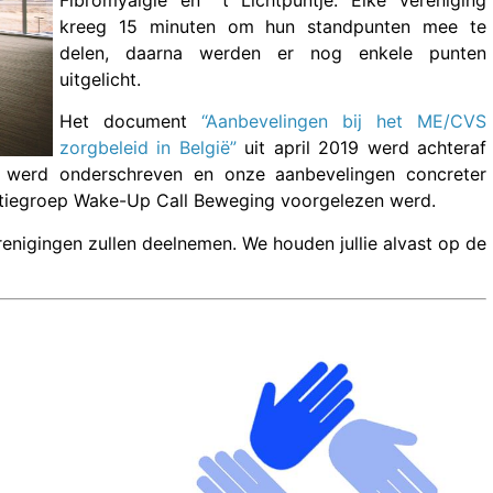
Fibromyalgie en ´t Lichtpuntje. Elke vereniging
kreeg 15 minuten om hun standpunten mee te
delen, daarna werden er nog enkele punten
uitgelicht.
Het document
“Aanbevelingen bij het ME/CVS
zorgbeleid in België”
uit april 2019 werd achteraf
n werd onderschreven en onze aanbevelingen concreter
actiegroep Wake-Up Call Beweging voorgelezen werd.
igingen zullen deelnemen. We houden jullie alvast op de