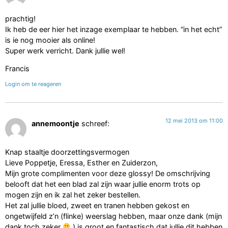
prachtig!
Ik heb de eer hier het inzage exemplaar te hebben. “in het echt”
is ie nog mooier als online!
Super werk verricht. Dank jullie wel!
Francis
Login om te reageren
12 mei 2013 om 11:00
annemoontje
schreef:
Knap staaltje doorzettingsvermogen
Lieve Poppetje, Eressa, Esther en Zuiderzon,
Mijn grote complimenten voor deze glossy! De omschrijving
belooft dat het een blad zal zijn waar jullie enorm trots op
mogen zijn en ik zal het zeker bestellen.
Het zal jullie bloed, zweet en tranen hebben gekost en
ongetwijfeld z’n (flinke) weerslag hebben, maar onze dank (mijn
dank toch zeker
) is groot en fantastisch dat jullie dit hebben