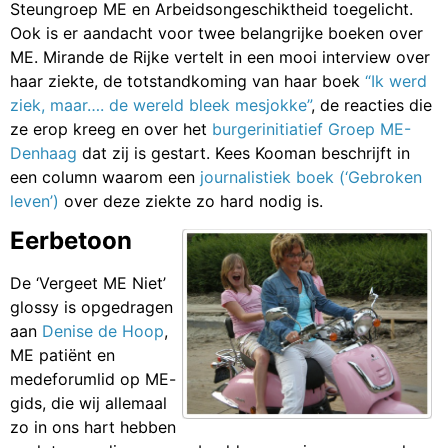
Steungroep ME en Arbeidsongeschiktheid toegelicht.
Ook is er aandacht voor twee belangrijke boeken over
ME. Mirande de Rijke vertelt in een mooi interview over
haar ziekte, de totstandkoming van haar boek
“Ik werd
ziek, maar…. de wereld bleek mesjokke”
, de reacties die
ze erop kreeg en over het
burgerinitiatief Groep ME-
Denhaag
dat zij is gestart. Kees Kooman beschrijft in
een column waarom een
journalistiek boek (‘Gebroken
leven’)
over deze ziekte zo hard nodig is.
Eerbetoon
De ‘Vergeet ME Niet’
glossy is opgedragen
aan
Denise de Hoop
,
ME patiënt en
medeforumlid op
ME-
gids
, die wij allemaal
zo in ons hart hebben