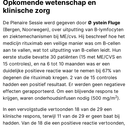
Opkomende wetenschap en
klinische zorg
De Plenaire Sessie werd gegeven door
Ø
ystein Fluge
(Bergen, Noorwegen), over uitputting van B-lymfocyten
en ziektemechanismen bij ME/cvs. Hij beschreef hoe het
medicijn rituximab een veilige manier was om B-cellen
aan te vallen, wat tot uitputting van B-cellen leidt. Hun
eerste studie bevatte 30 patiënten (15 met ME/CVS en
15 controles), en na 6 tot 10 maanden was er een
duidelijke positieve reactie waar te nemen bij 67% van
degenen die rituximab kregen. 2 van de 15 controles
hadden een positief resultaat. Er werden geen negatieve
effecten gerapporteerd. Om een blijvende respons te
2
krijgen, waren onderhoudsinfusen nodig (500 mg/m
).
In een vervolgstudie vertoonden 18 van de 29 een
klinische respons, terwijl 11 van de 29 er geen baat bij
hadden. Van de 18 die een positieve reactie vertoonden,