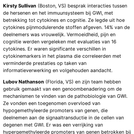
Kirsty Sullivan
(Boston, VS) besprak interacties tussen
de hersenen en het immuunsysteem bij GWI, met
betrekking tot cytokines en cognitie. Ze legde uit hoe
cytokines pijnmodulerende stoffen afgeven. 14% van de
deelnemers was vrouwelijk. Vermoeidheid, pijn en
cognitie werden vergeleken met evaluaties van 16
cytokines. Er waren significante verschillen in
cytokinemarkers in het plasma die correleerden met
verminderde prestaties op taken van
informatieverwerking en volgehouden aandacht.
Lubov Nathanson
(Florida, VS) en zijn team hebben
gebruik gemaakt van een genoombenadering om de
mechanismen te vinden van de pathobiologie van GWI.
Ze vonden een toegenomen overvloed van
hypogemethyleerde promoters van genen, die
deelnemen aan de signaaltransductie in de cellen van
degenen met GWI. Er was een verrijking van
hypergemethyleerde promoters van genen betrokken bij