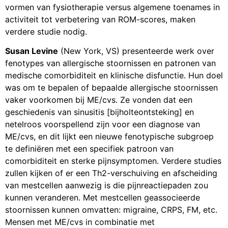
vormen van fysiotherapie versus algemene toenames in
activiteit tot verbetering van ROM-scores, maken
verdere studie nodig.
Susan Levine
(New York, VS) presenteerde werk over
fenotypes van allergische stoornissen en patronen van
medische comorbiditeit en klinische disfunctie. Hun doel
was om te bepalen of bepaalde allergische stoornissen
vaker voorkomen bij ME/cvs. Ze vonden dat een
geschiedenis van sinusitis [bijholteontsteking] en
netelroos voorspellend zijn voor een diagnose van
ME/cvs, en dit lijkt een nieuwe fenotypische subgroep
te definiëren met een specifiek patroon van
comorbiditeit en sterke pijnsymptomen. Verdere studies
zullen kijken of er een Th2-verschuiving en afscheiding
van mestcellen aanwezig is die pijnreactiepaden zou
kunnen veranderen. Met mestcellen geassocieerde
stoornissen kunnen omvatten: migraine, CRPS, FM, etc.
Mensen met ME/cvs in combinatie met