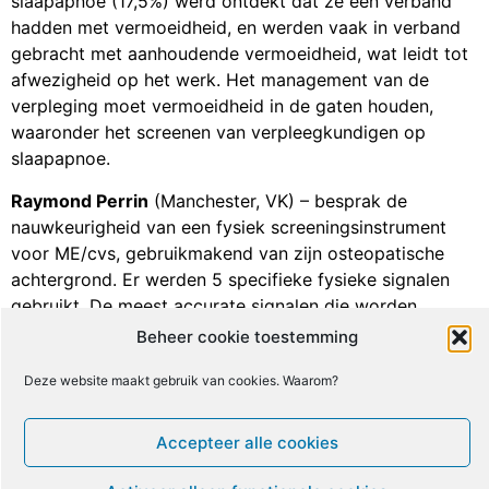
slaapapnoe (17,5%) werd ontdekt dat ze een verband
hadden met vermoeidheid, en werden vaak in verband
gebracht met aanhoudende vermoeidheid, wat leidt tot
afwezigheid op het werk. Het management van de
verpleging moet vermoeidheid in de gaten houden,
waaronder het screenen van verpleegkundigen op
slaapapnoe.
Raymond Perrin
(Manchester, VK) – besprak de
nauwkeurigheid van een fysiek screeningsinstrument
voor ME/cvs, gebruikmakend van zijn osteopatische
achtergrond. Er werden 5 specifieke fysieke signalen
gebruikt. De meest accurate signalen die worden
gebruikt om tot een ME/cvs-diagnose te komen, waren
Beheer cookie toestemming
disfunctie van de thoracale wervelkolom, gevoeligheid
Deze website maakt gebruik van cookies. Waarom?
in de maagstreek [solar plexus] en gevoeligheid in de
borststreek. Deze signalen kunnen een effectieve hulp
zijn bij de diagnose.
Accepteer alle cookies
Katherine Rowe
(Melbourne, Australië) besprak de