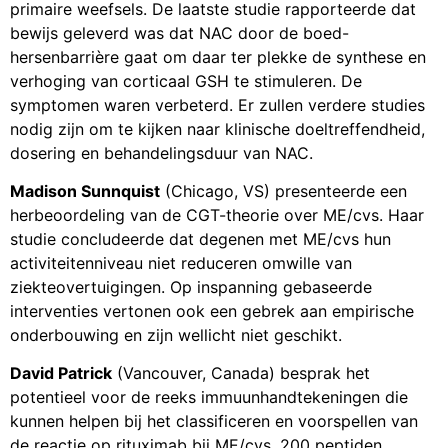
primaire weefsels. De laatste studie rapporteerde dat
bewijs geleverd was dat NAC door de boed-
hersenbarrière gaat om daar ter plekke de synthese en
verhoging van corticaal GSH te stimuleren. De
symptomen waren verbeterd. Er zullen verdere studies
nodig zijn om te kijken naar klinische doeltreffendheid,
dosering en behandelingsduur van NAC.
Madison Sunnquist
(Chicago, VS) presenteerde een
herbeoordeling van de CGT-theorie over ME/cvs. Haar
studie concludeerde dat degenen met ME/cvs hun
activiteitenniveau niet reduceren omwille van
ziekteovertuigingen. Op inspanning gebaseerde
interventies vertonen ook een gebrek aan empirische
onderbouwing en zijn wellicht niet geschikt.
David Patrick
(Vancouver, Canada) besprak het
potentieel voor de reeks immuunhandtekeningen die
kunnen helpen bij het classificeren en voorspellen van
de reactie op rituximab bij ME/cvs. 200 peptiden