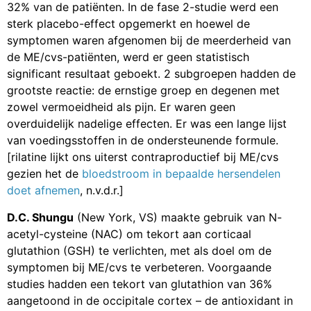
32% van de patiënten. In de fase 2-studie werd een
sterk placebo-effect opgemerkt en hoewel de
symptomen waren afgenomen bij de meerderheid van
de ME/cvs-patiënten, werd er geen statistisch
significant resultaat geboekt. 2 subgroepen hadden de
grootste reactie: de ernstige groep en degenen met
zowel vermoeidheid als pijn. Er waren geen
overduidelijk nadelige effecten. Er was een lange lijst
van voedingsstoffen in de ondersteunende formule.
[rilatine lijkt ons uiterst contraproductief bij ME/cvs
gezien het de
bloedstroom in bepaalde hersendelen
doet afnemen
, n.v.d.r.]
D.C. Shungu
(New York, VS) maakte gebruik van N-
acetyl-cysteine (NAC) om tekort aan corticaal
glutathion (GSH) te verlichten, met als doel om de
symptomen bij ME/cvs te verbeteren. Voorgaande
studies hadden een tekort van glutathion van 36%
aangetoond in de occipitale cortex – de antioxidant in