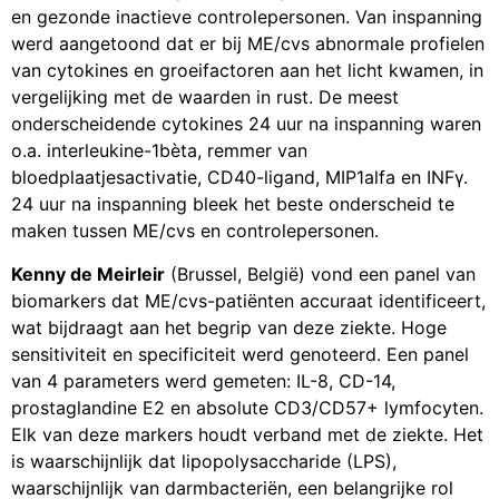
en gezonde inactieve controlepersonen. Van inspanning
werd aangetoond dat er bij ME/cvs abnormale profielen
van cytokines en groeifactoren aan het licht kwamen, in
vergelijking met de waarden in rust. De meest
onderscheidende cytokines 24 uur na inspanning waren
o.a. interleukine-1bèta, remmer van
bloedplaatjesactivatie, CD40-ligand, MIP1alfa en INFγ.
24 uur na inspanning bleek het beste onderscheid te
maken tussen ME/cvs en controlepersonen.
Kenny de Meirleir
(Brussel, België) vond een panel van
biomarkers dat ME/cvs-patiënten accuraat identificeert,
wat bijdraagt aan het begrip van deze ziekte. Hoge
sensitiviteit en specificiteit werd genoteerd. Een panel
van 4 parameters werd gemeten: IL-8, CD-14,
prostaglandine E2 en absolute CD3/CD57+ lymfocyten.
Elk van deze markers houdt verband met de ziekte. Het
is waarschijnlijk dat lipopolysaccharide (LPS),
waarschijnlijk van darmbacteriën, een belangrijke rol