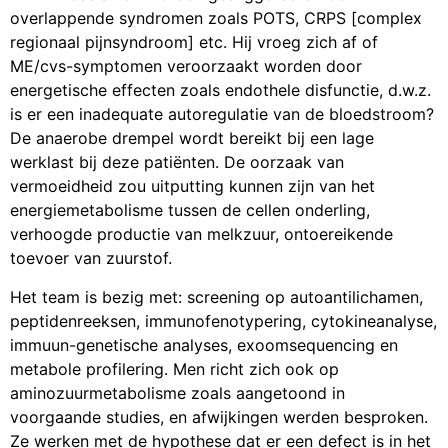
overlappende syndromen zoals POTS, CRPS [complex
regionaal pijnsyndroom] etc. Hij vroeg zich af of
ME/cvs-symptomen veroorzaakt worden door
energetische effecten zoals endothele disfunctie, d.w.z.
is er een inadequate autoregulatie van de bloedstroom?
De anaerobe drempel wordt bereikt bij een lage
werklast bij deze patiënten. De oorzaak van
vermoeidheid zou uitputting kunnen zijn van het
energiemetabolisme tussen de cellen onderling,
verhoogde productie van melkzuur, ontoereikende
toevoer van zuurstof.
Het team is bezig met: screening op autoantilichamen,
peptidenreeksen, immunofenotypering, cytokineanalyse,
immuun-genetische analyses, exoomsequencing en
metabole profilering. Men richt zich ook op
aminozuurmetabolisme zoals aangetoond in
voorgaande studies, en afwijkingen werden besproken.
Ze werken met de hypothese dat er een defect is in het