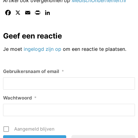
Artikel ook overgenomen op
MedischOndernemen.nl
Facebook
X
Email
Print
LinkedIn
Geef een reactie
Je moet
ingelogd zijn op
om een reactie te plaatsen.
Gebruikersnaam of email
*
Wachtwoord
*
Aangemeld blijven