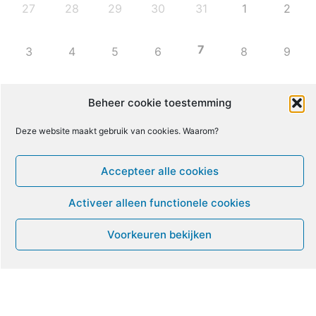
27
28
29
30
31
1
2
7
3
4
5
6
8
9
10
11
12
13
14
15
16
Beheer cookie toestemming
Deze website maakt gebruik van cookies. Waarom?
17
18
19
20
21
22
23
Accepteer alle cookies
24
25
26
27
28
29
30
Activeer alleen functionele cookies
31
1
2
3
4
5
6
Voorkeuren bekijken
Leven met ME/CVS en POTS
De Vragendokter