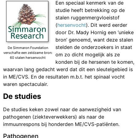
Een speciaal kenmerk van de
studie heeft betrekking op de
stalen ruggenmergvloeistof
(
hersenvocht
). Dit werd eerder
door Dr. Mady Hornig een ‘unieke
bron’ genoemd, want deze stalen
stelden de onderzoekers in staat
De Simmaron Foundation
verschafte een zeldzame bron:
om zo dicht mogelijk als ze
60 stalen hersenvocht
konden bij de hersenen te komen,
waarvan lang gedacht werd dat dit een sleutelgebied is
in ME/CVS. En de resultaten m.b.t. het spinaal vocht
waren spectaculair.
De studies
De studies keken zowel naar de aanwezigheid van
pathogenen (ziekteverwekkers) als naar de
immuunrespons bij honderden ME/CVS-patiënten.
Pathogenen