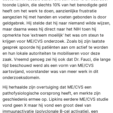
toonde Lipkin, die slechts 10% van het benodigde geld
heeft om het werk te doen, aanzienlijke frustratie
aangezien hij met handen en voeten gebonden is door
geldgebrek. Hij stelde dat hij naar niemand wilde wijzen,
maar daarna wees hij direct naar het NIH toen hij
opmerkte hoe ‘extreem moeilijk’ het was om steun te
krijgen voor ME/CVS onderzoek. Zoals bij zijn laatste
gesprek spoorde hij patiënten aan om actief te worden
en hun lokale autoriteiten te mobiliseren voor deze
zaak. Vreemd genoeg zei hij ook dat Dr. Fauci, die lange
tijd beschouwd werd als een vorm van ME/CVS
aartsvijand, voorstander was van meer werk in dit
onderzoeksdomein.
Hij herhaalde zijn overtuiging dat ME/CVS een
pathofysiologische oorsprong heeft, en merkte zijn
geschiedenis ermee op. Lipkins eerdere ME/CVS studie
vond geen X maar hij vond een groot deel van
immuunactivatie (polyclonale B-cel activatie), een