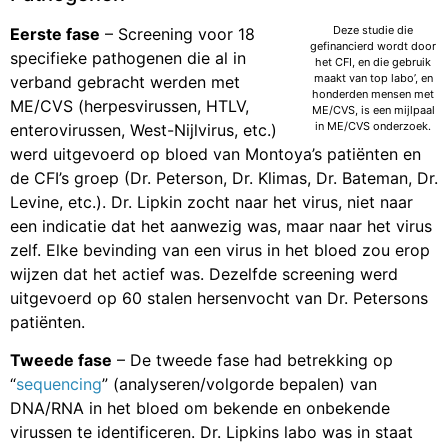
Deze studie die
Eerste fase
– Screening voor 18
gefinancierd wordt door
specifieke pathogenen die al in
het CFI, en die gebruik
maakt van top labo’, en
verband gebracht werden met
honderden mensen met
ME/CVS (herpesvirussen, HTLV,
ME/CVS, is een mijlpaal
in ME/CVS onderzoek.
enterovirussen, West-Nijlvirus, etc.)
werd uitgevoerd op bloed van Montoya’s patiënten en
de CFI’s groep (Dr. Peterson, Dr. Klimas, Dr. Bateman, Dr.
Levine, etc.). Dr. Lipkin zocht naar het virus, niet naar
een indicatie dat het aanwezig was, maar naar het virus
zelf. Elke bevinding van een virus in het bloed zou erop
wijzen dat het actief was. Dezelfde screening werd
uitgevoerd op 60 stalen hersenvocht van Dr. Petersons
patiënten.
Tweede fase
– De tweede fase had betrekking op
“
sequencing
” (analyseren/volgorde bepalen) van
DNA/RNA in het bloed om bekende en onbekende
virussen te identificeren. Dr. Lipkins labo was in staat