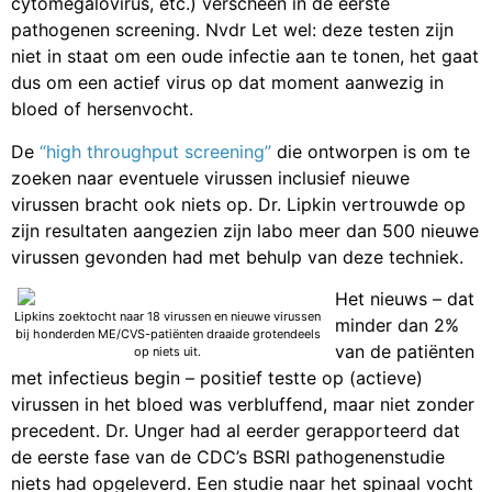
cytomegalovirus, etc.) verscheen in de eerste
pathogenen screening. Nvdr Let wel: deze testen zijn
niet in staat om een oude infectie aan te tonen, het gaat
dus om een actief virus op dat moment aanwezig in
bloed of hersenvocht.
De
“high throughput screening”
die ontworpen is om te
zoeken naar eventuele virussen inclusief nieuwe
virussen bracht ook niets op. Dr. Lipkin vertrouwde op
zijn resultaten aangezien zijn labo meer dan 500 nieuwe
virussen gevonden had met behulp van deze techniek.
Het nieuws – dat
Lipkins zoektocht naar 18 virussen en nieuwe virussen
minder dan 2%
bij honderden ME/CVS-patiënten draaide grotendeels
van de patiënten
op niets uit.
met infectieus begin – positief testte op (actieve)
virussen in het bloed was verbluffend, maar niet zonder
precedent. Dr. Unger had al eerder gerapporteerd dat
de eerste fase van de CDC’s BSRI pathogenenstudie
niets had opgeleverd. Een studie naar het spinaal vocht