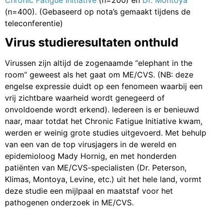
Chronic Fatigue Initiative
(n=200) en
Dr. Montoya
(n=400). (Gebaseerd op nota’s gemaakt tijdens de
teleconferentie)
Virus studieresultaten onthuld
Virussen zijn altijd de zogenaamde “elephant in the
room” geweest als het gaat om ME/CVS. (NB: deze
engelse expressie duidt op een fenomeen waarbij een
vrij zichtbare waarheid wordt genegeerd of
onvoldoende wordt erkend). Iedereen is er benieuwd
naar, maar totdat het Chronic Fatigue Initiative kwam,
werden er weinig grote studies uitgevoerd. Met behulp
van een van de top virusjagers in de wereld en
epidemioloog Mady Hornig, en met honderden
patiënten van ME/CVS-specialisten (Dr. Peterson,
Klimas, Montoya, Levine, etc.) uit het hele land, vormt
deze studie een mijlpaal en maatstaf voor het
pathogenen onderzoek in ME/CVS.