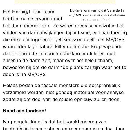
Lipkin is van mening dat ‘de actie’ in
Het Hornig/Lipkin team
ME/CVS plaats zal vinden in het darm
heeft al ruime ervaring met
microbioom (flora).
het darm microbioom. Ze waren reeds succesvol in het
vinden van darmafwijkingen bij autisme, een aandoening
die enkele intrigerende gelijkenissen deelt met ME/CVS,
waaronder lage natural killer celfunctie. Erop wijzende
dat de darm de immuunfunctie kan moduleren, niet
alleen in de darm zelf, maar over het hele lichaam,
beweerde hij dat de darm “de plaats zal zijn waar het te
doen is” in ME/CVS.
Helaas boden de faecale monsters die oorspronkelijk
verzameld werden, niet genoeg materiaal voor analyse,
zodat zij dat deel van de studie opnieuw zullen doen.
Nood aan fondsen!
Nog ongelukkiger is dat het karakteriseren van
bacteriën in faecale stalen extreem duur is en daardoor