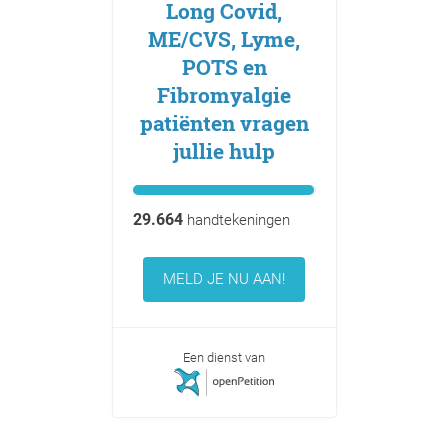
Long Covid,
ME/CVS, Lyme,
POTS en
Fibromyalgie
patiënten vragen
jullie hulp
29.664
handtekeningen
MELD JE NU AAN!
Een dienst van