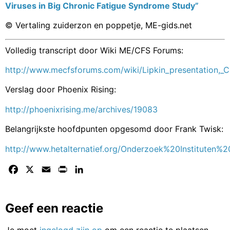
Viruses in Big Chronic Fatigue Syndrome Study”
© Vertaling zuiderzon en poppetje, ME-gids.net
Volledig transcript door Wiki ME/CFS Forums:
http://www.mecfsforums.com/wiki/Lipkin_presentation,_
Verslag door Phoenix Rising:
http://phoenixrising.me/archives/19083
Belangrijkste hoofdpunten opgesomd door Frank Twisk:
http://www.hetalternatief.org/Onderzoek%20Institute
Facebook
X
Email
Print
LinkedIn
Geef een reactie
Je moet
ingelogd zijn op
om een reactie te plaatsen.