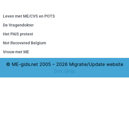
Leven met ME/CVS en POTS
De Vragendokter
Het PAIS protest
Not Recovered Belgium
Vrouw met ME
© ME-gids.net 2005 – 2026 Migratie/Update website
Dirk Ghijs