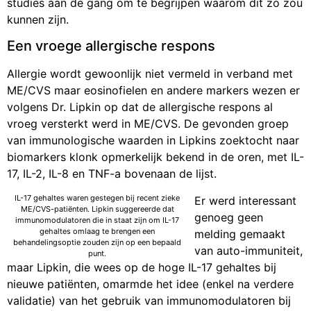
studies aan de gang om te begrijpen waarom dit zo zou
kunnen zijn.
Een vroege allergische respons
Allergie wordt gewoonlijk niet vermeld in verband met
ME/CVS maar eosinofielen en andere markers wezen er
volgens Dr. Lipkin op dat de allergische respons al
vroeg versterkt werd in ME/CVS. De gevonden groep
van immunologische waarden in Lipkins zoektocht naar
biomarkers klonk opmerkelijk bekend in de oren, met IL-
17, IL-2, IL-8 en TNF-a bovenaan de lijst.
IL-17 gehaltes waren gestegen bij recent zieke
Er werd interessant
ME/CVS-patiënten. Lipkin suggereerde dat
genoeg geen
immunomodulatoren die in staat zijn om IL-17
gehaltes omlaag te brengen een
melding gemaakt
behandelingsoptie zouden zijn op een bepaald
van auto-immuniteit,
punt.
maar Lipkin, die wees op de hoge IL-17 gehaltes bij
nieuwe patiënten, omarmde het idee (enkel na verdere
validatie) van het gebruik van immunomodulatoren bij