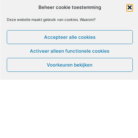
10
11
12
13
14
15
16
Beheer cookie toestemming
Deze website maakt gebruik van cookies. Waarom?
17
18
19
20
21
22
23
Accepteer alle cookies
24
25
26
27
28
29
30
Activeer alleen functionele cookies
31
1
2
3
4
5
6
Voorkeuren bekijken
Leven met ME/CVS en POTS
De Vragendokter
Het PAIS protest
Not Recovered Belgium
Vrouw met ME
© ME-gids.net 2005 – 2026 Migratie/Update website