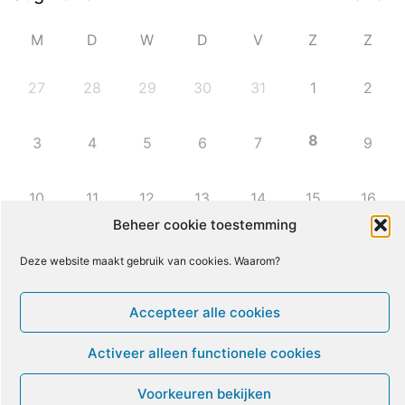
M
D
W
D
V
Z
Z
27
28
29
30
31
1
2
8
3
4
5
6
7
9
10
11
12
13
14
15
16
Beheer cookie toestemming
17
18
19
20
21
22
23
Deze website maakt gebruik van cookies. Waarom?
24
25
26
27
28
29
30
Accepteer alle cookies
Activeer alleen functionele cookies
31
1
2
3
4
5
6
Voorkeuren bekijken