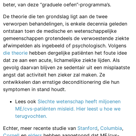
beter, van deze “graduele oefen”-programma’s.
De theorie die ten grondslag ligt aan de twee
verworpen behandelingen, is enkele decennia geleden
ontstaan toen de medische en wetenschappelijke
gemeenschappen grotendeels de verwoestende ziekte
afwimpelden als ingebeeld of psychologisch. Volgens
die theorie
hebben dergelijke patiënten het foute idee
dat ze aan een acute, lichamelijke ziekte lijden. Als
gevolg daarvan blijven ze sedentair uit een misplaatste
angst dat activiteit hen zieker zal maken. Ze
ontwikkelen dan ernstige deconditionering die hun
symptomen in stand houdt.
Lees ook
Slechte wetenschap heeft miljoenen
ME/cvs-patiënten misleid. Hier leest u hoe we
terugvochten.
Echter, meer recente studie van
Stanford
,
Columbia
,
Cornell
en
elders
hebben aangetoond dat ME/cvs-