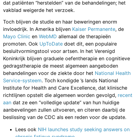
dat patiënten “herstelden” van de behandelingen; het
vakblad weigerde het verzoek.
Toch blijven de studie en haar beweringen enorm
invloedrijk. In Amerika blijven
Kaiser Permanente
, de
Mayo Clinic
en
WebMD
allemaal de therapieën
promoten. Ook
UpToDate
doet dit, een populaire
besluitvormingstool voor artsen. In het Verenigd
Koninkrijk blijven graduele oefentherapie en cognitieve
gedragstherapie de meest algemeen aangeboden
behandelingen voor de ziekte door het
National Health
Service-systeem
. Toch kondigde ’s lands National
Institute for Health and Care Excellence, dat klinische
richtlijnen opstelt die algemeen worden gevolgd,
recent
aan
dat ze een “volledige update” van hun huidige
aanbevelingen zullen uitvoeren, en citeren daarbij de
beslissing van de CDC als een reden voor de update.
Lees ook
NIH launches study seeking answers on
chronic fatigue syndrome