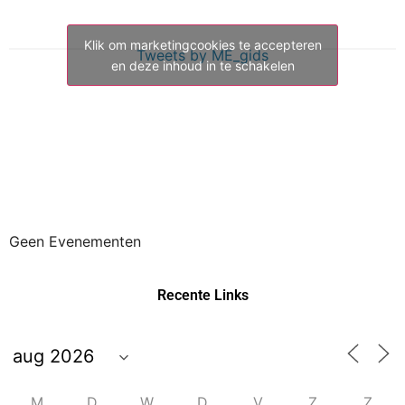
Klik om marketingcookies te accepteren
Tweets by ME_gids
en deze inhoud in te schakelen
Geen Evenementen
Recente Links
M
D
W
D
V
Z
Z