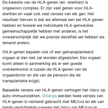
De kwestie van de HLA-genen (en -eiwitten) is
ongewoon complex. Er zijn veel genen voor HLA-
eiwitten en vaak ook veel versies van elk gen. Het
resultaat hiervan is dat we allemaal een set HLA-genen
hebben en hoewel we individuele HLA-genversies
gemeenschappelijk hebben met anderen, is het
onwaarschijnlijk dat we precies dezelfde set hebben als
iemand anders.
(HLA-genen bepalen ook of een getransplanteerd
orgaan al dan niet zal worden afgestoten. Een orgaan
komt alleen in aanmerking als er een goede
overeenkomst is tussen de HLA-genen van de
orgaandonor en die van de persoon die de
transplantatie krijgt).
Bepaalde versies van HLA-genen verhogen het risico op
auto-immuunziekten.
Onlangs
werden twee versies van
HLA-genen in verband gebracht met ME/cvs en elk van
beide verdubbelde ruwweg het risico om ME/cvs te