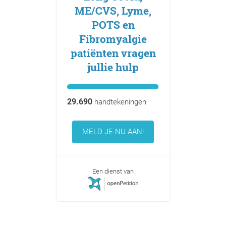
ME/CVS, Lyme,
POTS en
Fibromyalgie
patiënten vragen
jullie hulp
29.690
handtekeningen
MELD JE NU AAN!
Een dienst van