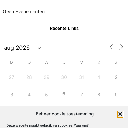
Geen Evenementen
Recente Links
M
D
W
D
V
Z
Z
27
28
29
30
31
1
2
6
3
4
5
7
8
9
10
11
12
13
14
15
16
Beheer cookie toestemming
Deze website maakt gebruik van cookies. Waarom?