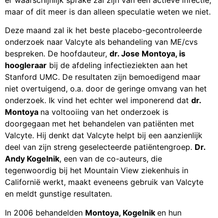
er waarschijnlijk sprake zal zijn van een actieve infectie,
maar of dit meer is dan alleen speculatie weten we niet.
Deze maand zal ik het beste placebo-gecontroleerde
onderzoek naar Valcyte als behandeling van ME/cvs
bespreken. De hoofdauteur,
dr. Jose Montoya, is
hoogleraar
bij de afdeling infectieziekten aan het
Stanford UMC. De resultaten zijn bemoedigend maar
niet overtuigend, o.a. door de geringe omvang van het
onderzoek. Ik vind het echter wel imponerend dat
dr.
Montoya
na voltooiing van het onderzoek is
doorgegaan met het behandelen van patiënten met
Valcyte. Hij denkt dat Valcyte helpt bij een aanzienlijk
deel van zijn streng geselecteerde patiëntengroep.
Dr.
Andy Kogelnik
, een van de co-auteurs, die
tegenwoordig bij het Mountain View ziekenhuis in
Californië werkt, maakt eveneens gebruik van Valcyte
en meldt gunstige resultaten.
In 2006 behandelden
Montoya, Kogelnik
en hun