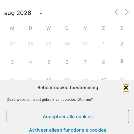
M
D
W
D
V
Z
Z
27
28
29
30
31
1
2
9
3
4
5
6
7
8
10
11
12
13
14
15
16
Beheer cookie toestemming
17
18
19
20
21
22
23
Deze website maakt gebruik van cookies. Waarom?
Accepteer alle cookies
24
25
26
27
28
29
30
Activeer alleen functionele cookies