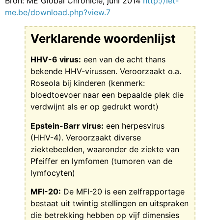
Bron: ME Global Chronicle, juni 2014
http://let-
me.be/download.php?view.7
Verklarende woordenlijst
HHV-6 virus:
een van de acht thans
bekende HHV-virussen. Veroorzaakt o.a.
Roseola bij kinderen (kenmerk:
bloedtoevoer naar een bepaalde plek die
verdwijnt als er op gedrukt wordt)
Epstein-Barr virus:
een herpesvirus
(HHV-4). Veroorzaakt diverse
ziektebeelden, waaronder de ziekte van
Pfeiffer en lymfomen (tumoren van de
lymfocyten)
MFI-20:
De MFI-20 is een zelfrapportage
bestaat uit twintig stellingen en uitspraken
die betrekking hebben op vijf dimensies