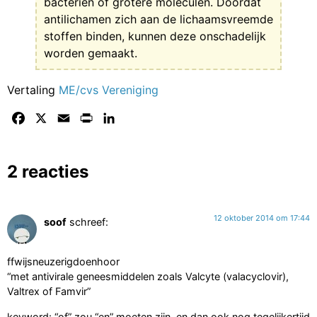
bacteriën of grotere moleculen. Doordat
antilichamen zich aan de lichaamsvreemde
stoffen binden, kunnen deze onschadelijk
worden gemaakt.
Vertaling
ME/cvs Vereniging
Facebook
X
Email
Print
LinkedIn
2 reacties
12 oktober 2014 om 17:44
soof
schreef:
ffwijsneuzerigdoenhoor
“met antivirale geneesmiddelen zoals Valcyte (valacyclovir),
Valtrex of Famvir”
keyword: “of” zou “en” moeten zijn, en dan ook nog tegelijkertijd