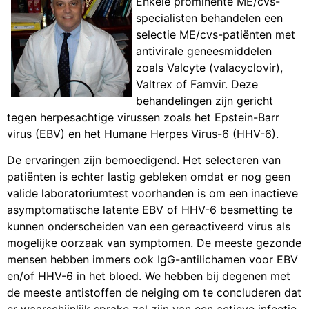
Enkele prominente ME/cvs-
specialisten behandelen een
selectie ME/cvs-patiënten met
antivirale geneesmiddelen
zoals Valcyte (valacyclovir),
Valtrex of Famvir. Deze
behandelingen zijn gericht
tegen herpesachtige virussen zoals het Epstein-Barr
virus (EBV) en het Humane Herpes Virus-6 (HHV-6).
De ervaringen zijn bemoedigend. Het selecteren van
patiënten is echter lastig gebleken omdat er nog geen
valide laboratoriumtest voorhanden is om een inactieve
asymptomatische latente EBV of HHV-6 besmetting te
kunnen onderscheiden van een gereactiveerd virus als
mogelijke oorzaak van symptomen. De meeste gezonde
mensen hebben immers ook IgG-antilichamen voor EBV
en/of HHV-6 in het bloed. We hebben bij degenen met
de meeste antistoffen de neiging om te concluderen dat