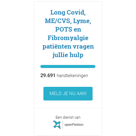
Long Covid,
ME/CVS, Lyme,
POTS en
Fibromyalgie
patiënten vragen
jullie hulp
29.691
handtekeningen
MELD JE NU AAN!
Een dienst van