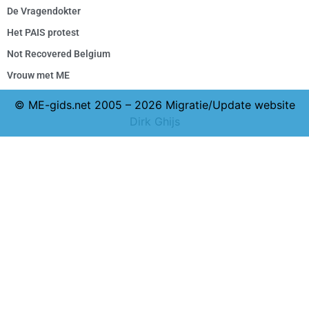
De Vragendokter
Het PAIS protest
Not Recovered Belgium
Vrouw met ME
© ME-gids.net 2005 – 2026 Migratie/Update website
Dirk Ghijs