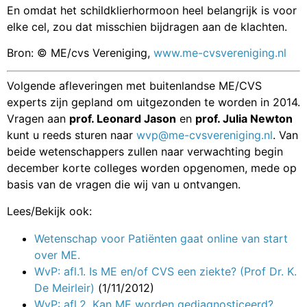
En omdat het schildklierhormoon heel belangrijk is voor
elke cel, zou dat misschien bijdragen aan de klachten.
Bron: © ME/cvs Vereniging,
www.me-cvsvereniging.nl
Volgende afleveringen met buitenlandse ME/CVS
experts zijn gepland om uitgezonden te worden in 2014.
Vragen aan
prof. Leonard Jason
en
prof. Julia Newton
kunt u reeds sturen naar
wvp@me-cvsvereniging.nl
. Van
beide wetenschappers zullen naar verwachting begin
december korte colleges worden opgenomen, mede op
basis van de vragen die wij van u ontvangen.
Lees/Bekijk ook:
Wetenschap voor Patiënten gaat online van start
over ME.
WvP: afl.1. Is ME en/of CVS een ziekte? (Prof Dr. K.
De Meirleir)
(1/11/2012)
WvP: afl.2. Kan ME worden gediagnosticeerd?