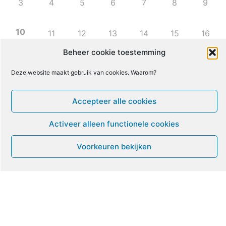
3
4
5
6
7
8
9
10
11
12
13
14
15
16
Beheer cookie toestemming
17
18
19
20
21
22
23
Deze website maakt gebruik van cookies. Waarom?
24
25
26
27
28
29
30
Accepteer alle cookies
Activeer alleen functionele cookies
31
1
2
3
4
5
6
Voorkeuren bekijken
Leven met ME/CVS en POTS
De Vragendokter
Het PAIS protest
Not Recovered Belgium