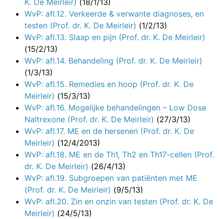
K. De Meirleir)
(18/1/13)
WvP: afl.12. Verkeerde & verwante diagnoses, en
testen (Prof. dr. K. De Meirleir)
(1/2/13)
WvP: afl.13. Slaap en pijn (Prof. dr. K. De Meirleir)
(15/2/13)
WvP: afl.14. Behandeling (Prof. dr. K. De Meirleir)
(1/3/13)
WvP: afl.15. Remedies en hoop (Prof. dr. K. De
Meirleir)
(15/3/13)
WvP: afl.16. Mogelijke behandelingen – Low Dose
Naltrexone (Prof. dr. K. De Meirleir)
(27/3/13)
WvP: afl.17. ME en de hersenen (Prof. dr. K. De
Meirleir)
(12/4/2013)
WvP: afl.18. ME en de Th1, Th2 en Th17-cellen (Prof.
dr. K. De Meirleir)
(26/4/13)
WvP: afl.19. Subgroepen van patiënten met ME
(Prof. dr. K. De Meirleir)
(9/5/13)
WvP: afl.20. Zin en onzin van testen (Prof. dr. K. De
Meirleir)
(24/5/13)