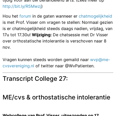
http://bit.ly/R5Mwzj
)
Hou het
forum
in de gaten wanneer er
chatmogelijkheid
is met Prof. Visser om vragen te stellen: Normaal gezien
is er chatmogelijkheid steeds daags nadien, vrijdag, van
17u tot 17.30u!
Wijziging:
De chatsessie met Dr Visser
over orthostatische intolerantie is verschoven naar 8
nov.
Vragen kunnen steeds worden gemaild naar
wvp@me-
cvsvereniging.nl
of twitter naar @WvPatienten.
Transcript College 27:
ME/cvs & orthostatische intolerantie
Webcollege van Prof. Visser, uitgezonden op 17