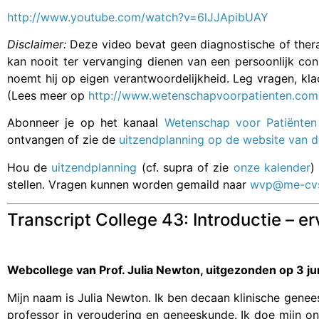
http://www.youtube.com/watch?v=6lJJApibUAY
Disclaimer:
Deze video bevat geen diagnostische of thera
kan nooit ter vervanging dienen van een persoonlijk co
noemt hij op eigen verantwoordelijkheid. Leg vragen, kl
(Lees meer op
http://www.wetenschapvoorpatienten.com
Abonneer je op het kanaal
Wetenschap voor Patiënten
ontvangen of zie de
uitzendplanning op de website van 
Hou de
uitzendplanning
(cf. supra of zie
onze kalender
)
stellen. Vragen kunnen worden gemaild naar
wvp@me-cvs
Transcript College 43: Introductie – e
Webcollege van Prof. Julia Newton, uitgezonden op 3 ju
Mijn naam is Julia Newton. Ik ben decaan klinische genee
professor in veroudering en geneeskunde. Ik doe mijn on