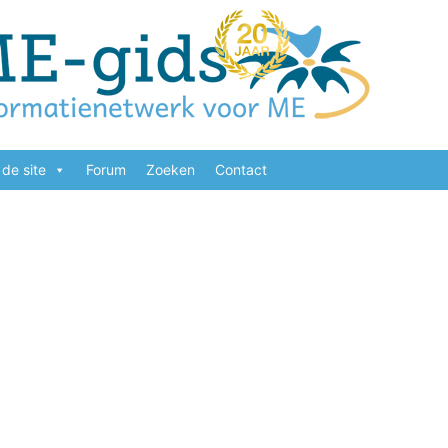
de site
Forum
Zoeken
Contact