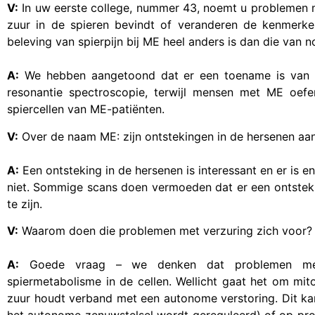
V:
In uw eerste college,
nummer 43
, noemt u problemen m
zuur in de spieren bevindt of veranderen de kenmerk
beleving van spierpijn bij ME heel anders is dan die van n
A:
We hebben aangetoond dat er een toename is van z
resonantie spectroscopie, terwijl mensen met ME oef
spiercellen van ME-patiënten.
V:
Over de naam ME: zijn ontstekingen in de hersenen aa
A:
Een ontsteking in de hersenen is interessant en er is en
niet. Sommige scans doen vermoeden dat er een ontstekin
te zijn.
V:
Waarom doen die problemen met verzuring zich voor?
A:
Goede vraag – we denken dat problemen met
spiermetabolisme in de cellen. Wellicht gaat het om mit
zuur houdt verband met een autonome verstoring. Dit k