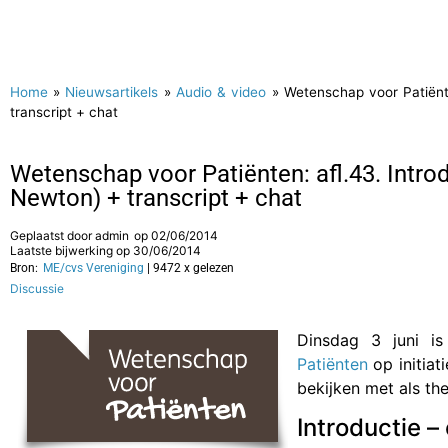
Home
»
Nieuwsartikels
»
Audio & video
»
Wetenschap voor Patiënte
transcript + chat
Wetenschap voor Patiënten: afl.43. Introd
Newton) + transcript + chat
Geplaatst door
admin
op
02/06/2014
Laatste bijwerking op 30/06/2014
Bron:
ME/cvs Vereniging
| 9472 x gelezen
Discussie
Dinsdag 3 juni is
Patiënten
op initiat
bekijken met als th
Introductie –