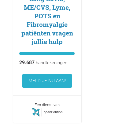
ME/CVS, Lyme,
POTS en
Fibromyalgie
patiënten vragen
jullie hulp
29.687
handtekeningen
MELD JE NU AAN!
Een dienst van