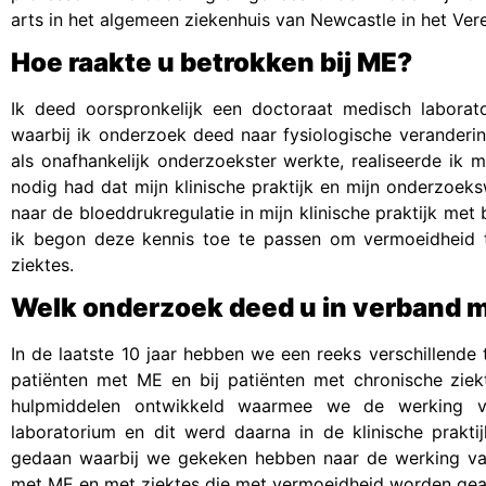
arts in het algemeen ziekenhuis van Newcastle in het Vere
Hoe raakte u betrokken bij ME?
Ik deed oorspronkelijk een doctoraat medisch laborat
waarbij ik onderzoek deed naar fysiologische veranderi
als onafhankelijk onderzoekster werkte, realiseerde ik m
nodig had dat mijn klinische praktijk en mijn onderzoek
naar de bloeddrukregulatie in mijn klinische praktijk met 
ik begon deze kennis toe te passen om vermoeidheid te
ziektes.
Welk onderzoek deed u in verband 
In de laatste 10 jaar hebben we een reeks verschillende
patiënten met ME en bij patiënten met chronische zie
hulpmiddelen ontwikkeld waarmee we de werking v
laboratorium en dit werd daarna in de klinische prak
gedaan waarbij we gekeken hebben naar de werking van 
met ME en met ziektes die met vermoeidheid worden gea