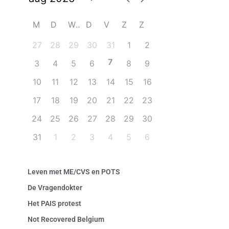
M
D
W
D
V
Z
Z
27
28
29
30
31
1
2
7
3
4
5
6
8
9
10
11
12
13
14
15
16
17
18
19
20
21
22
23
24
25
26
27
28
29
30
31
1
2
3
4
5
6
Leven met ME/CVS en POTS
De Vragendokter
Het PAIS protest
Not Recovered Belgium