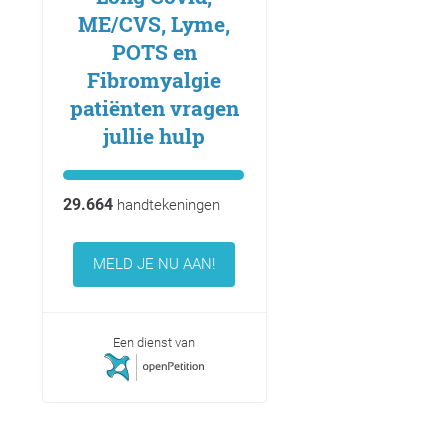
ME/CVS, Lyme,
POTS en
Fibromyalgie
patiënten vragen
jullie hulp
29.664
handtekeningen
MELD JE NU AAN!
Een dienst van