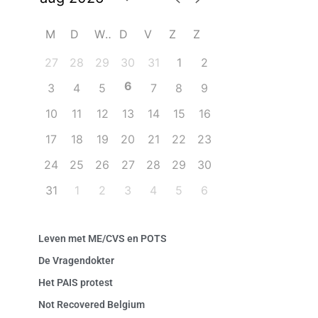
M
D
W
D
V
Z
Z
27
28
29
30
31
1
2
6
3
4
5
7
8
9
10
11
12
13
14
15
16
17
18
19
20
21
22
23
24
25
26
27
28
29
30
31
1
2
3
4
5
6
Leven met ME/CVS en POTS
De Vragendokter
Het PAIS protest
Not Recovered Belgium