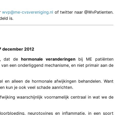
ar
wvp@me-cvsvereniging.nl
of twitter naar @WvPatienten.
eld is.
p 7 december 2012
n, dat de
hormonale veranderingen
bij ME patiënten
n van een onderliggend mechanisme, en niet primair aan de
kel en alleen de hormonale afwijkingen behandelen. Want
 en kun je ook veel schade aanrichten.
wijking waarschijn­lijk voornamelijk centraal in wat we de
oorbloeding, neuro­toxines en inflammatie, in een soort