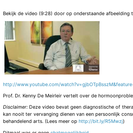
Bekijk de video (9:28) door op onderstaande afbeelding t
http://www.youtube.com/watch?v=gjbOTpBsszM&feature
Prof. Dr. Kenny De Meirleir vertelt over de hormoonprobl
Disclaimer:
Deze video bevat geen diagnostische of thera
kan nooit ter vervanging dienen van een persoonlijk cons
behandelend arts. (Lees meer op
http://bit.ly/R5Mwzj
)
Ditmaal was er geen
chatmogelijkheid
.