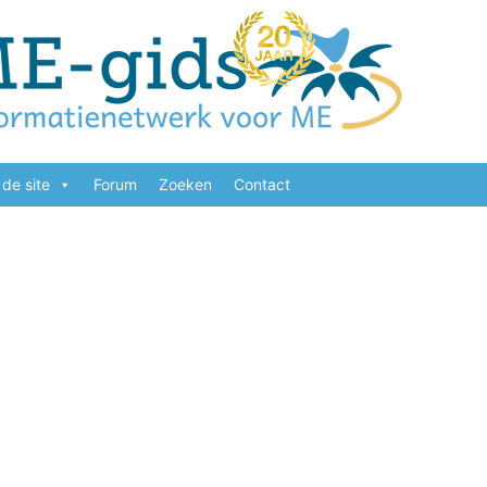
de site
Forum
Zoeken
Contact