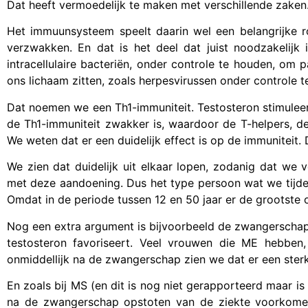
Dat heeft vermoedelijk te maken met verschillende zaken
Het immuunsysteem speelt daarin wel een belangrijke 
verzwakken. En dat is het deel dat juist noodzakelijk
intracellulaire bacteriën, onder controle te houden, om 
ons lichaam zitten, zoals herpesvirussen onder controle t
Dat noemen we een Th1-immuniteit. Testosteron stimuleer
de Th1-immuniteit zwakker is, waardoor de T-helpers, de 
We weten dat er een duidelijk effect is op de immuniteit
We zien dat duidelijk uit elkaar lopen, zodanig dat we
met deze aandoening. Dus het type persoon wat we tijden
Omdat in de periode tussen 12 en 50 jaar er de grootste o
Nog een extra argument is bijvoorbeeld de zwangerschap
testosteron favoriseert. Veel vrouwen die ME hebben
onmiddellijk na de zwangerschap zien we dat er een sterk
En zoals bij MS (en dit is nog niet gerapporteerd maar i
na de zwangerschap opstoten van de ziekte voorkomen.