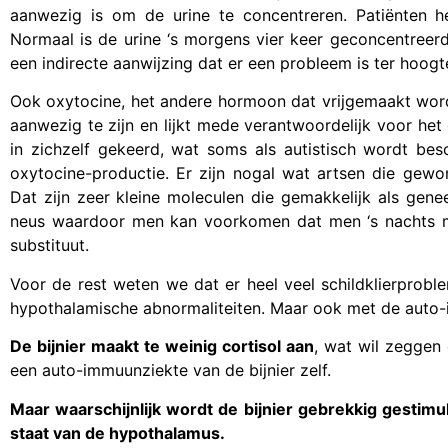
aanwezig is om de urine te concentreren. Patiënten 
Normaal is de urine ‘s morgens vier keer geconcentreerd
een indirecte aanwijzing dat er een probleem is ter hoog
Ook oxytocine, het andere hormoon dat vrijgemaakt word
aanwezig te zijn en lijkt mede verantwoordelijk voor het
in zichzelf gekeerd, wat soms als autistisch wordt be
oxytocine-productie. Er zijn nogal wat artsen die gew
Dat zijn zeer kleine moleculen die gemakkelijk als gen
neus waardoor men kan voorkomen dat men ‘s nachts 
substituut.
Voor de rest weten we dat er heel veel schildklierprob
hypothalamische abnormaliteiten. Maar ook met de auto
De bijnier maakt te weinig cortisol aan
, wat wil zeggen
een auto-immuunziekte van de bijnier zelf.
Maar waarschijnlijk wordt de bijnier gebrekkig gestimu
staat van de hypothalamus.