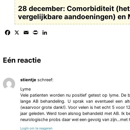
28 december: Comorbiditeit (he
vergelijkbare aandoeningen) en 
Facebook
X
Email
Print
LinkedIn
Eén reactie
stientje
schreef:
Lyme
Vele patienten worden nu positief getest op lyme. De 
lange AB behandeling. U sprak van eventueel een a
(waarvoor grote dank!). Voor velen is het echt 5 voor 12
jaar geleden. Werd toen alsnog behandeld met AB. Ik b
neurologische probs daar wel een gevolg van zijn…met he
Login om te reageren