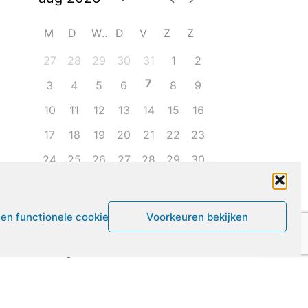
M
D
W
D
V
Z
Z
27
28
29
30
31
1
2
7
3
4
5
6
8
9
10
11
12
13
14
15
16
17
18
19
20
21
22
23
24
25
26
27
28
29
30
31
1
2
3
4
5
6
een functionele cookies
Voorkeuren bekijken
Leven met ME/CVS en POTS
De Vragendokter
Het PAIS protest
Not Recovered Belgium