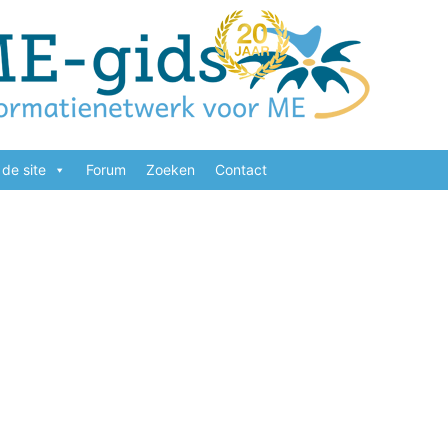
de site
Forum
Zoeken
Contact