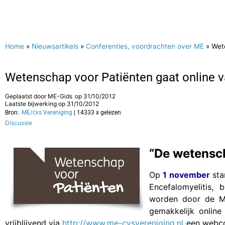
Home
»
Nieuwsartikels
»
Conferenties, voordrachten over ME
»
Wete
Wetenschap voor Patiënten gaat online v
Geplaatst door
ME-Gids
op
31/10/2012
Laatste bijwerking op 31/10/2012
Bron:
ME/cvs Vereniging
| 14333 x gelezen
Discussie
“De wetensch
Op
1 november
sta
Encefalomyelitis,
worden door de ME
gemakkelijk online
vrijblijvend via
http://www.me-cvsvereniging.nl
een webcol