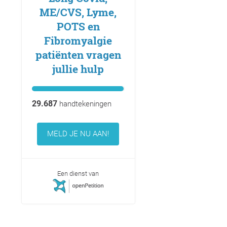
ME/CVS, Lyme,
POTS en
Fibromyalgie
patiënten vragen
jullie hulp
29.687
handtekeningen
MELD JE NU AAN!
Een dienst van