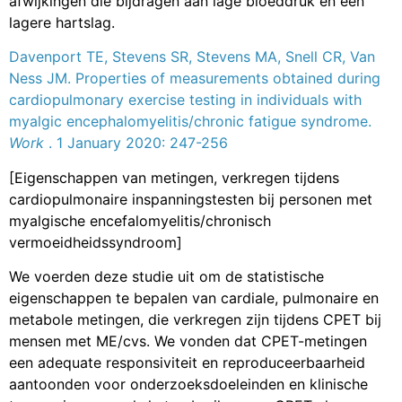
afwijkingen die bijdragen aan lage bloeddruk en een
lagere hartslag.
Davenport TE, Stevens SR, Stevens MA, Snell CR, Van
Ness JM. Properties of measurements obtained during
cardiopulmonary exercise testing in individuals with
myalgic encephalomyelitis/chronic fatigue syndrome.
Work
. 1 January 2020: 247-256
[Eigenschappen van metingen, verkregen tijdens
cardiopulmonaire inspanningstesten bij personen met
myalgische encefalomyelitis/chronisch
vermoeidheidssyndroom]
We voerden deze studie uit om de statistische
eigenschappen te bepalen van cardiale, pulmonaire en
metabole metingen, die verkregen zijn tijdens CPET bij
mensen met ME/cvs. We vonden dat CPET-metingen
een adequate responsiviteit en reproduceerbaarheid
aantoonden voor onderzoeksdoeleinden en klinische