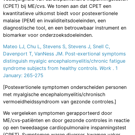
(CPET) bij ME/cvs. We tonen aan dat CPET een
kwantitatieve uitkomst biedt voor postexertionele
malaise (PEM) en invaliditeitsdoeleinden, een
diagnostische tool, en een betrouwbaar instrument en
biomarker voor onderzoeksdoeleinden.
Mateo LJ, Chu L, Stevens S, Stevens J, Snell C,
Davenport T, VanNess JM. Post-exertional symptoms
distinguish myalgic encephalomyelitis/chronic fatigue
syndrome subjects from healthy controls.
Work
. 1
January: 265-275
[Postexertionele symptomen onderscheiden personen
met myalgische encephalomyelitis/chronisch
vermoeidheidssyndroom van gezonde controles.]
We vergeleken symptomen gerapporteerd door
ME/cvs-patiënten en door gezonde controles in reactie
op een tweedaagse cardiopulmonaire inspanningstest
(CPET). Symptomen waren diverser, kwamen vaker