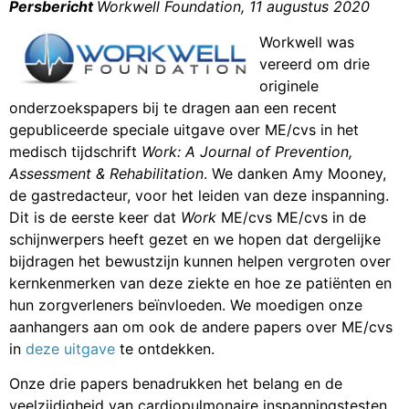
Persbericht
Workwell Foundation, 11 augustus 2020
Workwell was
vereerd om drie
originele
onderzoekspapers bij te dragen aan een recent
gepubliceerde speciale uitgave over ME/cvs in het
medisch tijdschrift
Work: A Journal of Prevention,
Assessment & Rehabilitation
.
We danken Amy Mooney,
de gastredacteur, voor het leiden van deze inspanning.
Dit is de eerste keer dat
Work
ME/cvs ME/cvs in de
schijnwerpers heeft gezet en we hopen dat dergelijke
bijdragen het bewustzijn kunnen helpen vergroten over
kernkenmerken van deze ziekte en hoe ze patiënten en
hun zorgverleners beïnvloeden. We moedigen onze
aanhangers aan om ook de andere papers over ME/cvs
in
deze uitgave
te ontdekken.
Onze drie papers benadrukken het belang en de
veelzijdigheid van cardiopulmonaire inspanningstesten