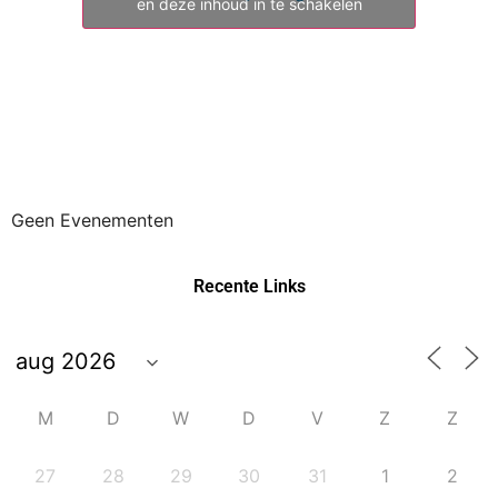
en deze inhoud in te schakelen
Geen Evenementen
Recente Links
M
D
W
D
V
Z
Z
27
28
29
30
31
1
2