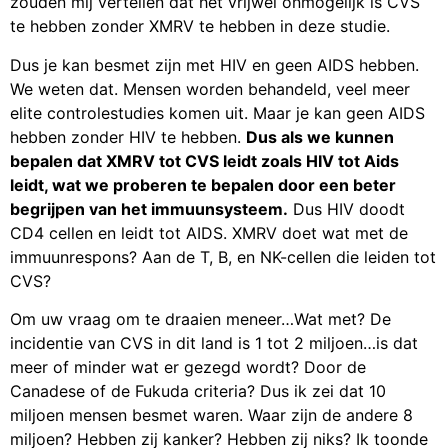
zouden mij vertellen dat het vrijwel onmogelijk is CVS
te hebben zonder XMRV te hebben in deze studie.
Dus je kan besmet zijn met HIV en geen AIDS hebben.
We weten dat. Mensen worden behandeld, veel meer
elite controlestudies komen uit. Maar je kan geen AIDS
hebben zonder HIV te hebben.
Dus als we kunnen
bepalen dat XMRV tot CVS leidt zoals HIV tot Aids
leidt, wat we proberen te bepalen door een beter
begrijpen van het immuunsysteem.
Dus HIV doodt
CD4 cellen en leidt tot AIDS. XMRV doet wat met de
immuunrespons? Aan de T, B, en NK-cellen die leiden tot
CVS?
Om uw vraag om te draaien meneer…Wat met? De
incidentie van CVS in dit land is 1 tot 2 miljoen…is dat
meer of minder wat er gezegd wordt? Door de
Canadese of de Fukuda criteria? Dus ik zei dat 10
miljoen mensen besmet waren. Waar zijn de andere 8
miljoen? Hebben zij kanker? Hebben zij niks? Ik toonde