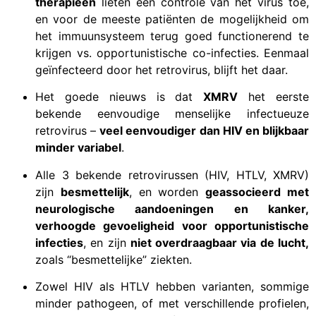
therapieën
lieten een controle van het virus toe,
en voor de meeste patiënten de mogelijkheid om
het immuunsysteem terug goed functionerend te
krijgen vs. opportunistische co-infecties. Eenmaal
geïnfecteerd door het retrovirus, blijft het daar.
Het goede nieuws is dat
XMRV
het eerste
bekende eenvoudige menselijke infectueuze
retrovirus –
veel eenvoudiger dan HIV en blijkbaar
minder variabel
.
Alle 3 bekende retrovirussen (HIV, HTLV, XMRV)
zijn
besmettelijk
, en worden
geassocieerd met
neurologische aandoeningen en kanker,
verhoogde gevoeligheid voor opportunistische
infecties
, en zijn
niet overdraagbaar via de lucht,
zoals “besmettelijke” ziekten.
Zowel HIV als HTLV hebben varianten, sommige
minder pathogeen, of met verschillende profielen,