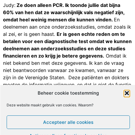
Judy:
Ze doen alleen PCR. Ik toonde jullie dat bijna
60% van hen dat ze waarschijnlijk vals negatief zijn,
omdat heel weinig mensen die kunnen vinden.
En
deelnemen aan onze onderzoeksstudies, omdat zoals ik
al zei, er is geen haast.
Er is geen echte reden om te
betalen voor een diagnostische test omdat we kunnen
deelnemen aan onderzoeksstudies en deze studies
financieren en zo krijg je betere gegevens.
Omdat ik
niet bekend ben met deze gegevens. Ik kan de vraag
niet beantwoorden vanwaar ze kwamen, vanwaar ze
zijn in de Verenigde Staten. Deze patiënten en dokters
moeten de informatie vrijgeven, en dat is niet de functie
van een diagnostisch bedrijf. Dus de informatie is niet
Beheer cookie toestemming
bruikbaar in die zin. Nu we zijn vrij goed nu. We zijn zo
Deze website maakt gebruik van cookies. Waarom?
toegankelijk als mogelijk. By the way, als iemand denkt
dat ze in onze opslagbank kunnen zitten, als je me
gewoon een e-mail stuurt, we hebben de studie tijdens
Accepteer alle cookies
de kerstvakantie gedecodeerd, dus we kunnen je