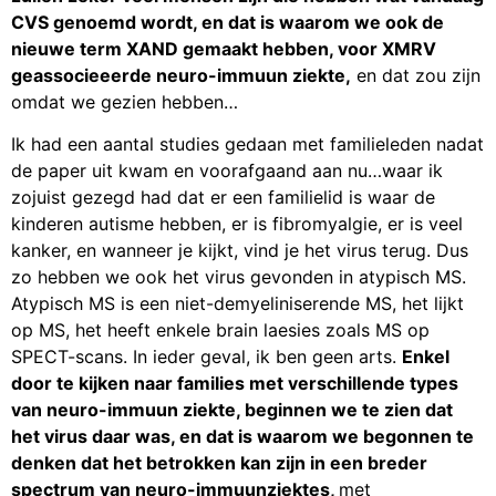
CVS genoemd wordt, en dat is waarom we ook de
nieuwe term XAND gemaakt hebben, voor XMRV
geassocieeerde neuro-immuun ziekte,
en dat zou zijn
omdat we gezien hebben…
Ik had een aantal studies gedaan met familieleden nadat
de paper uit kwam en voorafgaand aan nu…waar ik
zojuist gezegd had dat er een familielid is waar de
kinderen autisme hebben, er is fibromyalgie, er is veel
kanker, en wanneer je kijkt, vind je het virus terug. Dus
zo hebben we ook het virus gevonden in atypisch MS.
Atypisch MS is een niet-demyeliniserende MS, het lijkt
op MS, het heeft enkele brain laesies zoals MS op
SPECT-scans. In ieder geval, ik ben geen arts.
Enkel
door te kijken naar families met verschillende types
van neuro-immuun ziekte, beginnen we te zien dat
het virus daar was, en dat is waarom we begonnen te
denken dat het betrokken kan zijn in een breder
spectrum van neuro-immuunziektes,
met