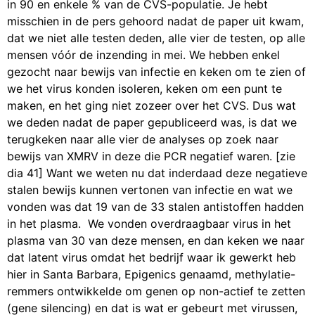
in 90 en enkele % van de CVS-populatie. Je hebt
misschien in de pers gehoord nadat de paper uit kwam,
dat we niet alle testen deden, alle vier de testen, op alle
mensen vóór de inzending in mei. We hebben enkel
gezocht naar bewijs van infectie en keken om te zien of
we het virus konden isoleren, keken om een punt te
maken, en het ging niet zozeer over het CVS. Dus wat
we deden nadat de paper gepubliceerd was, is dat we
terugkeken naar alle vier de analyses op zoek naar
bewijs van XMRV in deze die PCR negatief waren. [zie
dia 41] Want we weten nu dat inderdaad deze negatieve
stalen bewijs kunnen vertonen van infectie en wat we
vonden was dat 19 van de 33 stalen antistoffen hadden
in het plasma. We vonden overdraagbaar virus in het
plasma van 30 van deze mensen, en dan keken we naar
dat latent virus omdat het bedrijf waar ik gewerkt heb
hier in Santa Barbara, Epigenics genaamd, methylatie-
remmers ontwikkelde om genen op non-actief te zetten
(gene silencing) en dat is wat er gebeurt met virussen,