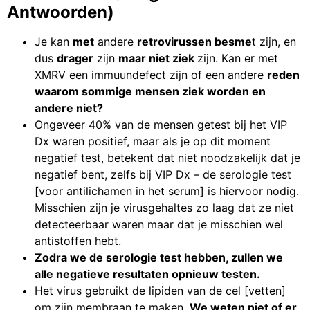
Antwoorden)
Je kan
met
andere
retrovirussen besme
t zijn, en
dus
drager
zijn
maar niet ziek
zijn. Kan er met
XMRV een immuundefect zijn of een andere
reden
waarom sommige mensen ziek worden en
andere niet?
Ongeveer 40% van de mensen getest bij het VIP
Dx waren positief, maar als je op dit moment
negatief test, betekent dat niet noodzakelijk dat je
negatief bent, zelfs bij VIP Dx – de serologie test
[voor antilichamen in het serum] is hiervoor nodig.
Misschien zijn je virusgehaltes zo laag dat ze niet
detecteerbaar waren maar dat je misschien wel
antistoffen hebt.
Zodra we de serologie test hebben, zullen we
alle negatieve resultaten opnieuw testen.
Het virus gebruikt de lipiden van de cel [vetten]
om zijn membraan te maken.
We weten niet of er