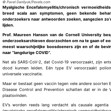
© Pavel Danilyuk/Pexels.com
Myalgische Encefalomyelitis/chronisch vermoeidheid
breed scala aan symptomen, geen bekende behande
onderzoekers naar antwoorden zoeken, aangezien zo’n
lijden.
Prof. Maureen Hanson van de Cornell University bes
onderzoeksarchieven doorzochten om na te gaan of ee
meest waarschijnlijke boosdoeners zijn en of de bev
naar “langdurige COVID”.
Net als SARS-CoV-2, dat Covid-19 veroorzaakt, zijn ente
dood kunnen leiden. Eén type EV veroorzaakt poliom
universele vaccinatie.
Maar er bestaat geen vaccin tegen vele andere soorten EV
Disease Control and Prevention schatten dat er in de 
plaatsvinden.
EV’s worden reeds lang verdacht als causale agentia 
(myalgische encefalomyelitis/chronisch vermoeidheids