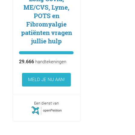
ME/CVS, Lyme,
POTS en
Fibromyalgie
patiënten vragen
jullie hulp
29.666
handtekeningen
MELD JE NU AAN!
Een dienst van