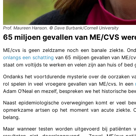
Prof. Maureen Hanson. © Dave Burbank/Cornell University
65 miljoen gevallen van ME/CVS wer
ME/cvs is geen zeldzame noch een banale ziekte. O
onlangs een schatting
van 65 miljoen gevallen van ME/cvs
staat om voltijds te werken en velen zijn aan huis of bed 
Ondanks het voortdurende mysterie over de oorzaken van 
rol spelen in veel vroegere gevallen van ME/cvs. In een
Adam O’Neal en mezelf, bespreken we het historische bewi
Naast epidemiologische overwegingen komt er veel bew
opmerkzame artsen op het moment van acute ziekte. Onm
belang.
Maar wanneer testen worden uitgevoerd bij patiënten ve