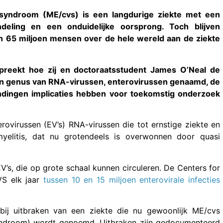
ssyndroom (ME/cvs) is een langdurige ziekte met een
ling en een onduidelijke oorsprong. Toch blijven
 65 miljoen mensen over de hele wereld aan de ziekte
preekt hoe zij en doctoraatsstudent James O’Neal de
n genus van RNA-virussen, enterovirussen genaamd, de
indingen implicaties hebben voor toekomstig onderzoek
rovirussen (EV’s) RNA-virussen die tot ernstige ziekte en
yelitis, dat nu grotendeels is overwonnen door quasi
’s, die op grote schaal kunnen circuleren. De Centers for
VS elk jaar
tussen 10 en 15 miljoen enterovirale infecties
bij uitbraken van een ziekte die nu gewoonlijk ME/cvs
syndroom) wordt genoemd. Uitbraken zijn gedocumenteerd