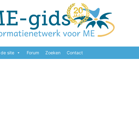
de site
Forum
Zoeken
Contact