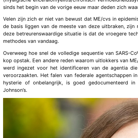
sinds het begin van de vorige eeuw maar deden zich waars
Velen zijn zich er niet van bewust dat ME/cvs in epide
de basis liggen van de meeste van deze uitbraken, zijn 
deze betreurenswaardige situatie is dat de vroegere techn
methodes van vandaag.
Overweeg hoe snel de volledige sequentie van SARS-CoV
kop opstak. Een andere reden waarom uitlokkers van ME/c
werd ingezet voor het identificeren van de agentia di
veroorzaakten. Het falen van federale agentschappen i
hysterie of onbelangrijk, is goed gedocumenteerd i
Johnson’s.