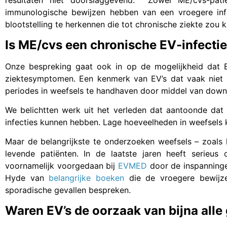
resultaten niet doorslaggevend. Zowel ME/cvs-pati
immunologische bewijzen hebben van een vroegere inf
blootstelling te herkennen die tot chronische ziekte zou 
Is ME/cvs een chronische EV-infecti
Onze bespreking gaat ook in op de mogelijkheid dat EV
ziektesymptomen. Een kenmerk van EV’s dat vaak niet 
periodes in weefsels te handhaven door middel van downre
We belichtten werk uit het verleden dat aantoonde dat 
infecties kunnen hebben. Lage hoeveelheden in weefsels
Maar de belangrijkste te onderzoeken weefsels – zoals h
levende patiënten. In de laatste jaren heeft serieus
voornamelijk voorgedaan bij
EVMED
door de inspanninge
Hyde van
belangrijke boeken
die de vroegere bewijze
sporadische gevallen bespreken.
Waren EV’s de oorzaak van bijna all