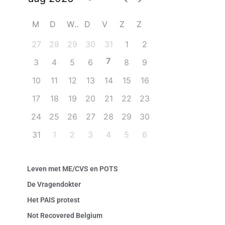
M
D
W
D
V
Z
Z
27
28
29
30
31
1
2
7
3
4
5
6
8
9
10
11
12
13
14
15
16
17
18
19
20
21
22
23
24
25
26
27
28
29
30
31
1
2
3
4
5
6
Leven met ME/CVS en POTS
De Vragendokter
Het PAIS protest
Not Recovered Belgium