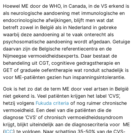
Hoewel ME door de WHO, in Canada, in de VS erkend is
als neurologische aandoening met immunologische en
endocrinologische afwijkingen, blijft men wat dat
betreft zowel in België als in Nederland in gebreke
waarbij deze aandoening al te vaak onterecht als
psychosomatische aandoening wordt afgedaan. Getuige
daarvan zijn de Belgische referentiecentra en de
Nijmeegse vermoeidheidsexperts. Daar bestaat de
behandeling uit CGT, cognitieve gedragstherapie en
GET of graduele oefentherapie wat ronduit schadelijk is
voor ME-patiënten gezien hun inspanningsintolerantie.
Ook is het zo dat de term ME door veel artsen in België
niet gekend is. Veel patiënten krijgen het label ‘CVS’,
hetzij volgens
Fukuda criteria
of nog ruimer chronische
vermoeidheid. Een deel van die patiënten die de
diagnose ‘CVS’ of chronisch vermoeidheidssyndroom
krijgt, blijkt uiteindelijk aan de diagnosecriteria voor ME
(
ICC
) te voldoen. Naar schatting 35-50% van de CVS-