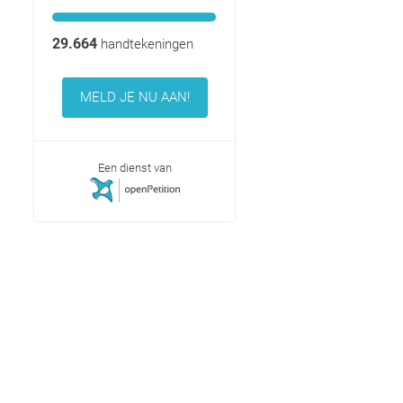
29.664
handtekeningen
MELD JE NU AAN!
Een dienst van