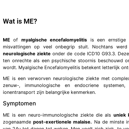
Wat is ME?
ME
of
myalgische encefalomyelitis
is een ernstige 
misvattingen op veel onbegrip stuit. Nochtans wer
neurologische ziekte
onder de code ICD10 G93.3. Deze 
ten onrechte als een psychische stoornis beschouwd o
wordt. Myalgische Encefalomyelitis betekent letterlijk o
ME is een verworven neurologische ziekte met complexe
zenuw-, immunologische en endocriene systemen, 
ionentransport zijn belangrijke kenmerken.
Symptomen
ME is een neuro-immunologische ziekte die als
uniek
zogenaamde
post-exertionele malaise.
Na de minste in
van 24u tot dagen tot weken. Men voelt zich ziek, te verg