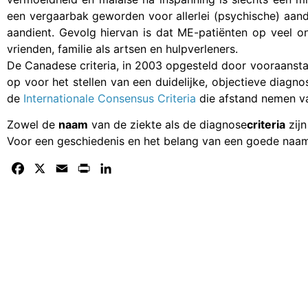
een vergaarbak geworden voor allerlei (psychische) aand
aandient. Gevolg hiervan is dat ME-patiënten op veel o
vrienden, familie als artsen en hulpverleners.
De Canadese criteria, in 2003 opgesteld door vooraanst
op voor het stellen van een duidelijke, objectieve diagn
de
Internationale Consensus Criteria
die afstand nemen va
Zowel de
naam
van de ziekte als de diagnose
criteria
zijn
Voor een geschiedenis en het belang van een goede naam
Facebook
X
Email
Print
LinkedIn