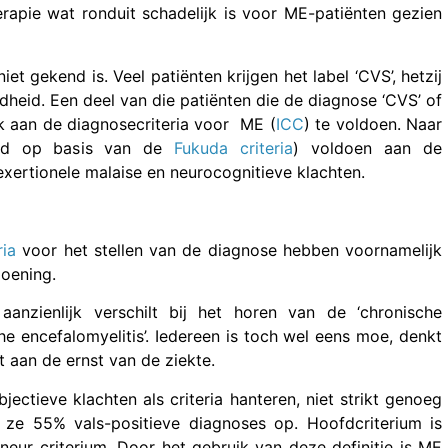
rapie wat ronduit schadelijk is voor ME-patiënten gezien
et gekend is. Veel patiënten krijgen het label ‘CVS’, hetzij
heid. Een deel van die patiënten die de diagnose ‘CVS’ of
jk aan de diagnosecriteria voor ME (
ICC
) te voldoen. Naar
eerd op basis van de
Fukuda criteria
) voldoen aan de
exertionele malaise en neurocognitieve klachten.
ria
voor het stellen van de diagnose hebben voornamelijk
doening.
anzienlijk verschilt bij het horen van de ‘chronische
e encefalomyelitis’. Iedereen is toch wel eens moe, denkt
t aan de ernst van de ziekte.
jectieve klachten als criteria hanteren, niet strikt genoeg
 ze 55% vals-positieve diagnoses op. Hoofdcriterium is
neur criterium. Door het gebruik van deze definitie is ME