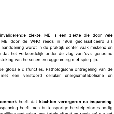
invaliderende ziekte. ME is een ziekte die door vele
d ME door de WHO reeds in 1969 geclassificeerd als
aandoening wordt in de praktijk echter vaak miskend en
mdat het verkeerdelijk onder de vlag van ‘cvs’ genoemd
ntsteking van hersenen en ruggenmerg met spierpijn.
 globale disfuncties. Pathologische ontregeling van de
met een verstoord cellulair energiemetabolisme en
 kenmerk
heeft dat
klachten verergeren na inspanning
,
spanning heeft men buitensporige herstelperiodes nodig
elijken met griep, een totale uitputting (malaise) die het