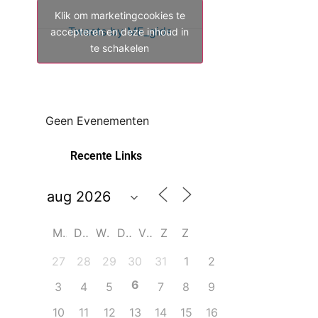
Klik om marketingcookies te
Tweets by ME_gids
accepteren en deze inhoud in
te schakelen
Geen Evenementen
Recente Links
M
D
W
D
V
Z
Z
27
28
29
30
31
1
2
6
3
4
5
7
8
9
10
11
12
13
14
15
16