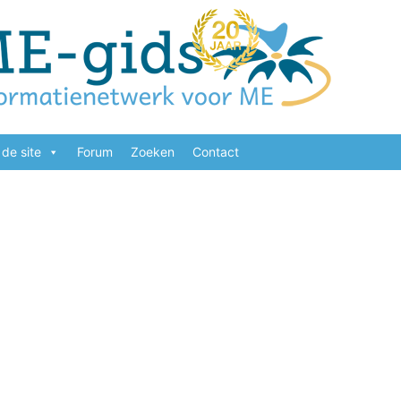
de site
Forum
Zoeken
Contact