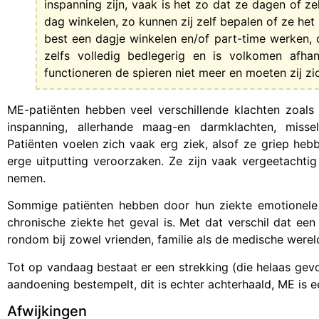
inspanning zijn, vaak is het zo dat ze dagen of z
dag winkelen, zo kunnen zij zelf bepalen of ze het
best een dagje winkelen en/of part-time werken, 
zelfs volledig bedlegerig en is volkomen afha
functioneren de spieren niet meer en moeten zij z
ME-patiënten hebben veel verschillende klachten zoals 
inspanning, allerhande maag-en darmklachten, misseli
Patiënten voelen zich vaak erg ziek, alsof ze griep heb
erge uitputting veroorzaken. Ze zijn vaak vergeetachti
nemen.
Sommige patiënten hebben door hun ziekte emotionele 
chronische ziekte het geval is. Met dat verschil dat e
rondom bij zowel vrienden, familie als de medische werel
Tot op vandaag bestaat er een strekking (die helaas gevo
aandoening bestempelt, dit is echter achterhaald, ME is e
Afwijkingen