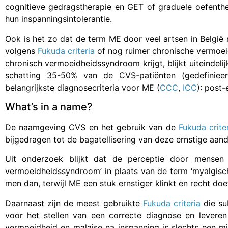
cognitieve gedragstherapie en GET of graduele oefenthe
hun inspanningsintolerantie.
Ook is het zo dat de term ME door veel artsen in België ni
volgens
Fukuda criteria
of nog ruimer chronische vermoeid
chronisch vermoeidheidssyndroom krijgt, blijkt uiteindeli
schatting 35-50% van de CVS-patiënten (gedefini
belangrijkste diagnosecriteria voor ME (
CCC
,
ICC
): post-
What’s in a name?
De naamgeving CVS en het gebruik van de
Fukuda crite
bijgedragen tot de bagatellisering van deze ernstige aan
Uit onderzoek blijkt dat de perceptie door mensen a
vermoeidheidssyndroom’ in plaats van de term ‘myalgisch
men dan, terwijl ME een stuk ernstiger klinkt en recht doe
Daarnaast zijn de meest gebruikte
Fukuda criteria
die sub
voor het stellen van een correcte diagnose en leveren
vermoeidheid en malaise na inspanning is slechts een mi