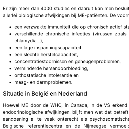
Er zijn meer dan 4000 studies en daaruit kan men besluit
allerlei biologische afwijkingen bij ME-patiënten. De voo
een verzwakte immuniteit die op chronisch actief st
verschillende chronische infecties (virussen zoals
chlamydia…),
een lage inspanningscapaciteit,
een slechte herstelcapaciteit,
concentratiestoornissen en geheugenproblemen,
verminderde hersendoorbloeding,
orthostatische intolerantie en
maag- en darmproblemen.
Situatie in België en Nederland
Hoewel ME door de WHO, in Canada, in de VS erkend i
endocrinologische afwijkingen, blijft men wat dat betref
aandoening al te vaak onterecht als psychosomatisch
Belgische referentiecentra en de Nijmeegse vermoei