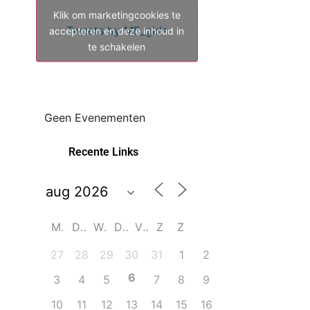
Klik om marketingcookies te
Tweets by ME_gids
accepteren en deze inhoud in
te schakelen
Geen Evenementen
Recente Links
M
D
W
D
V
Z
Z
27
28
29
30
31
1
2
6
3
4
5
7
8
9
10
11
12
13
14
15
16