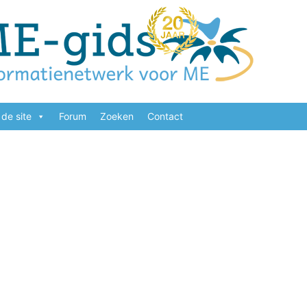
de site
Forum
Zoeken
Contact