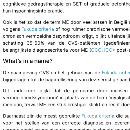
cognitieve gedragstherapie en GET of graduele oefenthe
hun inspanningsintolerantie.
Ook is het zo dat de term ME door veel artsen in België ni
volgens
Fukuda criteria
of nog ruimer chronische vermoeid
chronisch vermoeidheidssyndroom krijgt, blijkt uiteindeli
schatting 35-50% van de CVS-patiënten (gedefini
belangrijkste diagnosecriteria voor ME (
CCC
,
ICC
): post-
What’s in a name?
De naamgeving CVS en het gebruik van de
Fukuda crite
bijgedragen tot de bagatellisering van deze ernstige aan
Uit onderzoek blijkt dat de perceptie door mensen a
vermoeidheidssyndroom’ in plaats van de term ‘myalgisch
men dan, terwijl ME een stuk ernstiger klinkt en recht doe
Daarnaast zijn de meest gebruikte
Fukuda criteria
die sub
voor het stellen van een correcte diagnose en leveren
vermoeidheid en malaise na inspanning is slechts een mi