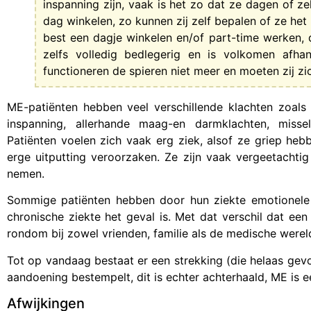
inspanning zijn, vaak is het zo dat ze dagen of z
dag winkelen, zo kunnen zij zelf bepalen of ze het
best een dagje winkelen en/of part-time werken, 
zelfs volledig bedlegerig en is volkomen afha
functioneren de spieren niet meer en moeten zij z
ME-patiënten hebben veel verschillende klachten zoals 
inspanning, allerhande maag-en darmklachten, misseli
Patiënten voelen zich vaak erg ziek, alsof ze griep heb
erge uitputting veroorzaken. Ze zijn vaak vergeetachti
nemen.
Sommige patiënten hebben door hun ziekte emotionele 
chronische ziekte het geval is. Met dat verschil dat e
rondom bij zowel vrienden, familie als de medische werel
Tot op vandaag bestaat er een strekking (die helaas gevo
aandoening bestempelt, dit is echter achterhaald, ME is e
Afwijkingen