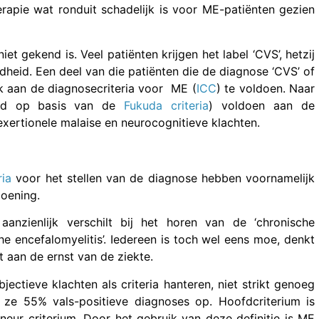
rapie wat ronduit schadelijk is voor ME-patiënten gezien
et gekend is. Veel patiënten krijgen het label ‘CVS’, hetzij
heid. Een deel van die patiënten die de diagnose ‘CVS’ of
jk aan de diagnosecriteria voor ME (
ICC
) te voldoen. Naar
eerd op basis van de
Fukuda criteria
) voldoen aan de
exertionele malaise en neurocognitieve klachten.
ria
voor het stellen van de diagnose hebben voornamelijk
doening.
anzienlijk verschilt bij het horen van de ‘chronische
e encefalomyelitis’. Iedereen is toch wel eens moe, denkt
t aan de ernst van de ziekte.
jectieve klachten als criteria hanteren, niet strikt genoeg
 ze 55% vals-positieve diagnoses op. Hoofdcriterium is
neur criterium. Door het gebruik van deze definitie is ME