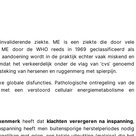
invaliderende ziekte. ME is een ziekte die door vele
d ME door de WHO reeds in 1969 geclassificeerd als
aandoening wordt in de praktijk echter vaak miskend en
mdat het verkeerdelijk onder de vlag van ‘cvs’ genoemd
ntsteking van hersenen en ruggenmerg met spierpijn.
 globale disfuncties. Pathologische ontregeling van de
met een verstoord cellulair energiemetabolisme en
 kenmerk
heeft dat
klachten verergeren na inspanning
,
spanning heeft men buitensporige herstelperiodes nodig
elijken met griep, een totale uitputting (malaise) die het