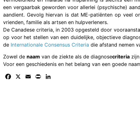
een vergaarbak geworden voor allerlei (psychische) aand
aandient. Gevolg hiervan is dat ME-patiënten op veel o
vrienden, familie als artsen en hulpverleners.
De Canadese criteria, in 2003 opgesteld door vooraanst
op voor het stellen van een duidelijke, objectieve diagn
de
Internationale Consensus Criteria
die afstand nemen va
Zowel de
naam
van de ziekte als de diagnose
criteria
zijn
Voor een geschiedenis en het belang van een goede naam
Facebook
X
Email
Print
LinkedIn