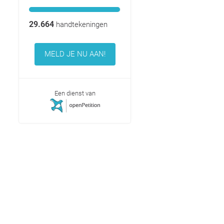
29.664
handtekeningen
MELD JE NU AAN!
Een dienst van