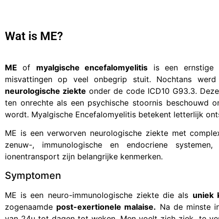
Wat is ME?
ME
of
myalgische encefalomyelitis
is een ernstige 
misvattingen op veel onbegrip stuit. Nochtans wer
neurologische ziekte
onder de code ICD10 G93.3. Deze 
ten onrechte als een psychische stoornis beschouwd o
wordt. Myalgische Encefalomyelitis betekent letterlijk o
ME is een verworven neurologische ziekte met complexe
zenuw-, immunologische en endocriene systemen, 
ionentransport zijn belangrijke kenmerken.
Symptomen
ME is een neuro-immunologische ziekte die als
uniek
zogenaamde
post-exertionele malaise.
Na de minste in
van 24u tot dagen tot weken. Men voelt zich ziek, te verg