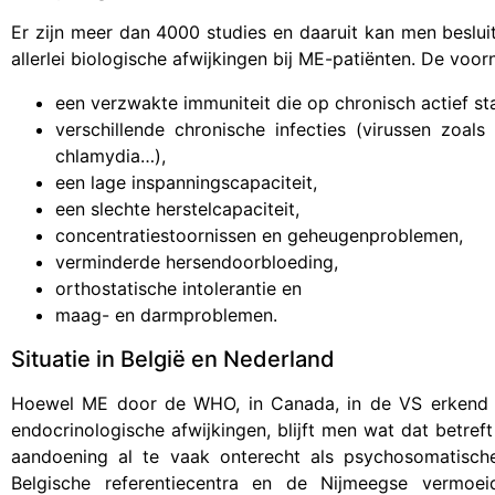
Er zijn meer dan 4000 studies en daaruit kan men besluit
allerlei biologische afwijkingen bij ME-patiënten. De voo
een verzwakte immuniteit die op chronisch actief st
verschillende chronische infecties (virussen zoals
chlamydia…),
een lage inspanningscapaciteit,
een slechte herstelcapaciteit,
concentratiestoornissen en geheugenproblemen,
verminderde hersendoorbloeding,
orthostatische intolerantie en
maag- en darmproblemen.
Situatie in België en Nederland
Hoewel ME door de WHO, in Canada, in de VS erkend i
endocrinologische afwijkingen, blijft men wat dat betref
aandoening al te vaak onterecht als psychosomatisch
Belgische referentiecentra en de Nijmeegse vermoei