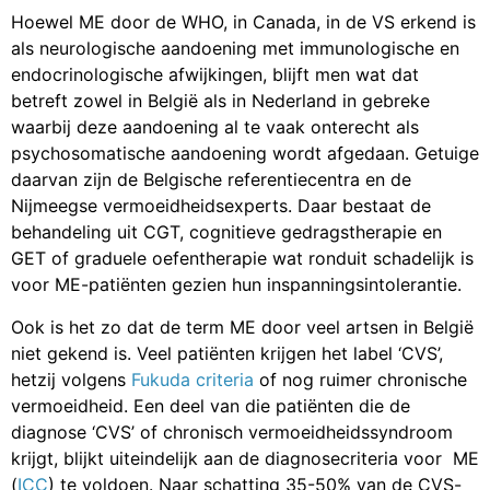
Hoewel ME door de WHO, in Canada, in de VS erkend is
als neurologische aandoening met immunologische en
endocrinologische afwijkingen, blijft men wat dat
betreft zowel in België als in Nederland in gebreke
waarbij deze aandoening al te vaak onterecht als
psychosomatische aandoening wordt afgedaan. Getuige
daarvan zijn de Belgische referentiecentra en de
Nijmeegse vermoeidheidsexperts. Daar bestaat de
behandeling uit CGT, cognitieve gedragstherapie en
GET of graduele oefentherapie wat ronduit schadelijk is
voor ME-patiënten gezien hun inspanningsintolerantie.
Ook is het zo dat de term ME door veel artsen in België
niet gekend is. Veel patiënten krijgen het label ‘CVS’,
hetzij volgens
Fukuda criteria
of nog ruimer chronische
vermoeidheid. Een deel van die patiënten die de
diagnose ‘CVS’ of chronisch vermoeidheidssyndroom
krijgt, blijkt uiteindelijk aan de diagnosecriteria voor ME
(
ICC
) te voldoen. Naar schatting 35-50% van de CVS-