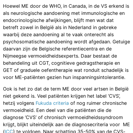
Hoewel ME door de WHO, in Canada, in de VS erkend is
als neurologische aandoening met immunologische en
endocrinologische afwijkingen, blijft men wat dat
betreft zowel in België als in Nederland in gebreke
waarbij deze aandoening al te vaak onterecht als
psychosomatische aandoening wordt afgedaan. Getuige
daarvan zijn de Belgische referentiecentra en de
Nijmeegse vermoeidheidsexperts. Daar bestaat de
behandeling uit CGT, cognitieve gedragstherapie en
GET of graduele oefentherapie wat ronduit schadelijk is
voor ME-patiënten gezien hun inspanningsintolerantie.
Ook is het zo dat de term ME door veel artsen in België
niet gekend is. Veel patiënten krijgen het label ‘CVS’,
hetzij volgens
Fukuda criteria
of nog ruimer chronische
vermoeidheid. Een deel van die patiënten die de
diagnose ‘CVS’ of chronisch vermoeidheidssyndroom
krijgt, blijkt uiteindelijk aan de diagnosecriteria voor ME
(
ICC
) te voldoen. Naar schatting 35-50% van de CVS-