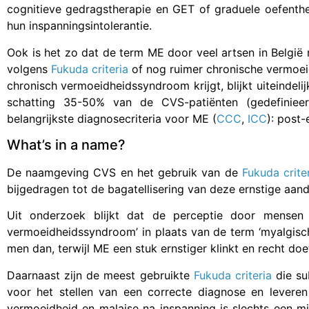
cognitieve gedragstherapie en GET of graduele oefenthe
hun inspanningsintolerantie.
Ook is het zo dat de term ME door veel artsen in België ni
volgens
Fukuda criteria
of nog ruimer chronische vermoeid
chronisch vermoeidheidssyndroom krijgt, blijkt uiteindeli
schatting 35-50% van de CVS-patiënten (gedefini
belangrijkste diagnosecriteria voor ME (
CCC
,
ICC
): post-
What’s in a name?
De naamgeving CVS en het gebruik van de
Fukuda crite
bijgedragen tot de bagatellisering van deze ernstige aan
Uit onderzoek blijkt dat de perceptie door mensen a
vermoeidheidssyndroom’ in plaats van de term ‘myalgisch
men dan, terwijl ME een stuk ernstiger klinkt en recht doe
Daarnaast zijn de meest gebruikte
Fukuda criteria
die sub
voor het stellen van een correcte diagnose en leveren
vermoeidheid en malaise na inspanning is slechts een mi