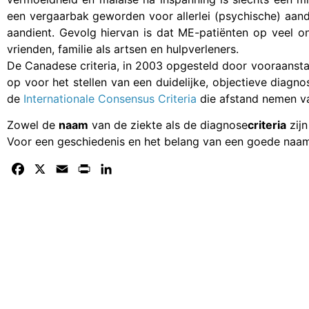
een vergaarbak geworden voor allerlei (psychische) aand
aandient. Gevolg hiervan is dat ME-patiënten op veel o
vrienden, familie als artsen en hulpverleners.
De Canadese criteria, in 2003 opgesteld door vooraanst
op voor het stellen van een duidelijke, objectieve diagn
de
Internationale Consensus Criteria
die afstand nemen va
Zowel de
naam
van de ziekte als de diagnose
criteria
zijn
Voor een geschiedenis en het belang van een goede naam
Facebook
X
Email
Print
LinkedIn