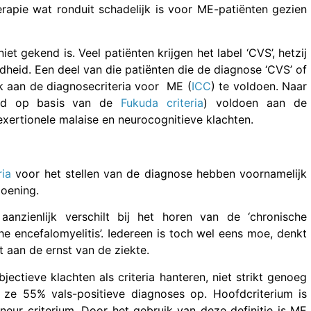
rapie wat ronduit schadelijk is voor ME-patiënten gezien
et gekend is. Veel patiënten krijgen het label ‘CVS’, hetzij
heid. Een deel van die patiënten die de diagnose ‘CVS’ of
jk aan de diagnosecriteria voor ME (
ICC
) te voldoen. Naar
eerd op basis van de
Fukuda criteria
) voldoen aan de
exertionele malaise en neurocognitieve klachten.
ria
voor het stellen van de diagnose hebben voornamelijk
doening.
anzienlijk verschilt bij het horen van de ‘chronische
e encefalomyelitis’. Iedereen is toch wel eens moe, denkt
t aan de ernst van de ziekte.
jectieve klachten als criteria hanteren, niet strikt genoeg
 ze 55% vals-positieve diagnoses op. Hoofdcriterium is
neur criterium. Door het gebruik van deze definitie is ME