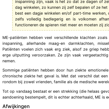
inspanning zijn, vaak is het zo dat ze dagen of z
dag winkelen, zo kunnen zij zelf bepalen of ze het
best een dagje winkelen en/of part-time werken, 
zelfs volledig bedlegerig en is volkomen afha
functioneren de spieren niet meer en moeten zij z
ME-patiënten hebben veel verschillende klachten zoals 
inspanning, allerhande maag-en darmklachten, misseli
Patiënten voelen zich vaak erg ziek, alsof ze griep heb
erge uitputting veroorzaken. Ze zijn vaak vergeetachti
nemen.
Sommige patiënten hebben door hun ziekte emotionele 
chronische ziekte het geval is. Met dat verschil dat e
rondom bij zowel vrienden, familie als de medische werel
Tot op vandaag bestaat er een strekking (die helaas gevo
aandoening bestempelt, dit is echter achterhaald, ME is e
Afwijkingen