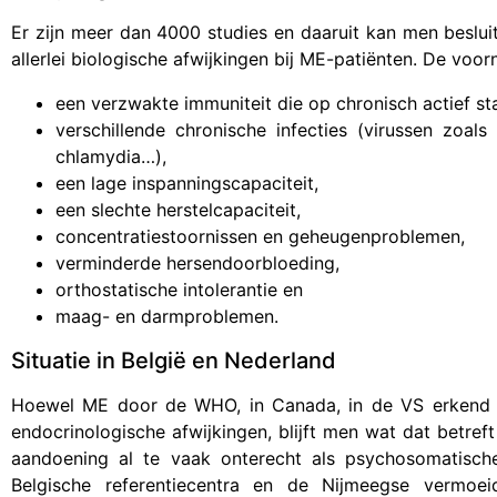
Er zijn meer dan 4000 studies en daaruit kan men besluit
allerlei biologische afwijkingen bij ME-patiënten. De voo
een verzwakte immuniteit die op chronisch actief st
verschillende chronische infecties (virussen zoals
chlamydia…),
een lage inspanningscapaciteit,
een slechte herstelcapaciteit,
concentratiestoornissen en geheugenproblemen,
verminderde hersendoorbloeding,
orthostatische intolerantie en
maag- en darmproblemen.
Situatie in België en Nederland
Hoewel ME door de WHO, in Canada, in de VS erkend i
endocrinologische afwijkingen, blijft men wat dat betref
aandoening al te vaak onterecht als psychosomatisch
Belgische referentiecentra en de Nijmeegse vermoei