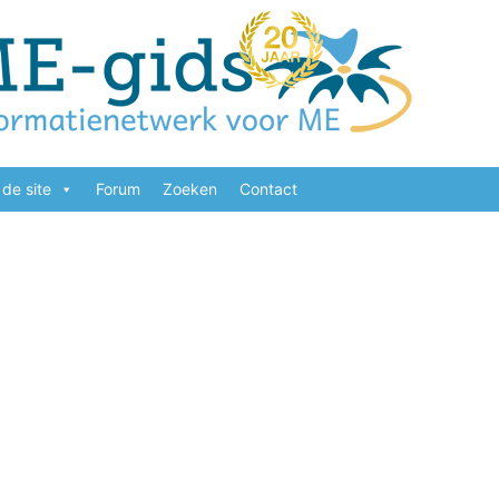
de site
Forum
Zoeken
Contact