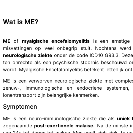
Wat is ME?
ME
of
myalgische encefalomyelitis
is een ernstige 
misvattingen op veel onbegrip stuit. Nochtans wer
neurologische ziekte
onder de code ICD10 G93.3. Deze 
ten onrechte als een psychische stoornis beschouwd o
wordt. Myalgische Encefalomyelitis betekent letterlijk o
ME is een verworven neurologische ziekte met complexe
zenuw-, immunologische en endocriene systemen, 
ionentransport zijn belangrijke kenmerken.
Symptomen
ME is een neuro-immunologische ziekte die als
uniek
zogenaamde
post-exertionele malaise.
Na de minste in
van 24u tot dagen tot weken. Men voelt zich ziek, te verg