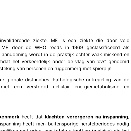
invaliderende ziekte. ME is een ziekte die door vele
d ME door de WHO reeds in 1969 geclassificeerd als
aandoening wordt in de praktijk echter vaak miskend en
mdat het verkeerdelijk onder de vlag van ‘cvs’ genoemd
ntsteking van hersenen en ruggenmerg met spierpijn.
 globale disfuncties. Pathologische ontregeling van de
met een verstoord cellulair energiemetabolisme en
 kenmerk
heeft dat
klachten verergeren na inspanning
,
spanning heeft men buitensporige herstelperiodes nodig
elijken met griep, een totale uitputting (malaise) die het