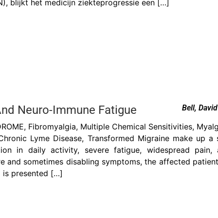
, blijkt het medicijn ziekteprogressie een […]
 And Neuro-Immune Fatigue
Bell, David
E, Fibromyalgia, Multiple Chemical Sensitivities, Myalgi
, Chronic Lyme Disease, Transformed Migraine make up a s
ion in daily activity, severe fatigue, widespread pain
 and sometimes disabling symptoms, the affected patient l
 is presented […]