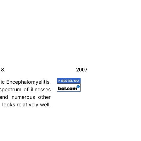
 S.
2007
c Encephalomyelitis,
pectrum of illnesses
, and numerous other
ooks relatively well.