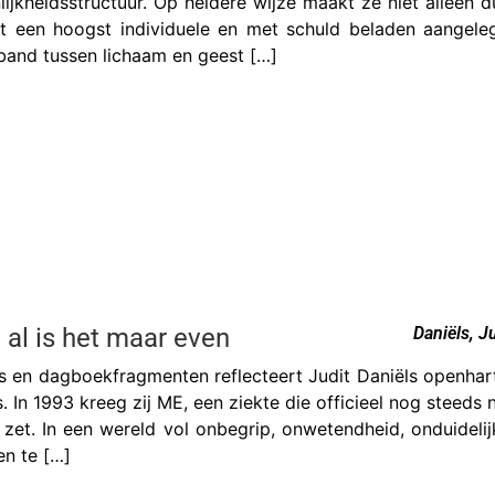
lijkheidsstructuur. Op heldere wijze maakt ze niet alleen 
ot een hoogst individuele en met schuld beladen aangel
band tussen lichaam en geest […]
 al is het maar even
Daniëls, J
’s en dagboekfragmenten reflecteert Judit Daniëls openhar
s. In 1993 kreeg zij ME, een ziekte die officieel nog steeds 
p zet. In een wereld vol onbegrip, onwetendheid, onduideli
en te […]