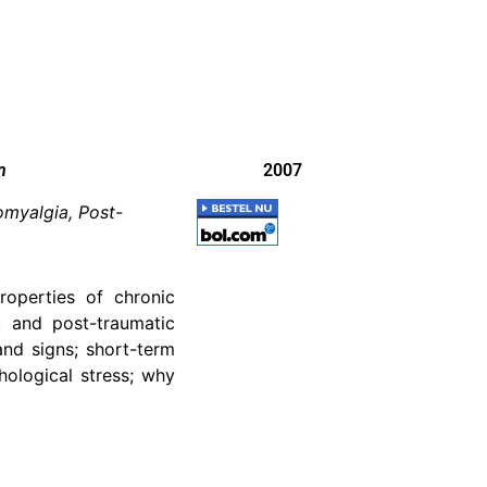
n
2007
omyalgia, Post-
roperties of chronic
, and post-traumatic
nd signs; short-term
hological stress; why