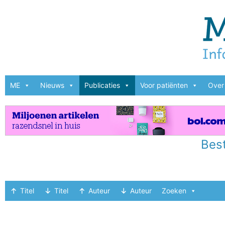
ME
Nieuws
Publicaties
Voor patiënten
Over 
Best
Titel
Titel
Auteur
Auteur
Zoeken