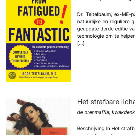
Dr. Teitelbaum, ex-ME-p
natuurlijke en reguliere
geupdate derde editie va
technologie om te helpe
[…]
Het strafbare lic
de orenmaffia, kwakdenk
Beschrijving In Het straf