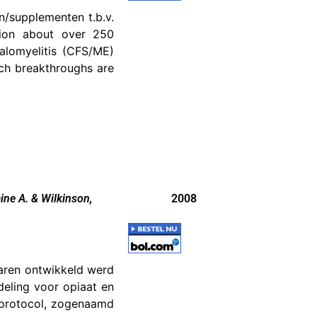
n/supplementen t.b.v.
tion about over 250
alomyelitis (CFS/ME)
arch breakthroughs are
ine A. & Wilkinson,
2008
jaren ontwikkeld werd
eling voor opiaat en
 protocol, zogenaamd