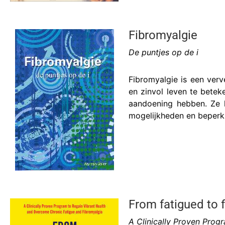
Fibromyalgie
De puntjes op de i
Fibromyalgie is een verv
en zinvol leven te bete
aandoening hebben. Ze 
mogelijkheden en beperki
From fatigued to 
A Clinically Proven Prog