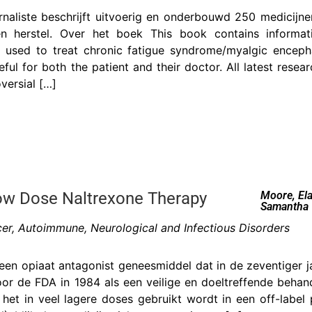
rnaliste beschrijft uitvoerig en onderbouwd 250 medicijne
n herstel. Over het boek This book contains informa
 used to treat chronic fatigue syndrome/myalgic enceph
seful for both the patient and their doctor. All latest rese
versial […]
ow Dose Naltrexone Therapy
Moore, Ela
Samantha
ncer, Autoimmune, Neurological and Infectious Disorders
een opiaat antagonist geneesmiddel dat in de zeventiger 
r de FDA in 1984 als een veilige en doeltreffende behand
het in veel lagere doses gebruikt wordt in een off-label