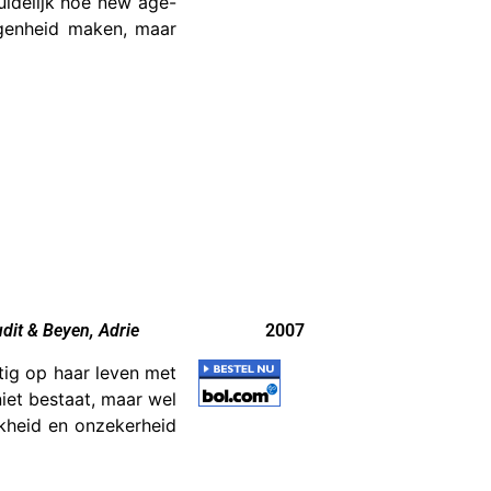
duidelijk hoe new age-
egenheid maken, maar
udit & Beyen, Adrie
2007
tig op haar leven met
niet bestaat, maar wel
jkheid en onzekerheid