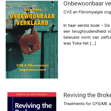
Onbewoonbaar ve
CVS en Fibromyalgie on
In haar eerste boek – D
een terughoudendheid vo
bewuste vorm van zelfce
was Yoke het […]
Reviving the Brok
Treatments for CFS/ME a