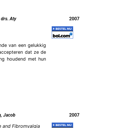
 drs. Aty
2007
inde van een gelukkig
accepteren dat ze de
ning houdend met hun
m, Jacob
2007
e and Fibromyalgia