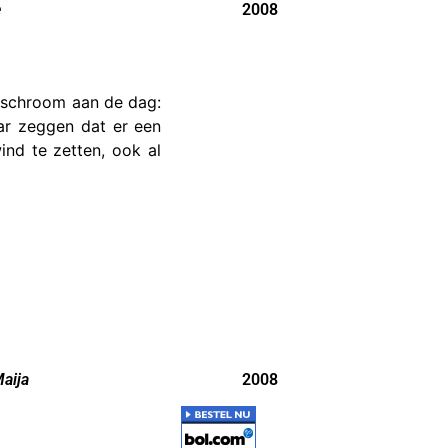
e
2008
g schroom aan de dag:
ar zeggen dat er een
nd te zetten, ook al
aija
2008