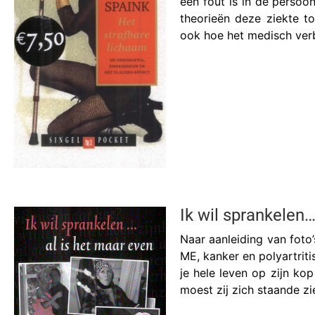
een fout is in de persoon
theorieën deze ziekte t
ook hoe het medisch ver
Ik wil sprankelen…
Naar aanleiding van foto
ME, kanker en polyartriti
je hele leven op zijn ko
moest zij zich staande zi