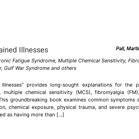
ained Illnesses
Pall, Marti
onic Fatigue Syndrome, Multiple Chemical Sensitivity, Fibr
r, Gulf War Syndrome and others
 Illnesses” provides long-sought explanations for the p
 multiple chemical sensitivity (MCS), fibromyalgia (FM)
. This groundbreaking book examines common symptoms a
ion, chemical exposure, physical trauma, and severe psyc
ed as having more than […]