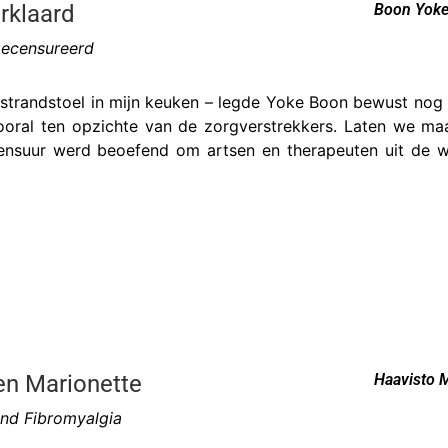
rklaard
Boon Yok
gecensureerd
e strandstoel in mijn keuken – legde Yoke Boon bewust no
oral ten opzichte van de zorgverstrekkers. Laten we ma
nsuur werd beoefend om artsen en therapeuten uit de wi
en Marionette
Haavisto M
nd Fibromyalgia