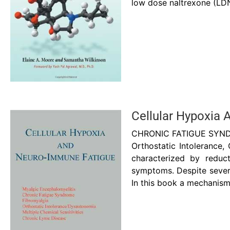
low dose naltrexone (LDN)
Cellular Hypoxia
CHRONIC FATIGUE SYNDROM
Orthostatic Intolerance
characterized by reduct
symptoms. Despite severe
In this book a mechanism