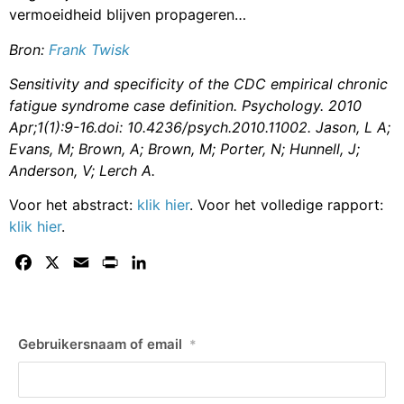
vermoeidheid blijven propageren…
Bron:
Frank Twisk
Sensitivity and specificity of the CDC empirical chronic
fatigue syndrome case definition.
Psychology. 2010
Apr;1(1):9-16.doi: 10.4236/psych.2010.11002. Jason, L A;
Evans, M; Brown, A; Brown, M; Porter, N; Hunnell, J;
Anderson, V; Lerch A.
Voor het abstract:
klik hier
. Voor het volledige rapport:
klik hier
.
Facebook
X
Email
Print
LinkedIn
Gebruikersnaam of email
*