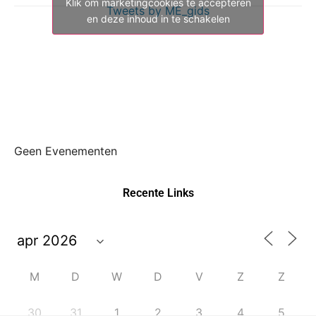
Klik om marketingcookies te accepteren
Tweets by ME_gids
en deze inhoud in te schakelen
Geen Evenementen
Recente Links
M
D
W
D
V
Z
Z
30
31
1
2
3
4
5