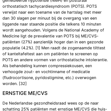
gemedieerde hypotensie (NMH) en posturaal
orthostatisch tachycardiesyndroom (POTS). POTS
verwijst naar een toename van de hartslag met meer
dan 30 slagen per minuut bij de overgang van een
liggende naar staande positie die telkens 10 minuten
wordt aangehouden. Volgens de National Academy of
Medicine ligt de prevalentie van POTS bij ME/CVS-
patiënten (27%) aanzienlijk hoger dan in een gezonde
populatie (4.2%). [1] Men raadt de zogenaamde tilttest
of kanteltafeltest aan om patiënten te screenen op
POTS en andere vormen van orthostatische intolerantie.
Als behandeling kunnen compressiekousen, een
verhoogde zout- en vochtinname of medicatie
(fludrocortisone, pyridostigmine, etc.) overwogen
worden. [32]
ERNSTIGE ME/CVS
De Nederlandse gezondheidsraad wees op de naar
schatting 25% patiënten met ernstige ME/CVS die huis-