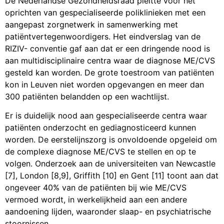
De Nederlandse Gezondheidsraad pleitte voor het
oprichten van gespecialiseerde poliklinieken met een
aangepast zorgnetwerk in samenwerking met
patiëntvertegenwoordigers. Het eindverslag van de
RIZIV- conventie gaf aan dat er een dringende nood is
aan multidisciplinaire centra waar de diagnose ME/CVS
gesteld kan worden. De grote toestroom van patiënten
kon in Leuven niet worden opgevangen en meer dan
300 patiënten belandden op een wachtlijst.
Er is duidelijk nood aan gespecialiseerde centra waar
patiënten onderzocht en gediagnosticeerd kunnen
worden. De eerstelijnszorg is onvoldoende opgeleid om
de complexe diagnose ME/CVS te stellen en op te
volgen. Onderzoek aan de universiteiten van Newcastle
[7], London [8,9], Griffith [10] en Gent [11] toont aan dat
ongeveer 40% van de patiënten bij wie ME/CVS
vermoed wordt, in werkelijkheid aan een andere
aandoening lijden, waaronder slaap- en psychiatrische
stoornissen.