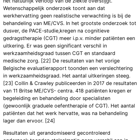
het natuurlijk verloop van de ziekte overstijgt.
Wetenschappelijk onderzoek toont aan dat
werkhervatting geen realistische verwachting is bij de
behandeling van ME/CVS. In het grootste onderzoek tot
dusver, de PACE-studie,kregen na cognitieve
gedragstherapie (CGT) meer i.p.v. minder patiënten een
uitkering. Er was geen significant verschil in
werkzaamheidsgraad tussen CGT en standaard
medische zorg. [22] De resultaten van het vorige
Belgische evaluatierapport toonden een verslechtering
in werkzaamheidsgraad. Het aantal uitkeringen steeg.
[23] Collin & Crawley publiceerden in 2017 de resultaten
van 11 Britse ME/CVS- centra. 418 patiënten kregen er
begeleiding en behandeling door specialisten
(gewoonlijk graduele oefentherapie of CGT). Het aantal
patiënten dat het werk hervatte, was na behandeling
lager dan ervoor. [24]
Resultaten uit gerandomiseerd gecontroleerd