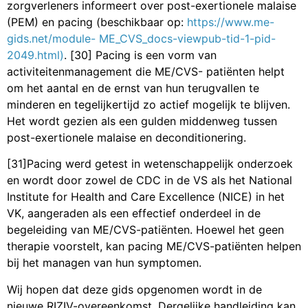
zorgverleners informeert over post-exertionele malaise
(PEM) en pacing (beschikbaar op:
https://www.me-
gids.net/module-
ME_CVS_docs-viewpub-tid-1-pid-
2049.html
)
. [30] Pacing is een vorm van
activiteitenmanagement die ME/CVS- patiënten helpt
om het aantal en de ernst van hun terugvallen te
minderen en tegelijkertijd zo actief mogelijk te blijven.
Het wordt gezien als een gulden middenweg tussen
post-exertionele malaise en deconditionering.
[31]Pacing werd getest in wetenschappelijk onderzoek
en wordt door zowel de CDC in de VS als het National
Institute for Health and Care Excellence (NICE) in het
VK, aangeraden als een effectief onderdeel in de
begeleiding van ME/CVS-patiënten. Hoewel het geen
therapie voorstelt, kan pacing ME/CVS-patiënten helpen
bij het managen van hun symptomen.
Wij hopen dat deze gids opgenomen wordt in de
nieuwe RIZIV-overeenkomst. Dergelijke handleiding kan