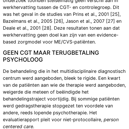
onderzoek toonden stelselmatig geen verschil aan in
werkhervatting tussen de CGT- en controlegroep. Dit
was het geval in de studies van Prins et al., 2001 [25],
Bazelmans et al., 2005 [26], Jason et al., 2007 [27] en
Deale et al., 2001 [28]. Deze resultaten tonen aan dat
werkhervatting geen doel kan zijn van een evidence-
based zorgmodel voor ME/CVS-patiënten.
GEEN CGT MAAR TERUGBETALING
PSYCHOLOOG
De behandeling die in het multidisciplinaire diagnostisch
centrum werd aangeboden, bleek te rigide. Een kwart
van de patiënten aan wie de therapie werd aangeboden,
weigerde die meteen of beëindigde het
behandelingstraject voortijdig. Bij sommige patiënten
werd gedragstherapie stopgezet ten voordele van
andere, reeds lopende psychotherapie. Het
evaluatierapport pleit voor niet-protocollaire,
person
centered care.