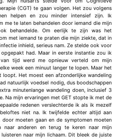
g. Mijn huisarts stelde voor om Cognitieve
erapie (CGT) te gaan volgen. Het zou volgens
en helpen en zou minder intensief zijn. Ik
m me te laten behandelen door iemand die mijn
ook behandelde. Om eerlijk te zijn was het
om met iemand te praten die mijn ziekte, dat in
fectie inhield, serieus nam. Ze stelde ook voor
 opgepakt had. Maar in eerste instantie zou ik
 van tijd werd me opnieuw verteld om mijn
elke week een minuut langer te lopen. Maar het
t loopt. Het moest een afzonderlijke wandeling
had natuurlijk voedsel nodig, dus boodschappen
xtra minutenlange wandeling doen, inclusief 3
de. Na mijn ervaringen met GET stopte ik met de
aalde redenen verslechterde ik als ik mezelf
oftes niet na. Ik twijfelde echter altijd aan
d ik door moeten gaan en de symptomen moeten
n naar anderen en terug te keren naar mijn
uisteren naar mijn lichaam. Dit bleek de juiste