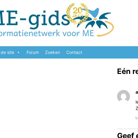
de site
Forum
Zoeken
Contact
Eén r
l
Z
L
Geef 