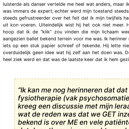
luisterde als danser vertelde me heel wat anders, maar ik
was immers de expert; echter werd mijn toestand steeds s
steeds gefrustreerder over het feit dat ik mijn twijfels h
uit kon voeren. Uiteindelijk wist hij het ook niet meer. 
hoop dat ik de “klik” zou vinden die mijn lichaam we
aangezien ballet bekend terrein voor me was. Ik herinner 
iets op een stuk papier schreef of tekende. Hij lette n
overduidelijk geen idee wat hij zelf aan het doen was. 
heel ziek werd en dat was de laatste keer dat ik hem gez
“Ik kan me nog herinneren dat dat 
fysiotherapie (vak psychosomatie
kreeg een discussie met mijn lera
wat de reden was dat we GET inzet
bekend is over ME en vele patië