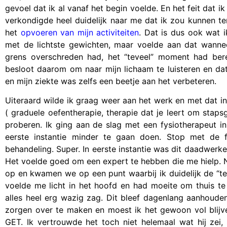
gevoel dat ik al vanaf het begin voelde. En het feit dat ik
verkondigde heel duidelijk naar me dat ik zou kunnen t
het
opvoeren van mijn activiteiten
. Dat is dus ook wat i
met de lichtste gewichten, maar voelde aan dat wannee
grens overschreden had, het “teveel” moment had bere
besloot daarom om naar mijn lichaam te luisteren en dat g
en mijn ziekte was zelfs een beetje aan het verbeteren.
Uiteraard wilde ik graag weer aan het werk en met dat in
( graduele oefentherapie, therapie dat je leert om staps
proberen. Ik ging aan de slag met een fysiotherapeut i
eerste instantie minder te gaan doen. Stop met de f
behandeling. Super. In eerste instantie was dit daadwerke
Het voelde goed om een expert te hebben die me hielp.
op en kwamen we op een punt waarbij ik duidelijk de “tev
voelde me licht in het hoofd en had moeite om thuis t
alles heel erg wazig zag. Dit bleef dagenlang aanhouden
zorgen over te maken en moest ik het gewoon vol blij
GET. Ik vertrouwde het toch niet helemaal wat hij zei