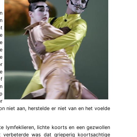
n
en
at
e
we
e
ze
r
le
of
jn
op
er
n niet aan, herstelde er niet van en het voelde
 lymfeklieren, lichte koorts en een gezwollen
 verbeterde was dat grieperig koortsachtige