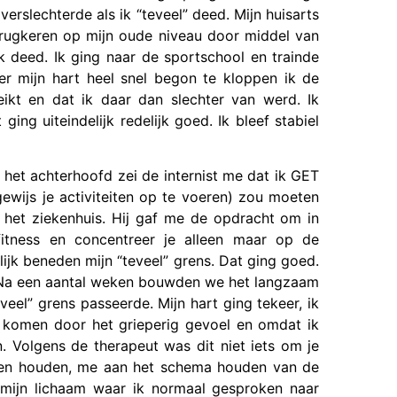
 verslechterde als ik “teveel” deed. Mijn huisarts
erugkeren op mijn oude niveau door middel van
k deed. Ik ging naar de sportschool en trainde
r mijn hart heel snel begon te kloppen ik de
ikt en dat ik daar dan slechter van werd. Ik
ing uiteindelijk redelijk goed. Ik bleef stabiel
 het achterhoofd zei de internist me dat ik GET
gewijs je activiteiten op te voeren) zou moeten
n het ziekenhuis. Hij gaf me de opdracht om in
itness en concentreer je alleen maar op de
lijk beneden mijn “teveel” grens. Dat ging goed.
 Na een aantal weken bouwden we het langzaam
eel” grens passeerde. Mijn hart ging tekeer, ik
e komen door het grieperig gevoel en omdat ik
. Volgens de therapeut was dit niet iets om je
ven houden, me aan het schema houden van de
, mijn lichaam waar ik normaal gesproken naar