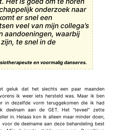
. Het is goed om te horen
schappelijk onderzoek naar
komt er snel een
sen veel van mijn collega’s
en aandoeningen, waarbij
jn, te snel in de
fysiotherapeute en voormalig danseres.
et geluk dat het slechts een paar maanden
vorens ik weer iets hersteld was. Maar ik ben
er in dezelfde vorm teruggekomen die ik had
ik deelnam aan de GET. Het “teveel” zette
eller in. Helaas kon ik alleen maar minder doen,
et voor de deelname aan deze behandeling best