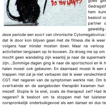
goed gin
Gedragsth
hem kunn
besloot o
partner 
geweldig 
deze periode een soort van chronische Cytomegalovirus in
dat ik door kon blijven gaan met de fitness die ik weer
volgens haar minder moeten doen. Maar na verloop
activiteiten langzaam op te bouwen. Ze droeg me op om 
mocht geen wandeling zijn waarbij je naar de supermark
zijn….Sommige dagen ging ik naar de sportschool en ik 
halen moest ook gebeuren. En daarnaast moest ik een e
trappen. Het zal je niet verbazen dat ik weer verslechter
CGT. Het negeren van de symptomen werkte niet. Om bep
overtrainde en de aangeboden therapiën kwamen hun bel
mezelf. Stopte ik te snel, zoals de therapeut zei? Ha
negeren? Ik besloot om te stoppen met het luistere
oorspronkelijk onderbuikgevoel als een danser en dus te l