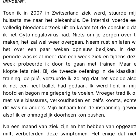
uitvoeren.
Toen ik in 2007 in Zwitserland ziek werd, stuurde mij
huisarts me naar het ziekenhuis. De internist voerde e
volledig bloedonderzoek uit en kwam tot de conclusie d
ik het Cytomegalovirus had. Niets om je zorgen over t
maken, het zal wel weer overgaan. Neem rust en laten 
het over een paar weken opnieuw bekijken. In dez
periode was ik al meer dan een week ziek en tijdens de
week probeerde ik door te gaan met trainen. Maar e
klopte iets niet. Bij de tweede oefening in de klassika
training, de plié, verzuurde ik zo erg dat het voelde als
ik net een heel ballet had gedaan. Ik werd licht in mi
hoofd en begon me grieperig te voelen. Vroeger trad ik 
met vele blessures, verkoudheden en zelfs koorts, echt
dit was nu anders. Mijn lichaam kon de inspanning gewoo
alsof ik er onmogelijk doorheen kon pushen.
Na een maand van ziek zijn en het hebben van opgezette
milt, verbeterden deze symptomen. Het enige dat niet