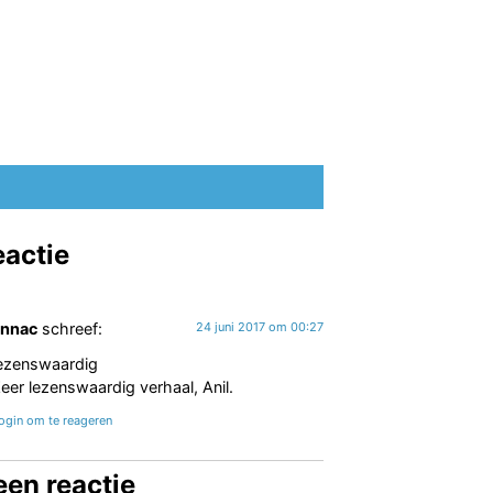
eactie
annac
schreef:
24 juni 2017 om 00:27
ezenswaardig
eer lezenswaardig verhaal, Anil.
ogin om te reageren
een reactie