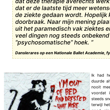
dat deze therapie averechts werkt
dat er de laatste tijd meer weten
de ziekte gedaan wordt. Hopelijk 
doorbraak. Naar mijn mening plaat
uit het paramedisch vak ziektes 
veel dingen nog steeds onbekend zi
“psychosomatische” hoek. “
Danslerares op een Nationale Ballet Academie, 
Ik had h
duurde al
nooit me
voordat 
steeds sn
terwijl h