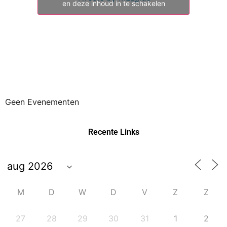
en deze inhoud in te schakelen
Geen Evenementen
Recente Links
M
D
W
D
V
Z
Z
27
28
29
30
31
1
2