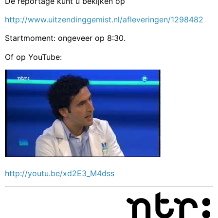
De reportage kunt u bekijken op
http://www.uitzendinggemist.nl/afleveringen/1298482
Startmoment: ongeveer op 8:30.
Of op YouTube:
http://youtu.be/xd2E3_M4dss